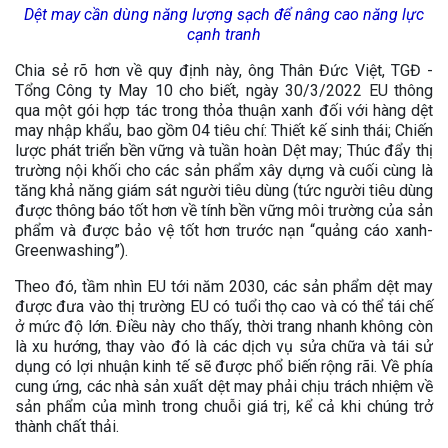
Dệt may cần dùng năng lượng sạch để nâng cao năng lực
cạnh tranh
Chia sẻ rõ hơn về quy định này, ông Thân Đức Việt, TGĐ -
Tổng Công ty May 10 cho biết, ngày 30/3/2022 EU thông
qua một gói hợp tác trong thỏa thuận xanh đối với hàng dệt
may nhập khẩu, bao gồm 04 tiêu chí: Thiết kế sinh thái; Chiến
lược phát triển bền vững và tuần hoàn Dệt may; Thúc đẩy thị
trường nội khối cho các sản phẩm xây dựng và cuối cùng là
tăng khả năng giám sát người tiêu dùng (tức người tiêu dùng
được thông báo tốt hơn về tính bền vững môi trường của sản
phẩm và được bảo vệ tốt hơn trước nạn “quảng cáo xanh-
Greenwashing”).
Theo đó, tầm nhìn EU tới năm 2030, các sản phẩm dệt may
được đưa vào thị trường EU có tuổi thọ cao và có thể tái chế
ở mức độ lớn. Điều này cho thấy, thời trang nhanh không còn
là xu hướng, thay vào đó là các dịch vụ sửa chữa và tái sử
dụng có lợi nhuận kinh tế sẽ được phổ biến rộng rãi. Về phía
cung ứng, các nhà sản xuất dệt may phải chịu trách nhiệm về
sản phẩm của mình trong chuỗi giá trị, kể cả khi chúng trở
thành chất thải.