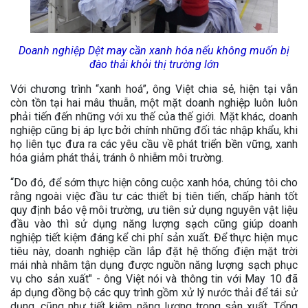
Doanh nghiệp Dệt may cần xanh hóa nếu không muốn bị
đào thải khỏi thị trường lớn
Với chương trình “xanh hoá”, ông Việt chia sẻ, hiện tại vẫn
còn tồn tại hai mâu thuẫn, một mặt doanh nghiệp luôn luôn
phải tiến đến những với xu thế của thế giới. Mặt khác, doanh
nghiệp cũng bị áp lực bởi chính những đối tác nhập khẩu, khi
họ liên tục đưa ra các yêu cầu về phát triển bền vững, xanh
hóa giảm phát thải, tránh ô nhiễm môi trường.
“Do đó, để sớm thực hiện công cuộc xanh hóa, chúng tôi cho
rằng ngoài việc đầu tư các thiết bị tiên tiến, chấp hành tốt
quy định bảo vệ môi trường, ưu tiên sử dụng nguyên vật liệu
đầu vào thì sử dụng năng lượng sạch cũng giúp doanh
nghiệp tiết kiệm đáng kể chi phí sản xuất. Để thực hiện mục
tiêu này, doanh nghiệp cần lắp đặt hệ thống điện mặt trời
mái nhà nhằm tận dụng được nguồn năng lượng sạch phục
vụ cho sản xuất" - ông Việt nói và thông tin với May 10 đã
áp dụng đồng bộ các quy trình gồm xử lý nước thải để tái sử
dụng, cũng như tiết kiệm năng lượng trong sản xuất. Tổng