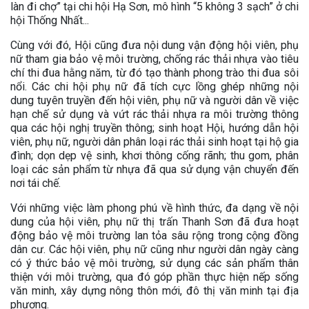
làn đi chợ” tại chi hội Hạ Sơn, mô hình “5 không 3 sạch” ở chi
hội Thống Nhất...
Cùng với đó, Hội cũng đưa nội dung vận động hội viên, phụ
nữ tham gia bảo vệ môi trường, chống rác thải nhựa vào tiêu
chí thi đua hằng năm, từ đó tạo thành phong trào thi đua sôi
nổi. Các chi hội phụ nữ đã tích cực lồng ghép những nội
dung tuyên truyền đến hội viên, phụ nữ và người dân về việc
hạn chế sử dụng và vứt rác thải nhựa ra môi trường thông
qua các hội nghị truyền thông; sinh hoạt Hội, hướng dẫn hội
viên, phụ nữ, người dân phân loại rác thải sinh hoạt tại hộ gia
đình; dọn dẹp vệ sinh, khơi thông cống rãnh; thu gom, phân
loại các sản phẩm từ nhựa đã qua sử dụng vận chuyển đến
nơi tái chế.
Với những việc làm phong phú về hình thức, đa dạng về nội
dung của hội viên, phụ nữ thị trấn Thanh Sơn đã đưa hoạt
động bảo vệ môi trường lan tỏa sâu rộng trong cộng đồng
dân cư. Các hội viên, phụ nữ cũng như người dân ngày càng
có ý thức bảo vệ môi trường, sử dụng các sản phẩm thân
thiện với môi trường, qua đó góp phần thực hiện nếp sống
văn minh, xây dựng nông thôn mới, đô thị văn minh tại địa
phương.