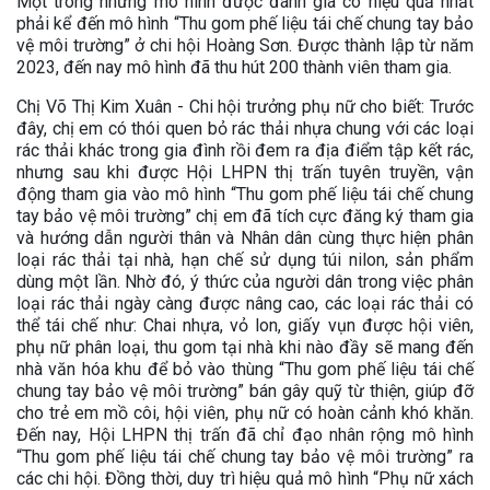
Một trong những mô hình được đánh giá có hiệu quả nhất
phải kể đến mô hình “Thu gom phế liệu tái chế chung tay bảo
vệ môi trường” ở chi hội Hoàng Sơn. Được thành lập từ năm
2023, đến nay mô hình đã thu hút 200 thành viên tham gia.
Chị Võ Thị Kim Xuân - Chi hội trưởng phụ nữ cho biết: Trước
đây, chị em có thói quen bỏ rác thải nhựa chung với các loại
rác thải khác trong gia đình rồi đem ra địa điểm tập kết rác,
nhưng sau khi được Hội LHPN thị trấn tuyên truyền, vận
động tham gia vào mô hình “Thu gom phế liệu tái chế chung
tay bảo vệ môi trường” chị em đã tích cực đăng ký tham gia
và hướng dẫn người thân và Nhân dân cùng thực hiện phân
loại rác thải tại nhà, hạn chế sử dụng túi nilon, sản phẩm
dùng một lần. Nhờ đó, ý thức của người dân trong việc phân
loại rác thải ngày càng được nâng cao, các loại rác thải có
thể tái chế như: Chai nhựa, vỏ lon, giấy vụn được hội viên,
phụ nữ phân loại, thu gom tại nhà khi nào đầy sẽ mang đến
nhà văn hóa khu để bỏ vào thùng “Thu gom phế liệu tái chế
chung tay bảo vệ môi trường” bán gây quỹ từ thiện, giúp đỡ
cho trẻ em mồ côi, hội viên, phụ nữ có hoàn cảnh khó khăn.
Đến nay, Hội LHPN thị trấn đã chỉ đạo nhân rộng mô hình
“Thu gom phế liệu tái chế chung tay bảo vệ môi trường” ra
các chi hội. Đồng thời, duy trì hiệu quả mô hình “Phụ nữ xách