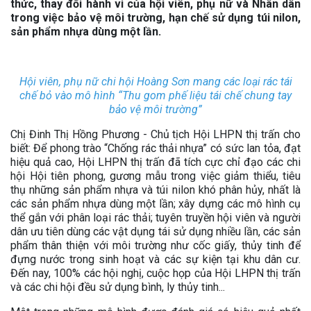
thức, thay đổi hành vi của hội viên, phụ nữ và Nhân dân
trong việc bảo vệ môi trường, hạn chế sử dụng túi nilon,
sản phẩm nhựa dùng một lần.
Hội viên, phụ nữ chi hội Hoàng Sơn mang các loại rác tái
chế bỏ vào mô hình “Thu gom phế liệu tái chế chung tay
bảo vệ môi trường”
Chị Đinh Thị Hồng Phương - Chủ tịch Hội LHPN thị trấn cho
biết: Để phong trào “Chống rác thải nhựa” có sức lan tỏa, đạt
hiệu quả cao, Hội LHPN thị trấn đã tích cực chỉ đạo các chi
hội Hội tiên phong, gương mẫu trong việc giảm thiểu, tiêu
thụ những sản phẩm nhựa và túi nilon khó phân hủy, nhất là
các sản phẩm nhựa dùng một lần; xây dựng các mô hình cụ
thể gắn với phân loại rác thải; tuyên truyền hội viên và người
dân ưu tiên dùng các vật dụng tái sử dụng nhiều lần, các sản
phẩm thân thiện với môi trường như cốc giấy, thủy tinh để
đựng nước trong sinh hoạt và các sự kiện tại khu dân cư.
Đến nay, 100% các hội nghị, cuộc họp của Hội LHPN thị trấn
và các chi hội đều sử dụng bình, ly thủy tinh...