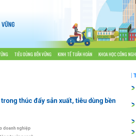
VỮNG
TIÊU DÙNG BỀN VỮNG
KINH TẾ TUẦN HOÀN
KHOA HỌC CÔNG NGH
i trong thúc đẩy sản xuất, tiêu dùng bền
ho doanh nghiệp