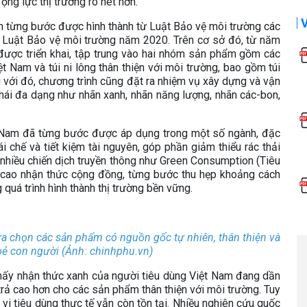
g lực thị trường rõ nét hơn.
nh từng bước được hình thành từ Luật Bảo vệ môi trường các
 Luật Bảo vệ môi trường năm 2020. Trên cơ sở đó, từ năm
 được triển khai, tập trung vào hai nhóm sản phẩm gồm các
Nam và túi ni lông thân thiện với môi trường, bao gồm túi
g với đó, chương trình cũng đặt ra nhiệm vụ xây dựng và vận
hái đa dạng như nhãn xanh, nhãn năng lượng, nhãn các-bon,
iệt Nam đã từng bước được áp dụng trong một số ngành, đặc
tái chế và tiết kiệm tài nguyên, góp phần giảm thiểu rác thải
, nhiều chiến dịch truyền thông như Green Consumption (Tiêu
 cao nhận thức cộng đồng, từng bước thu hẹp khoảng cách
quá trình hình thành thị trường bền vững.
a chọn các sản phẩm có nguồn gốc tự nhiên, thân thiện và
oẻ con người (Ảnh: chinhphu.vn)
hấy nhận thức xanh của người tiêu dùng Việt Nam đang dần
trả cao hơn cho các sản phẩm thân thiện với môi trường. Tuy
vi tiêu dùng thực tế vẫn còn tồn tại. Nhiều nghiên cứu quốc