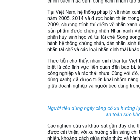
chính sách mua sắm công xanh nhằm tạo độn
Tại Việt Nam, hệ thống pháp lý về nhãn xa
năm 2005, 2014 và được hoàn thiện trong
2009, chương trình thí điểm về nhãn xanh
sản phẩm được chứng nhận Nhãn xanh Việt 
phân hủy sinh học và túi tái chế. Song son
hành hệ thống chứng nhận, dán nhãn sinh t
nhãn tái chế và các loại nhãn sinh thái khác.
Thực tiễn cho thấy, nhãn sinh thái tại V
biệt là các lĩnh vực liên quan đến bao bì, 
công nghiệp và rác thải nhựa. Cùng với đó
dùng xanh) đã được triển khai nhằm nâng
giữa doanh nghiệp và người tiêu dùng trong 
Người tiêu dùng ngày càng có xu hướng lự
an toàn sức kh
Các nghiên cứu và khảo sát gần đây cho t
được cải thiện, với xu hướng sẵn sàng chi 
nhiên, khoảng cách giữa nhận thức và hành 