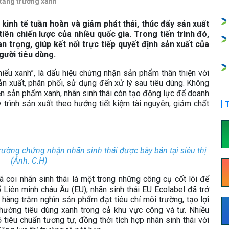
 tăng trưởng xanh
, kinh tế tuần hoàn và giảm phát thải, thúc đẩy sản xuất
iên chiến lược của nhiều quốc gia. Trong tiến trình đó,
 trọng, giúp kết nối trực tiếp quyết định sản xuất của
gười tiêu dùng.
hiếu xanh”, là dấu hiệu chứng nhận sản phẩm thân thiện với
ản xuất, phân phối, sử dụng đến xử lý sau tiêu dùng. Không
iện sản phẩm xanh, nhãn sinh thái còn tạo động lực để doanh
y trình sản xuất theo hướng tiết kiệm tài nguyên, giảm chất
T
ờng chứng nhận nhãn sinh thái được bày bán tại siêu thị
(Ảnh: C.H)
đã coi nhãn sinh thái là một trong những công cụ cốt lõi để
ổ Liên minh châu Âu (EU), nhãn sinh thái EU Ecolabel đã trở
y hàng trăm nghìn sản phẩm đạt tiêu chí môi trường, tạo lợi
 hướng tiêu dùng xanh trong cả khu vực công và tư. Nhiều
iêu chuẩn tương tự, đồng thời tích hợp nhãn sinh thái với