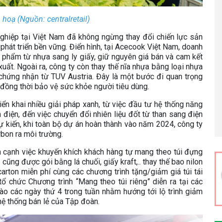
hoạ (Nguồn: centralretail)
nghiệp tại Việt Nam đã không ngừng thay đổi chiến lực sản
phát triển bền vững. Điển hình, tại Acecook Việt Nam, doanh
 phẩm từ nhựa sang ly giấy, giữ nguyên giá bán và cam kết
uất. Ngoài ra, công ty còn thay thế nĩa nhựa bằng loại nhựa
 chứng nhận từ TUV Austria. Đây là một bước đi quan trọng
 đồng thời bảo vệ sức khỏe người tiêu dùng.
iển khai nhiều giải pháp xanh, từ việc đầu tư hệ thống năng
 điện, đến việc chuyển đổi nhiên liệu đốt từ than sang điện
Dự kiến, khi toàn bộ dự án hoàn thành vào năm 2024, công ty
rbon ra môi trường.
n cạnh việc khuyến khích khách hàng tự mang theo túi đựng
cũng được gói bằng lá chuối, giấy kraft,.. thay thế bao nilon
rton miễn phí cùng các chương trình tặng/giảm giá túi tái
tổ chức Chương trình “Mang theo túi riêng” diễn ra tại các
ào các ngày thứ 4 trong tuần nhằm hướng tới lộ trình giảm
 hệ thống bán lẻ của Tập đoàn.