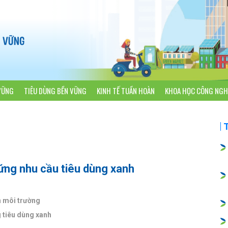
VỮNG
TIÊU DÙNG BỀN VỮNG
KINH TẾ TUẦN HOÀN
KHOA HỌC CÔNG NGH
ứng nhu cầu tiêu dùng xanh
n môi trường
g tiêu dùng xanh