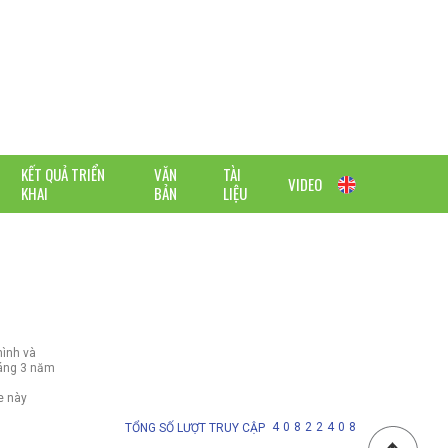
KẾT QUẢ TRIỂN
VĂN
TÀI
VIDEO
KHAI
BẢN
LIỆU
hình và
háng 3 năm
e này
4
0
8
2
2
4
0
8
TỔNG SỐ LƯỢT TRUY CẬP