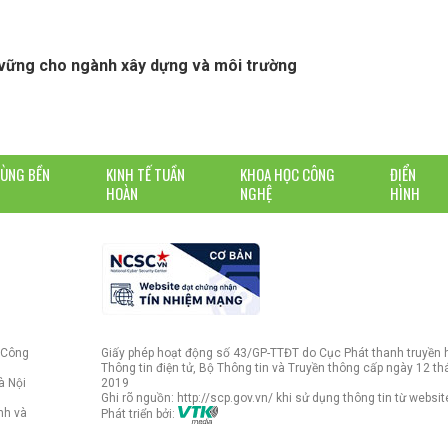
 vững cho ngành xây dựng và môi trường
DÙNG BỀN
KINH TẾ TUẦN
KHOA HỌC CÔNG
ĐIỂN
HOÀN
NGHỆ
HÌNH
 Công
Giấy phép hoạt động số 43/GP-TTĐT do Cục Phát thanh truyền 
Thông tin điện tử, Bộ Thông tin và Truyền thông cấp ngày 12 t
à Nội
2019
Ghi rõ nguồn: http://scp.gov.vn/ khi sử dụng thông tin từ websit
nh và
Phát triển bởi: