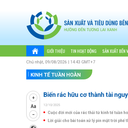
GIỚI THIỆU
TIN HOẠT ĐỘNG
SẢN XUẤT BỀN 
Chủ nhật, 09/08/2026 | 14:43 GMT+7
KINH TẾ TUẦN HOÀN
Biến rác hữu cơ thành tài ngu
12/10/2025
Cuộc đời mới của rác thải từ kinh tế tuần h
Lời giải cho bài toán xử lý pin mặt trời phế t