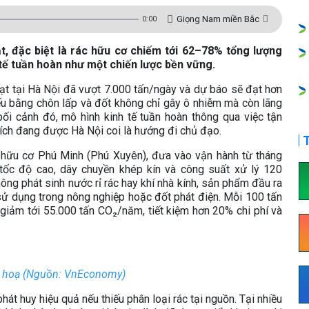
Giọng Nam miền Bắc
0:00
ạt, đặc biệt là rác hữu cơ chiếm tới 62–78% tổng lượng
 tế tuần hoàn như một chiến lược bền vững.
ạt tại Hà Nội đã vượt 7.000 tấn/ngày và dự báo sẽ đạt hơn
ếu bằng chôn lấp và đốt không chỉ gây ô nhiễm mà còn lãng
bối cảnh đó, mô hình kinh tế tuần hoàn thông qua việc tận
ích đang được Hà Nội coi là hướng đi chủ đạo.
T
c hữu cơ Phú Minh (Phú Xuyên), đưa vào vận hành từ tháng
tốc độ cao, dây chuyền khép kín và công suất xử lý 120
ông phát sinh nước rỉ rác hay khí nhà kính, sản phẩm đầu ra
sử dụng trong nông nghiệp hoặc đốt phát điện. Mỗi 100 tấn
giảm tới 55.000 tấn CO₂/năm, tiết kiệm hơn 20% chi phí và
 hoạ (Nguồn: VnEconomy)
hát huy hiệu quả nếu thiếu phân loại rác tại nguồn. Tại nhiều