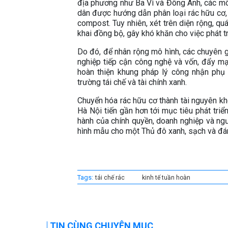
địa phương như Ba Vì và Đông Anh, các mô h
dân được hướng dẫn phân loại rác hữu cơ, 
compost. Tuy nhiên, xét trên diện rộng, quá
khai đồng bộ, gây khó khăn cho việc phát tri
Do đó, để nhân rộng mô hình, các chuyên g
nghiệp tiếp cận công nghệ và vốn, đẩy mạ
hoàn thiện khung pháp lý công nhận phụ
trường tái chế và tài chính xanh.
Chuyển hóa rác hữu cơ thành tài nguyên khô
Hà Nội tiến gần hơn tới mục tiêu phát tri
hành của chính quyền, doanh nghiệp và ng
hình mẫu cho một Thủ đô xanh, sạch và đá
Tags:
tái chế rác
kinh tế tuần hoàn
TIN CÙNG CHUYÊN MỤC