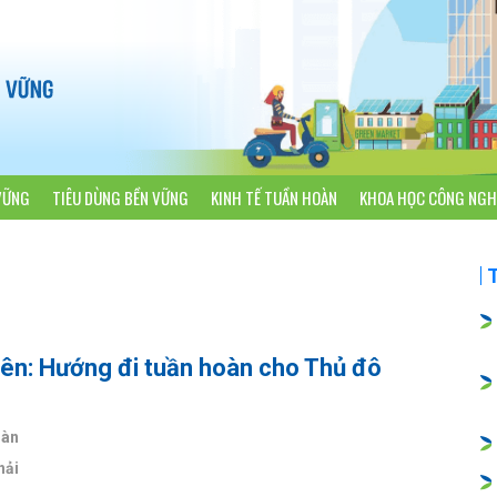
VỮNG
TIÊU DÙNG BỀN VỮNG
KINH TẾ TUẦN HOÀN
KHOA HỌC CÔNG NGH
yên: Hướng đi tuần hoàn cho Thủ đô
oàn
hải