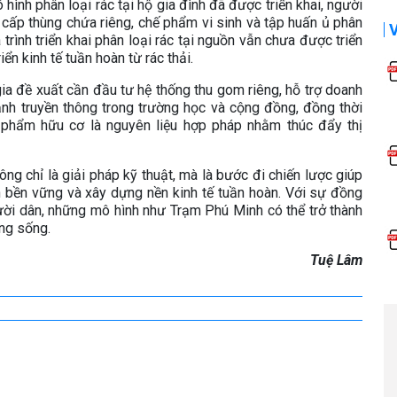
ình phân loại rác tại hộ gia đình đã được triển khai, người
cấp thùng chứa riêng, chế phẩm vi sinh và tập huấn ủ phân
 trình triển khai phân loại rác tại nguồn vẫn chưa được triển
ển kinh tế tuần hoàn từ rác thải.
ia đề xuất cần đầu tư hệ thống thu gom riêng, hỗ trợ doanh
nh truyền thông trong trường học và cộng đồng, đồng thời
 phẩm hữu cơ là nguyên liệu hợp pháp nhằm thúc đẩy thị
ng chỉ là giải pháp kỹ thuật, mà là bước đi chiến lược giúp
ển bền vững và xây dựng nền kinh tế tuần hoàn. Với sự đồng
ười dân, những mô hình như Trạm Phú Minh có thể trở thành
ng sống.
Tuệ Lâm