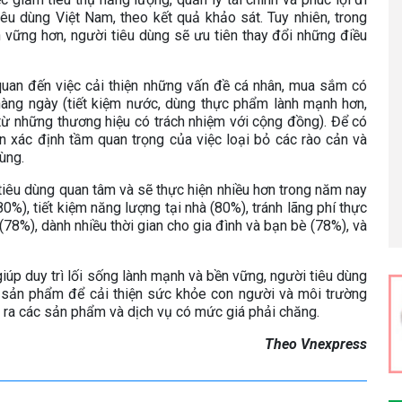
êu dùng Việt Nam, theo kết quả khảo sát. Tuy nhiên, trong
ền vững hơn, người tiêu dùng sẽ ưu tiên thay đổi những điều
quan đến việc cải thiện những vấn đề cá nhân, mua sắm có
hàng ngày (tiết kiệm nước, dùng thực phẩm lành mạnh hơn,
ừ những thương hiệu có trách nhiệm với cộng đồng). Để có
ần xác định tầm quan trọng của việc loại bỏ các rào cản và
ùng.
 tiêu dùng quan tâm và sẽ thực hiện nhiều hơn trong năm nay
80%), tiết kiệm năng lượng tại nhà (80%), tránh lãng phí thực
78%), dành nhiều thời gian cho gia đình và bạn bè (78%), và
giúp duy trì lối sống lành mạnh và bền vững, người tiêu dùng
c sản phẩm để cải thiện sức khỏe con người và môi trường
a ra các sản phẩm và dịch vụ có mức giá phải chăng.
Theo Vnexpress