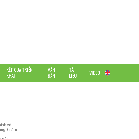
KẾT QUẢ TRIỂN
VĂN
TÀI
VIDEO
KHAI
BẢN
LIỆU
hình và
háng 3 năm