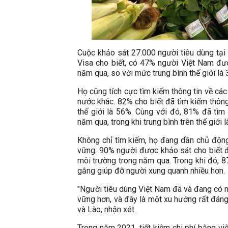
Cuộc khảo sát 27.000 người tiêu dùng tại
Visa cho biết, có 47% người Việt Nam đượ
năm qua, so với mức trung bình thế giới là
Họ cũng tích cực tìm kiếm thông tin về các
nước khác. 82% cho biết đã tìm kiếm thông 
thế giới là 56%. Cùng với đó, 81% đã tìm 
năm qua, trong khi trung bình trên thế giới 
Không chỉ tìm kiếm, họ đang dần chủ động
vững. 90% người được khảo sát cho biết đ
môi trường trong năm qua. Trong khi đó, 
gắng giúp đỡ người xung quanh nhiều hơn.
"Người tiêu dùng Việt Nam đã và đang có n
vững hơn, và đây là một xu hướng rất đáng
và Lào, nhận xét.
Trong năm 2021, tiết kiệm chi phí bằng việ