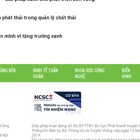
 phát thải trong quản lý chất thải
 mình vì tăng trưởng xanh
DÙNG BỀN
KINH TẾ TUẦN
KHOA HỌC CÔNG
ĐIỂN
HOÀN
NGHỆ
HÌNH
 Công
Giấy phép hoạt động số 43/GP-TTĐT do Cục Phát thanh truyền 
Thông tin điện tử, Bộ Thông tin và Truyền thông cấp ngày 12 t
à Nội
2019