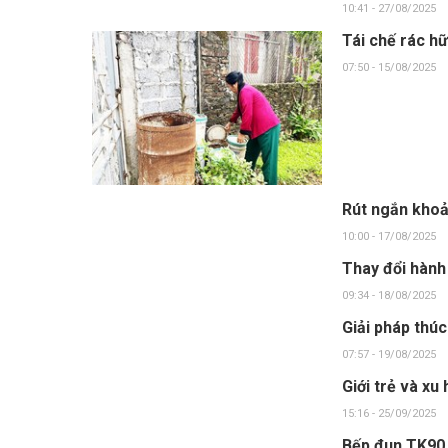
10:41 - 27/08/2025
Tái chế rác h
07:50 - 15/08/2025
Rút ngắn khoả
10:00 - 17/08/2025
Thay đổi hành 
09:34 - 18/08/2025
Giải pháp thúc
07:57 - 19/08/2025
Giới trẻ và xu
15:16 - 25/09/2025
Bếp đun TK90 