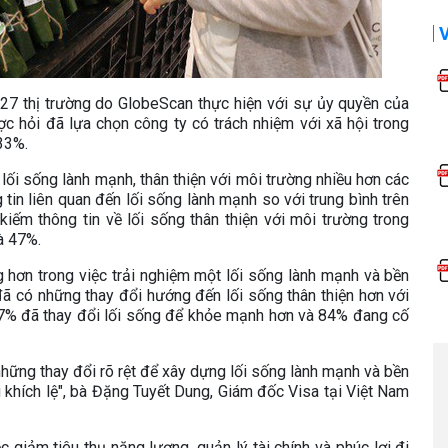
 27 thị trường do GlobeScan thực hiện với sự ủy quyền của
c hỏi đã lựa chọn công ty có trách nhiệm với xã hội trong
 33%.
 lối sống lành mạnh, thân thiện với môi trường nhiều hơn các
tin liên quan đến lối sống lành mạnh so với trung bình trên
kiếm thông tin về lối sống thân thiện với môi trường trong
là 47%.
 hơn trong việc trải nghiệm một lối sống lành mạnh và bền
ã có những thay đổi hướng đến lối sống thân thiện hơn với
87% đã thay đổi lối sống để khỏe mạnh hơn và 84% đang cố
hững thay đổi rõ rệt để xây dựng lối sống lành mạnh và bền
 khích lệ", bà Đặng Tuyết Dung, Giám đốc Visa tại Việt Nam
c giảm tiêu thụ năng lượng, quản lý tài chính và phúc lợi đi