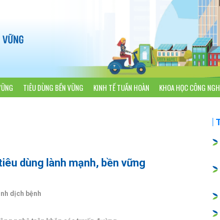
VỮNG
TIÊU DÙNG BỀN VỮNG
KINH TẾ TUẦN HOÀN
KHOA HỌC CÔNG NGH
tiêu dùng lành mạnh, bền vững
ảnh dịch bệnh