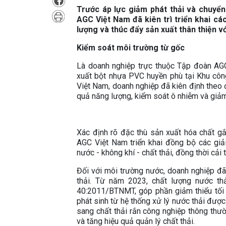
Trước áp lực giảm phát thải và chuyể
AGC Việt Nam đã kiên trì triển khai cá
lượng và thúc đẩy sản xuất thân thiện v
Kiểm soát môi trường từ gốc
Là doanh nghiệp trực thuộc Tập đoàn AGC
xuất bột nhựa PVC huyền phù tại Khu công
Việt Nam, doanh nghiệp đã kiên định theo đu
quả năng lượng, kiểm soát ô nhiễm và giảm 
Xác định rõ đặc thù sản xuất hóa chất gắn 
AGC Việt Nam triển khai đồng bộ các giải
nước - không khí - chất thải, đồng thời cải 
Đối với môi trường nước, doanh nghiệp đã
thải. Từ năm 2023, chất lượng nước t
40:2011/BTNMT, góp phần giảm thiểu tối 
phát sinh từ hệ thống xử lý nước thải được
sang chất thải rắn công nghiệp thông thườ
và tăng hiệu quả quản lý chất thải.