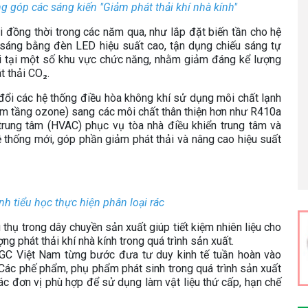
 góp các sáng kiến "Giảm phát thải khí nhà kính"
ai đồng thời trong các năm qua, như lắp đặt biến tần cho hệ
u sáng bằng đèn LED hiệu suất cao, tận dụng chiếu sáng tự
i tại một số khu vực chức năng, nhằm giảm đáng kể lượng
t thải CO₂.
đổi các hệ thống điều hòa không khí sử dụng môi chất lạnh
ảm tầng ozone) sang các môi chất thân thiện hơn như R410a
trung tâm (HVAC) phục vụ tòa nhà điều khiển trung tâm và
 thống mới, góp phần giảm phát thải và nâng cao hiệu suất
h tiểu học thực hiện phân loại rác
 thụ trong dây chuyền sản xuất giúp tiết kiệm nhiên liệu cho
ợng phát thải khí nhà kính trong quá trình sản xuất.
GC Việt Nam từng bước đưa tư duy kinh tế tuần hoàn vào
 Các phế phẩm, phụ phẩm phát sinh trong quá trình sản xuất
ác đơn vị phù hợp để sử dụng làm vật liệu thứ cấp, hạn chế