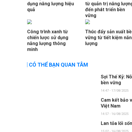
dụng năng lượng hiệu
từ quản trị năng lượn
quả
đến phát triển bền
vững
Công trình xanh từ
Thúc đẩy sản xuất b
chiến lược sử dụng
vững từ tiết kiệm nă
năng lượng thông
lượng
minh
CÓ THỂ BẠN QUAN TÂM
Sợi Thế Kỷ: Nỗ
bền vững
14:47 - 17/08/2025
Cam kết bảo v
Việt Nam
14:57 - 16/08/2025
Lan tỏa lối số
15:02 - 16/08/2025