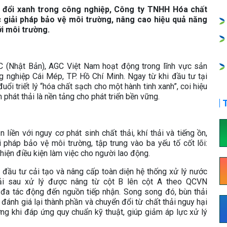
n đổi xanh trong công nghiệp, Công ty TNHH Hóa chất
c giải pháp bảo vệ môi trường, nâng cao hiệu quả năng
ới môi trường.
 (Nhật Bản), AGC Việt Nam hoạt động trong lĩnh vực sản
 nghiệp Cái Mép, TP. Hồ Chí Minh. Ngay từ khi đầu tư tại
ổi triết lý “hóa chất sạch cho một hành tinh xanh”, coi hiệu
phát thải là nền tảng cho phát triển bền vững.
T
liền với nguy cơ phát sinh chất thải, khí thải và tiếng ồn,
 pháp bảo vệ môi trường, tập trung vào ba yếu tố cốt lõi:
thiện điều kiện làm việc cho người lao động.
 đầu tư cải tạo và nâng cấp toàn diện hệ thống xử lý nước
hải sau xử lý được nâng từ cột B lên cột A theo QCVN
đa tác động đến nguồn tiếp nhận. Song song đó, bùn thải
 đánh giá lại thành phần và chuyển đổi từ chất thải nguy hại
ng khi đáp ứng quy chuẩn kỹ thuật, giúp giảm áp lực xử lý