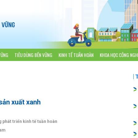
VỮNG
TIÊU DÙNG BỀN VỮNG
KINH TẾ TUẦN HOÀN
KHOA HỌC CÔNG NGH
sản xuất xanh
 phát triển kinh tế tuần hoàn
Nam