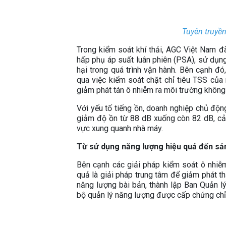
Tuyên truyền
Trong kiểm soát khí thải, AGC Việt Nam 
hấp phụ áp suất luân phiên (PSA), sử dụng 
hại trong quá trình vận hành. Bên cạnh đó,
qua việc kiểm soát chặt chỉ tiêu TSS của 
giảm phát tán ô nhiễm ra môi trường không 
Với yếu tố tiếng ồn, doanh nghiệp chủ động
giảm độ ồn từ 88 dB xuống còn 82 dB, cả
vực xung quanh nhà máy.
Từ sử dụng năng lượng hiệu quả đến sả
Bên cạnh các giải pháp kiểm soát ô nhiễ
quả là giải pháp trung tâm để giảm phát t
năng lượng bài bản, thành lập Ban Quản lý
bộ quản lý năng lượng được cấp chứng chỉ 