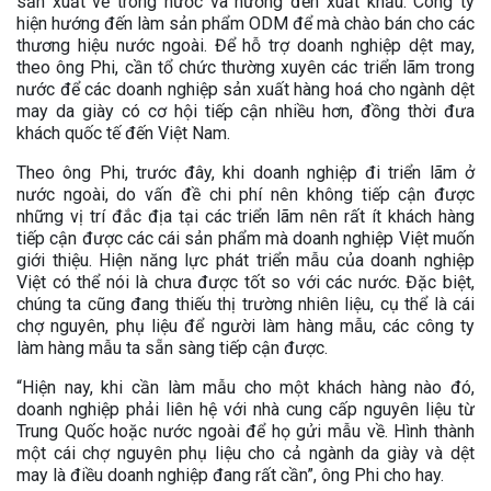
sản xuất về trong nước và hướng đến xuất khẩu. Công ty
hiện hướng đến làm sản phẩm ODM để mà chào bán cho các
thương hiệu nước ngoài. Để hỗ trợ doanh nghiệp dệt may,
theo ông Phi, cần tổ chức thường xuyên các triển lãm trong
nước để các doanh nghiệp sản xuất hàng hoá cho ngành dệt
may da giày có cơ hội tiếp cận nhiều hơn, đồng thời đưa
khách quốc tế đến Việt Nam.
Theo ông Phi, trước đây, khi doanh nghiệp đi triển lãm ở
nước ngoài, do vấn đề chi phí nên không tiếp cận được
những vị trí đắc địa tại các triển lãm nên rất ít khách hàng
tiếp cận được các cái sản phẩm mà doanh nghiệp Việt muốn
giới thiệu. Hiện năng lực phát triển mẫu của doanh nghiệp
Việt có thể nói là chưa được tốt so với các nước. Đặc biệt,
chúng ta cũng đang thiếu thị trường nhiên liệu, cụ thể là cái
chợ nguyên, phụ liệu để người làm hàng mẫu, các công ty
làm hàng mẫu ta sẵn sàng tiếp cận được.
“Hiện nay, khi cần làm mẫu cho một khách hàng nào đó,
doanh nghiệp phải liên hệ với nhà cung cấp nguyên liệu từ
Trung Quốc hoặc nước ngoài để họ gửi mẫu về. Hình thành
một cái chợ nguyên phụ liệu cho cả ngành da giày và dệt
may là điều doanh nghiệp đang rất cần”, ông Phi cho hay.