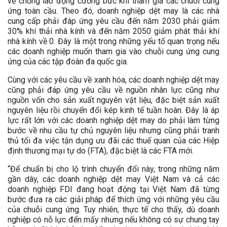
về chống lao động cưỡng bức khi tham gia các chuỗi cung
ứng toàn cầu. Theo đó, doanh nghiệp dệt may là các nhà
cung cấp phải đáp ứng yêu cầu đến năm 2030 phải giảm
30% khí thải nhà kính và đến năm 2050 giảm phát thải khí
nhà kính về 0. Đây là một trong những yếu tố quan trọng nếu
các doanh nghiệp muốn tham gia vào chuỗi cung ứng cung
ứng của các tập đoàn đa quốc gia.
Cùng với các yêu cầu về xanh hóa, các doanh nghiệp dệt may
cũng phải đáp ứng yêu cầu về nguồn nhân lực cũng như
nguồn vốn cho sản xuất nguyên vật liệu, đặc biệt sản xuất
nguyên liệu rồi chuyển đổi kép kinh tế tuần hoàn. Đây là áp
lực rất lớn với các doanh nghiệp dệt may do phải làm từng
bước về nhu cầu tự chủ nguyên liệu nhưng cũng phải tranh
thủ tối đa việc tận dụng ưu đãi các thuế quan của các Hiệp
định thương mại tự do (FTA), đặc biệt là các FTA mới.
“Để chuẩn bị cho lộ trình chuyển đổi này, trong những năm
gần dây, các doanh nghiệp dệt may Việt Nam và cả các
doanh nghiệp FDI đang hoạt động tại Việt Nam đã từng
bước đưa ra các giải pháp để thích ứng với những yêu cầu
của chuỗi cung ứng. Tuy nhiên, thực tế cho thấy, dù doanh
nghiệp có nỗ lực đến mấy nhưng nếu không có sự chung tay