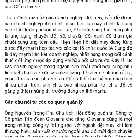
nguyên, phụ liệu phải thực hiện quyết liệt trong thời gian tới”,
ông Cẩm chia sẻ.
Theo đánh giá của các doanh nghiệp dệt may, vấn đề được
các doanh nghiệp đặc biệt quan tâm lúc này chính là nâng
cao chất lượng nguồn nhân lực, đổi mới sáng tạo cũng như
là ứng dụng chuyển đổi số, chuyển đổi xanh để tham gia
chuỗi cung ứng toàn cầu. Hiện Hiệp hội dệt may đang từng
bước đẩy mạnh hợp tác với các cái tổ chức quốc tế. Cùng đó
là đẩy mạnh liên kết doanh nghiệp, nhãn hàng trong bối cảnh
thuế đối ứng được áp dụng với hầu hết các nước. Đây là lúc
các doanh nghiệp trong ngành cần phải phối hợp cũng như
liên kết chặt chẽ với các nhãn hàng để chia sẻ những rủi ro,
cùng đưa ra các phương án để có thể chia sẻ với nhau bao
nhiêu phần trăm anh chịu, bao nhiêu phần tôi chịu để cố
gắng giữ lại những thị trường đang có thế mạnh.
Cần cầu nối từ các cơ quan quản lý
Ông Nguyễn Trọng Phi, Chủ tịch Hội đồng quản trị Công ty
Cổ phần Tập đoàn Giovanni cho rằng, Giovanni cũng là một
trong những công ty ‘đi ngược’ với ngành dệt may khi làm
thương hiệu, sản xuất ở nước ngoài sau đó mới dịch chuyển