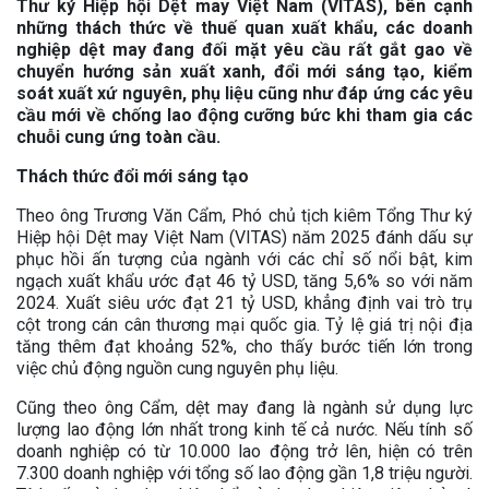
Thư ký Hiệp hội Dệt may Việt Nam (VITAS), bên cạnh
những thách thức về thuế quan xuất khẩu, các doanh
nghiệp dệt may đang đối mặt yêu cầu rất gắt gao về
chuyển hướng sản xuất xanh, đổi mới sáng tạo, kiểm
soát xuất xứ nguyên, phụ liệu cũng như đáp ứng các yêu
cầu mới về chống lao động cưỡng bức khi tham gia các
chuỗi cung ứng toàn cầu.
Thách thức đổi mới sáng tạo
Theo ông Trương Văn Cẩm, Phó chủ tịch kiêm Tổng Thư ký
Hiệp hội Dệt may Việt Nam (VITAS) năm 2025 đánh dấu sự
phục hồi ấn tượng của ngành với các chỉ số nổi bật, kim
ngạch xuất khẩu ước đạt 46 tỷ USD, tăng 5,6% so với năm
2024. Xuất siêu ước đạt 21 tỷ USD, khẳng định vai trò trụ
cột trong cán cân thương mại quốc gia. Tỷ lệ giá trị nội địa
tăng thêm đạt khoảng 52%, cho thấy bước tiến lớn trong
việc chủ động nguồn cung nguyên phụ liệu.
Cũng theo ông Cẩm, dệt may đang là ngành sử dụng lực
lượng lao động lớn nhất trong kinh tế cả nước. Nếu tính số
doanh nghiệp có từ 10.000 lao động trở lên, hiện có trên
7.300 doanh nghiệp với tổng số lao động gần 1,8 triệu người.