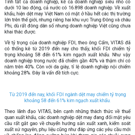
Tính tất cả doanh nghiệp, kể cả doanh nghiệp siêu nhỏ có
dưới 10 lao động, cả nước có 16.898 doanh nghiệp. Về xuất
khẩu, hiện dệt may Việt Nam có mặt ở hầu hết các thị trường
lớn trên thế giới, nhưng riêng hai khu vực Trung Đông và châu
Phi, dù rất đông dân số nhưng doanh nghiệp Việt cũng chưa
khai thác được.
Về tỷ trọng của doanh nghiệp FDI, theo ông Cẩm, VITAS đã
có thống kê từ 2019 đến nay cho thấy, khối FDI chiếm tỷ
trọng khoảng 58 đến 61% kim ngạch xuất khẩu. Như vậy
doanh nghiệp trong nước đã chiếm gần 40% và thậm chí có
năm trên 40%. Còn với da giày, tỉ lệ doanh nghiệp nội chiếm
khoảng 28%. Đây là vấn đề tích cực.
Từ 2019 đến nay, khối FDI ngành dệt may chiếm tỷ trọng
khoảng 58 đến 61% kim ngạch xuất khẩu.
Theo lãnh đạo VITAS, bên cạnh những thách thức về thuế
quan xuất khẩu, các doanh nghiệp dệt may đang đối mặt yêu
cầu rất gắt gao về chuyển hướng sản xuất xanh, kiểm soát
xuất xứ nguyên, phụ liệu cũng như đáp ứng các yêu cầu mới