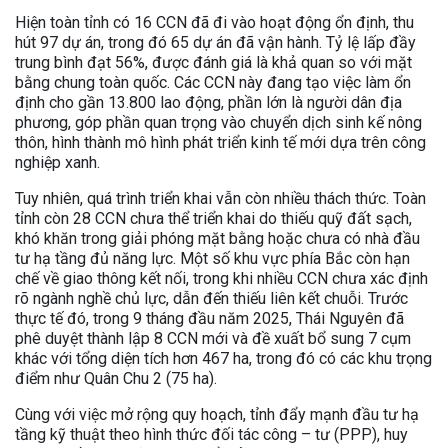
Hiện toàn tỉnh có 16 CCN đã đi vào hoạt động ổn định, thu
hút 97 dự án, trong đó 65 dự án đã vận hành. Tỷ lệ lấp đầy
trung bình đạt 56%, được đánh giá là khả quan so với mặt
bằng chung toàn quốc. Các CCN này đang tạo việc làm ổn
định cho gần 13.800 lao động, phần lớn là người dân địa
phương, góp phần quan trọng vào chuyển dịch sinh kế nông
thôn, hình thành mô hình phát triển kinh tế mới dựa trên công
nghiệp xanh.
Tuy nhiên, quá trình triển khai vẫn còn nhiều thách thức. Toàn
tỉnh còn 28 CCN chưa thể triển khai do thiếu quỹ đất sạch,
khó khăn trong giải phóng mặt bằng hoặc chưa có nhà đầu
tư hạ tầng đủ năng lực. Một số khu vực phía Bắc còn hạn
chế về giao thông kết nối, trong khi nhiều CCN chưa xác định
rõ ngành nghề chủ lực, dẫn đến thiếu liên kết chuỗi. Trước
thực tế đó, trong 9 tháng đầu năm 2025, Thái Nguyên đã
phê duyệt thành lập 8 CCN mới và đề xuất bổ sung 7 cụm
khác với tổng diện tích hơn 467 ha, trong đó có các khu trọng
điểm như Quân Chu 2 (75 ha).
Cùng với việc mở rộng quy hoạch, tỉnh đẩy mạnh đầu tư hạ
tầng kỹ thuật theo hình thức đối tác công – tư (PPP), huy