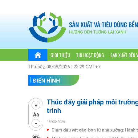
GIỚI THIỆU
TIN HOẠT ĐỘNG
SẢN XUẤT BỀN 
Thứ bảy, 08/08/2026 | 23:29 GMT+7
ĐIỂN HÌNH
Thúc đẩy giải pháp môi trường
trình
13/05/2026
Giảm dấu vết các-bon từ nhà xưởng: Hành 