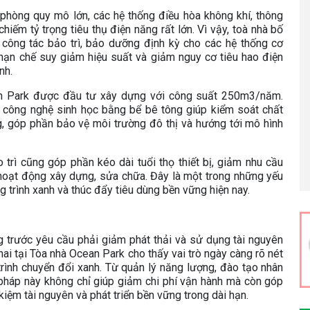
 phòng quy mô lớn, các hệ thống điều hòa không khí, thông
hiếm tỷ trọng tiêu thụ điện năng rất lớn. Vì vậy, toà nhà bố
 công tác bảo trì, bảo dưỡng định kỳ cho các hệ thống cơ
, hạn chế suy giảm hiệu suất và giảm nguy cơ tiêu hao điện
nh.
an Park được đầu tư xây dựng với công suất 250m3/năm.
g công nghệ sinh học bằng bể bê tông giúp kiểm soát chất
g, góp phần bảo vệ môi trường đô thị và hướng tới mô hình
trì cũng góp phần kéo dài tuổi thọ thiết bị, giảm nhu cầu
ừ hoạt động xây dựng, sửa chữa. Đây là một trong những yếu
g trình xanh và thúc đẩy tiêu dùng bền vững hiện nay.
 trước yêu cầu phải giảm phát thải và sử dụng tài nguyên
hai tại Tòa nhà Ocean Park cho thấy vai trò ngày càng rõ nét
 trình chuyển đổi xanh. Từ quản lý năng lượng, đào tạo nhân
i pháp này không chỉ giúp giảm chi phí vận hành mà còn góp
kiệm tài nguyên và phát triển bền vững trong dài hạn.