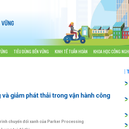
VỮNG
TIÊU DÙNG BỀN VỮNG
KINH TẾ TUẦN HOÀN
KHOA HỌC CÔNG NGH
 và giảm phát thải trong vận hành công
trình chuyển đổi xanh của Parker Processing