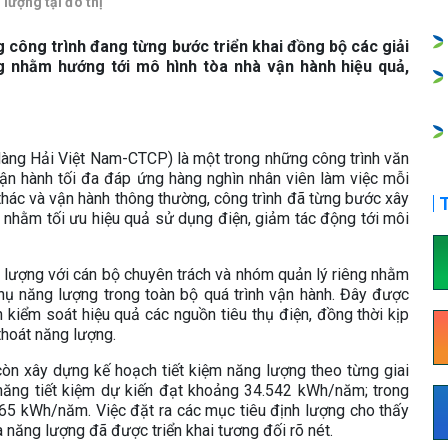
lượng tại đô thị
công trình đang từng bước triển khai đồng bộ các giải
g nhằm hướng tới mô hình tòa nhà vận hành hiệu quả,
àng Hải Việt Nam-CTCP) là một trong những công trình văn
vận hành tối đa đáp ứng hàng nghìn nhân viên làm việc mỗi
i thác và vận hành thông thường, công trình đã từng bước xây
T
nhằm tối ưu hiệu quả sử dụng điện, giảm tác động tới môi
 lượng với cán bộ chuyên trách và nhóm quản lý riêng nhằm
thụ năng lượng trong toàn bộ quá trình vận hành. Đây được
h kiểm soát hiệu quả các nguồn tiêu thụ điện, đồng thời kịp
thoát năng lượng.
còn xây dựng kế hoạch tiết kiệm năng lượng theo từng giai
 năng tiết kiệm dự kiến đạt khoảng 34.542 kWh/năm; trong
.565 kWh/năm. Việc đặt ra các mục tiêu định lượng cho thấy
 năng lượng đã được triển khai tương đối rõ nét.