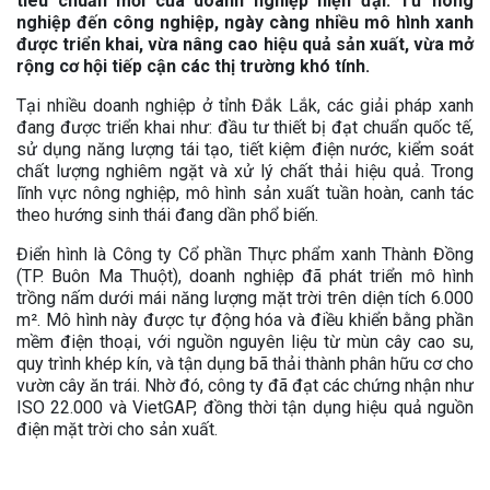
tiêu chuẩn mới của doanh nghiệp hiện đại. Từ nông
nghiệp đến công nghiệp, ngày càng nhiều mô hình xanh
được triển khai, vừa nâng cao hiệu quả sản xuất, vừa mở
rộng cơ hội tiếp cận các thị trường khó tính.
Tại nhiều doanh nghiệp ở tỉnh Đắk Lắk, các giải pháp xanh
đang được triển khai như: đầu tư thiết bị đạt chuẩn quốc tế,
sử dụng năng lượng tái tạo, tiết kiệm điện nước, kiểm soát
chất lượng nghiêm ngặt và xử lý chất thải hiệu quả. Trong
lĩnh vực nông nghiệp, mô hình sản xuất tuần hoàn, canh tác
theo hướng sinh thái đang dần phổ biến.
Điển hình là Công ty Cổ phần Thực phẩm xanh Thành Đồng
(TP. Buôn Ma Thuột), doanh nghiệp đã phát triển mô hình
trồng nấm dưới mái năng lượng mặt trời trên diện tích 6.000
m². Mô hình này được tự động hóa và điều khiển bằng phần
mềm điện thoại, với nguồn nguyên liệu từ mùn cây cao su,
quy trình khép kín, và tận dụng bã thải thành phân hữu cơ cho
vườn cây ăn trái. Nhờ đó, công ty đã đạt các chứng nhận như
ISO 22.000 và VietGAP, đồng thời tận dụng hiệu quả nguồn
điện mặt trời cho sản xuất.