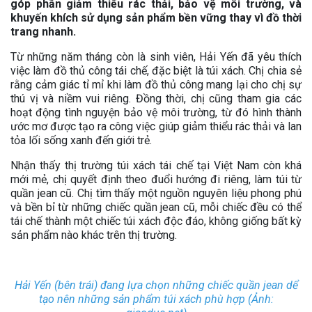
góp phần giảm thiểu rác thải, bảo vệ môi trường, và
khuyến khích sử dụng sản phẩm bền vững thay vì đồ thời
trang nhanh.
Từ những năm tháng còn là sinh viên, Hải Yến đã yêu thích
việc làm đồ thủ công tái chế, đặc biệt là túi xách. Chị chia sẻ
rằng cảm giác tỉ mỉ khi làm đồ thủ công mang lại cho chị sự
thú vị và niềm vui riêng. Đồng thời, chị cũng tham gia các
hoạt động tình nguyện bảo vệ môi trường, từ đó hình thành
ước mơ được tạo ra công việc giúp giảm thiểu rác thải và lan
tỏa lối sống xanh đến giới trẻ.
Nhận thấy thị trường túi xách tái chế tại Việt Nam còn khá
mới mẻ, chị quyết định theo đuổi hướng đi riêng, làm túi từ
quần jean cũ. Chị tìm thấy một nguồn nguyên liệu phong phú
và bền bỉ từ những chiếc quần jean cũ, mỗi chiếc đều có thể
tái chế thành một chiếc túi xách độc đáo, không giống bất kỳ
sản phẩm nào khác trên thị trường.
Hải Yến (bên trái) đang lựa chọn những chiếc quần jean dể
tạo nên những sản phẩm túi xách phù hợp (Ảnh: