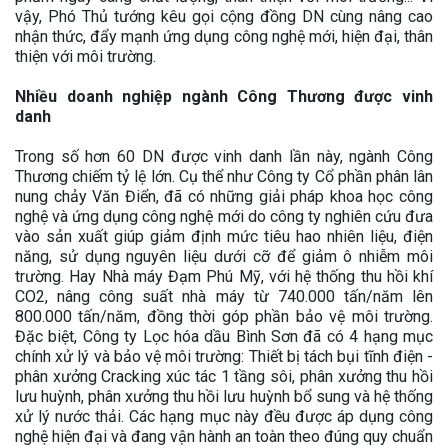
vậy, Phó Thủ tướng kêu gọi cộng đồng DN cùng nâng cao
nhận thức, đẩy mạnh ứng dụng công nghệ mới, hiện đại, thân
thiện với môi trường.
Nhiều doanh nghiệp ngành Công Thương được vinh
danh
Trong số hơn 60 DN được vinh danh lần này, ngành Công
Thương chiếm tỷ lệ lớn. Cụ thể như Công ty Cổ phần phân lân
nung chảy Văn Điển, đã có những giải pháp khoa học công
nghệ và ứng dụng công nghệ mới do công ty nghiên cứu đưa
vào sản xuất giúp giảm định mức tiêu hao nhiên liệu, điện
năng, sử dụng nguyên liệu dưới cỡ để giảm ô nhiễm môi
trường. Hay Nhà máy Đạm Phú Mỹ, với hệ thống thu hồi khí
CO2, nâng công suất nhà máy từ 740.000 tấn/năm lên
800.000 tấn/năm, đồng thời góp phần bảo vệ môi trường.
Đặc biệt, Công ty Lọc hóa dầu Bình Sơn đã có 4 hạng mục
chính xử lý và bảo vệ môi trường: Thiết bị tách bụi tĩnh điện -
phân xưởng Cracking xúc tác 1 tầng sôi, phân xưởng thu hồi
lưu huỳnh, phân xưởng thu hồi lưu huỳnh bổ sung và hệ thống
xử lý nước thải. Các hạng mục này đều được áp dụng công
nghệ hiện đại và đang vận hành an toàn theo đúng quy chuẩn