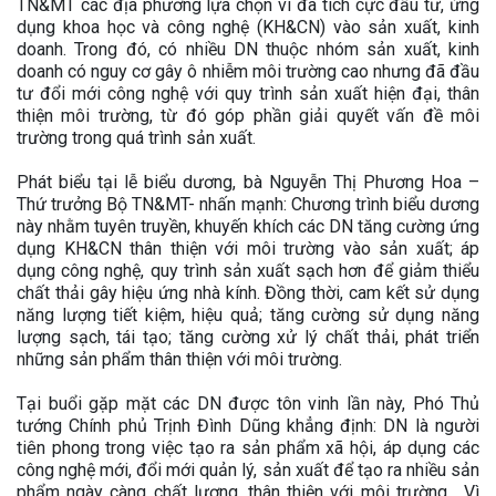
TN&MT các địa phương lựa chọn vì đã tích cực đầu tư, ứng
dụng khoa học và công nghệ (KH&CN) vào sản xuất, kinh
doanh. Trong đó, có nhiều DN thuộc nhóm sản xuất, kinh
doanh có nguy cơ gây ô nhiễm môi trường cao nhưng đã đầu
tư đổi mới công nghệ với quy trình sản xuất hiện đại, thân
thiện môi trường, từ đó góp phần giải quyết vấn đề môi
trường trong quá trình sản xuất.
Phát biểu tại lễ biểu dương, bà Nguyễn Thị Phương Hoa –
Thứ trưởng Bộ TN&MT- nhấn mạnh: Chương trình biểu dương
này nhằm tuyên truyền, khuyến khích các DN tăng cường ứng
dụng KH&CN thân thiện với môi trường vào sản xuất; áp
dụng công nghệ, quy trình sản xuất sạch hơn để giảm thiểu
chất thải gây hiệu ứng nhà kính. Đồng thời, cam kết sử dụng
năng lượng tiết kiệm, hiệu quả; tăng cường sử dụng năng
lượng sạch, tái tạo; tăng cường xử lý chất thải, phát triển
những sản phẩm thân thiện với môi trường.
Tại buổi gặp mặt các DN được tôn vinh lần này, Phó Thủ
tướng Chính phủ Trịnh Đình Dũng khẳng định: DN là người
tiên phong trong việc tạo ra sản phẩm xã hội, áp dụng các
công nghệ mới, đổi mới quản lý, sản xuất để tạo ra nhiều sản
phẩm ngày càng chất lượng, thân thiện với môi trường... Vì