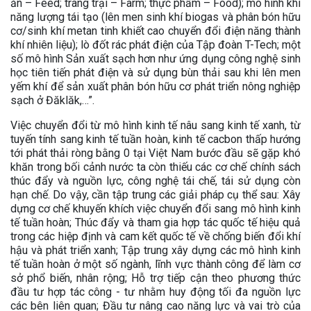
ăn – Feed; trang trại – Farm; thực phẩm – Food); mô hình khí
năng lượng tái tạo (lên men sinh khí biogas và phân bón hữu
cơ/sinh khí metan tinh khiết cao chuyển đổi điện năng thành
khí nhiên liệu); lò đốt rác phát điện của Tập đoàn T-Tech; một
số mô hình Sản xuất sạch hơn như ứng dụng công nghệ sinh
học tiên tiến phát điện và sử dụng bùn thải sau khi lên men
yếm khí để sản xuất phân bón hữu cơ phát triển nông nghiệp
sạch ở Đăklăk,…”.
Việc chuyển đổi từ mô hình kinh tế nâu sang kinh tế xanh, từ
tuyến tính sang kinh tế tuần hoàn, kinh tế cacbon thấp hướng
tới phát thải ròng bằng 0 tại Việt Nam bước đầu sẽ gặp khó
khăn trong bối cảnh nước ta còn thiếu các cơ chế chính sách
thúc đẩy và nguồn lực, công nghệ tái chế, tái sử dụng còn
hạn chế. Do vậy, cần tập trung các giải pháp cụ thể sau: Xây
dựng cơ chế khuyến khích việc chuyển đổi sang mô hình kinh
tế tuần hoàn; Thúc đẩy và tham gia hợp tác quốc tế hiệu quả
trong các hiệp định và cam kết quốc tế về chống biến đổi khí
hậu và phát triển xanh; Tập trung xây dựng các mô hình kinh
tế tuần hoàn ở một số ngành, lĩnh vực thành công để làm cơ
sở phổ biến, nhân rộng; Hỗ trợ tiếp cận theo phương thức
đầu tư hợp tác công - tư nhằm huy động tối đa nguồn lực
các bên liên quan; Đầu tư nâng cao năng lực và vai trò của