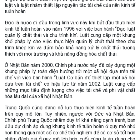
luật và luật nhằm thiết lập nguyên tắc tái chế của nền kinh tế
tuần hoàn.
Đức là nước đi đầu trong lĩnh vực này khi bắt đầu thực hiện
kinh tế tuần hoàn vào năm 1996 với việc ban hành “Đạo luật
quản lý chất thải và chu trình kín’. Luật cung cấp một khung
khổ pháp lý cho việc thực hiện quản lý chất thải theo chu
trình khép kín và đảm bảo khả năng xử lý chất thải tương
thích với môi trường và khả năng đồng hóa chất thải.
Ở Nhật Bản năm 2000, Chính phủ nước này đã xây dựng một
khung pháp lý toàn diện hướng tới một xã hội dựa trên tái
chế với việc ban hành “Luật Cơ bản để thiết lập một xã hội
dựa trên tái chế” có hiệu lực từ năm 2002. Luật cung cấp
những mục tiêu định lượng cho việc tái chế và phi vật chất
hóa lâu dài của xã hội Nhật Bản.
Trung Quốc cũng đang nỗ lực thực hiện kinh tế tuần hoàn
trên quy mô lớn. Tuy nhiên, ngược với Đức và Nhật Bản,
Chính phủ Trung Quốc nhằm duy trì khả năng cạnh tranh, ban
đầu dự định áp dụng khung kinh tế tuần hoàn ở quy mô nhỏ
hơn thông qua một số cơ chế thử nghiệm để có cơ sở tốt hơn
nhằm đánh giá ở quy mô lớn hơn, cuối cùng là áp dụng cho