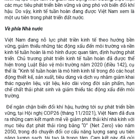
các mục tiêu phát triển bền vững và ứng phó với biến đổi khí
hậu. Do vậy, kinh tế tuần hoàn đang được Việt Nam xem là
một ưu tiên trong phát triển đất nước.
Về phía Nhà nước
Việt Nam đang nỗ lực phát triền kinh tế theo hướng bền
vững, giảm thiểu những tác động xấu đến môi trường và nền
kinh tế tuần hoàn là mô hình được quan tâm, định hướng phát
triển. Chủ trương phát triển kinh tế tuần hoàn đã được thể
hiện trong Luật Bảo vệ môi trường năm 2020 (điều 142), cụ
thể là: “Kinh tế tuần hoàn là mô hình kinh tế trong đó các hoạt
động thiết kế, sản xuất, tiêu dùng và dịch vụ nhằm giảm khai
thác nguyên liệu, vật liệu, kéo dài vòng đời sản phẩm, hạn
chế chất thải phát sinh và giảm thiểu tác động xấu đến môi
trường.
Để ngăn chặn biến đổi khí hậu, hướng tới sự phát triển bền
vững, tại Hội nghị COP26 (tháng 11/2021), Việt Nam đã đưa
ra những cam kết mạnh mẽ về giảm phát thải khí nhà kính với
mục tiêu đạt phát thải ròng bằng “0” (Net Zero) vào năm
2050, trong đó chuyển đổi cơ cấu năng lượng sang ưu tiên
năng lượng sạch, tái tạo là trọng tâm. Cam kết này đã gửi