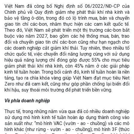
Việt Nam đã công bố Nghị định số 06/2022/NĐ-CP của
Chính phủ về Quy định giảm nhẹ phát thải khí nhà kính và
bảo vệ tầng ô-dôn, trong đó có lộ trình mua, bán và chuyển
giao tín chỉ các-bon, nhằm thực hiện các cam kết quốc tế.
Theo đó, Việt Nam sẽ phát triển một thị trường các-bon bắt
buộc vào năm 2027, bao gồm các hệ thống mua, bán, trao
đổi và chuyển giao tín chỉ các-bon cũng như hạn ngạch cho
các doanh nghiệp cắt giảm khí thải. Tuy nhiên, theo nhiều tổ
chức quốc tế, việc chuyển đổi năng lượng cùng với sử dụng
hiệu quả năng lượng chỉ đóng góp được 55% cho mục tiêu
giảm phát thải khí nhà kính, còn 45% nằm ở các giải pháp
kinh tế tuần hoàn. Trong bối cảnh đó, kinh tế tuần hoàn là nền
tảng, tạo ra chìa khóa vàng giúp Việt Nam đạt mục tiêu Net
Zero như đã cam kết, cũng như góp phần chống lại biến đổi
khí hậu, suy thoái môi trường để phát triển bền vững.
Về phía doanh nghiệp
Thực tế, trong những năm vừa qua đã có nhiều doanh nghiệp
sử dụng mô hình kinh tế tuần hoàn áp dụng thành công vào
sản xuất như: “mô hình VAC (vườn - ao - chuồng) và các mô
hình khác (như rừng - vườn - ao - chuồng); mô hình 3F (thức