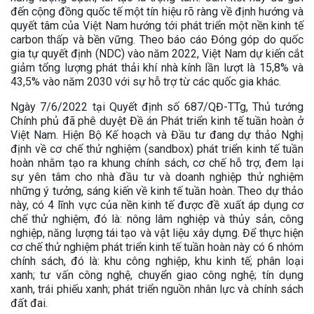
đến cộng đồng quốc tế một tín hiệu rõ ràng về định hướng và
quyết tâm của Việt Nam hướng tới phát triển một nền kinh tế
carbon thấp và bền vững. Theo báo cáo Đóng góp do quốc
gia tự quyết định (NDC) vào năm 2022, Việt Nam dự kiến cắt
giảm tổng lượng phát thải khí nhà kính lần lượt là 15,8% và
43,5% vào năm 2030 với sự hỗ trợ từ các quốc gia khác.
Ngày 7/6/2022 tại Quyết định số 687/QĐ-TTg, Thủ tướng
Chính phủ đã phê duyệt Đề án Phát triển kinh tế tuần hoàn ở
Việt Nam. Hiện Bộ Kế hoạch và Đầu tư đang dự thảo Nghị
định về cơ chế thử nghiệm (sandbox) phát triển kinh tế tuần
hoàn nhằm tạo ra khung chính sách, cơ chế hỗ trợ, đem lại
sự yên tâm cho nhà đầu tư và doanh nghiệp thử nghiệm
những ý tưởng, sáng kiến về kinh tế tuần hoàn. Theo dự thảo
này, có 4 lĩnh vực của nền kinh tế được đề xuất áp dụng cơ
chế thử nghiệm, đó là: nông lâm nghiệp và thủy sản, công
nghiệp, năng lượng tái tạo và vật liệu xây dựng. Để thực hiện
cơ chế thử nghiệm phát triển kinh tế tuần hoàn này có 6 nhóm
chính sách, đó là: khu công nghiệp, khu kinh tế; phân loại
xanh; tư vấn công nghệ, chuyển giao công nghệ; tín dụng
xanh, trái phiếu xanh; phát triển nguồn nhân lực và chính sách
đất đai.