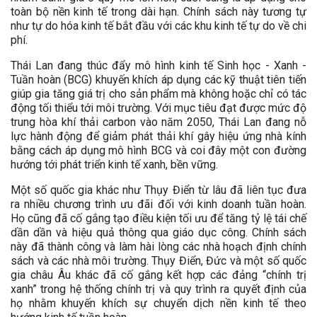
toàn bộ nền kinh tế trong dài hạn. Chính sách này tương tự
như tự do hóa kinh tế bắt đầu với các khu kinh tế tự do về chi
phí.
Thái Lan đang thúc đẩy mô hình kinh tế Sinh học - Xanh -
Tuần hoàn (BCG) khuyến khích áp dụng các kỹ thuật tiên tiến
giúp gia tăng giá trị cho sản phẩm mà không hoặc chỉ có tác
động tối thiểu tới môi trường. Với mục tiêu đạt được mức độ
trung hòa khí thải carbon vào năm 2050, Thái Lan đang nỗ
lực hành động để giảm phát thải khí gây hiệu ứng nhà kính
bằng cách áp dụng mô hình BCG và coi đây một con đường
hướng tới phát triển kinh tế xanh, bền vững.
Một số quốc gia khác như Thụy Điển từ lâu đã liên tục đưa
ra nhiều chương trình ưu đãi đối với kinh doanh tuần hoàn.
Họ cũng đã cố gắng tạo điều kiện tối ưu để tăng tỷ lệ tái chế
dần dần và hiệu quả thông qua giáo dục công. Chính sách
này đã thành công và làm hài lòng các nhà hoạch định chính
sách và các nhà môi trường. Thụy Điển, Đức và một số quốc
gia châu Âu khác đã cố gắng kết hợp các đảng “chính trị
xanh” trong hệ thống chính trị và quy trình ra quyết định của
họ nhằm khuyến khích sự chuyển dịch nền kinh tế theo