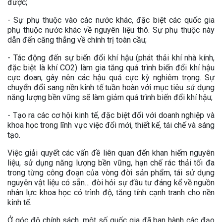
được;
- Sự phụ thuộc vào các nước khác, đặc biệt các quốc gia
phụ thuộc nước khác về nguyên liệu thô. Sự phụ thuộc này
dẫn đến căng thẳng về chính trị toàn cầu;
- Tác động đến sự biến đổi khí hậu (phát thải khí nhà kính,
đặc biệt là khí CO2) làm gia tăng quá trình biến đổi khí hậu
cực đoan, gây nên các hậu quả cực kỳ nghiêm trọng. Sự
chuyển đổi sang nền kinh tế tuần hoàn với mục tiêu sử dụng
năng lượng bền vững sẽ làm giảm quá trình biến đổi khí hậu;
- Tạo ra các cơ hội kinh tế, đặc biệt đối với doanh nghiệp và
khoa học trong lĩnh vực việc đổi mới, thiết kế, tái chế và sáng
tạo.
Việc giải quyết các vấn đề liên quan đến khan hiếm nguyên
liệu, sử dụng năng lượng bền vững, hạn chế rác thải tối đa
trong từng công đoạn của vòng đời sản phẩm, tái sử dụng
nguyên vật liệu có sẵn… đòi hỏi sự đầu tư đáng kể về nguồn
nhân lực khoa học có trình độ, tăng tính cạnh tranh cho nền
kinh tế.
Ở góc độ chính sách, một số quốc gia đã ban hành các đạo