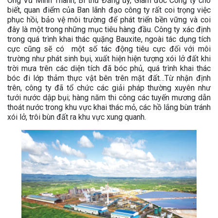
Ông Vũ Minh Thành, Bí thư Đảng ủy, Giám đốc Công ty cho
biết, quan điểm của Ban lãnh đạo công ty rất coi trọng việc
phục hồi, bảo vệ môi trường để phát triển bền vững và coi
đây là một trong những mục tiêu hàng đầu. Công ty xác định
trong quá trình khai thác quặng Bauxite, ngoài tác dụng tích
cực cũng sẽ có một số tác động tiêu cực đối với môi
trường như phát sinh bụi, xuất hiện hiện tượng xói lở đất khi
trời mưa trên các diện tích đã bóc phủ, quá trình khai thác
bóc đi lớp thảm thực vật bên trên mặt đất…Từ nhận định
trên, công ty đã tổ chức các giải pháp thường xuyên như
tưới nước dập bụi; hàng năm thi công các tuyến mương dẫn
thoát nước trong khu vực khai thác mỏ, các hồ lắng bùn tránh
xói lở, trôi bùn đất ra khu vực xung quanh.