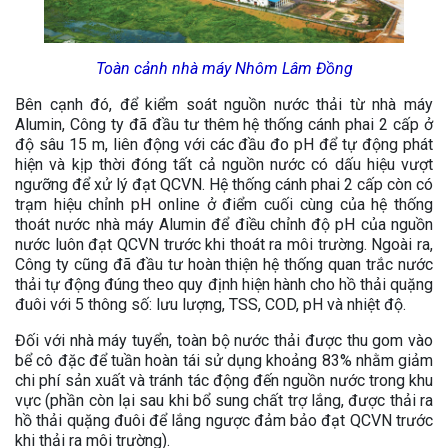
Toàn cảnh nhà máy Nhôm Lâm Đồng
Bên cạnh đó, để kiểm soát nguồn nước thải từ nhà máy
Alumin, Công ty đã đầu tư thêm hệ thống cánh phai 2 cấp ở
độ sâu 15 m, liên động với các đầu đo pH để tự động phát
hiện và kịp thời đóng tất cả nguồn nước có dấu hiệu vượt
ngưỡng để xử lý đạt QCVN. Hệ thống cánh phai 2 cấp còn có
trạm hiệu chỉnh pH online ở điểm cuối cùng của hệ thống
thoát nước nhà máy Alumin để điều chỉnh độ pH của nguồn
nước luôn đạt QCVN trước khi thoát ra môi trường. Ngoài ra,
Công ty cũng đã đầu tư hoàn thiện hệ thống quan trắc nước
thải tự động đúng theo quy định hiện hành cho hồ thải quặng
đuôi với 5 thông số: lưu lượng, TSS, COD, pH và nhiệt độ.
Đối với nhà máy tuyển, toàn bộ nước thải được thu gom vào
bể cô đặc để tuần hoàn tái sử dụng khoảng 83% nhằm giảm
chi phí sản xuất và tránh tác động đến nguồn nước trong khu
vực (phần còn lại sau khi bổ sung chất trợ lắng, được thải ra
hồ thải quặng đuôi để lắng ngược đảm bảo đạt QCVN trước
khi thải ra môi trường).