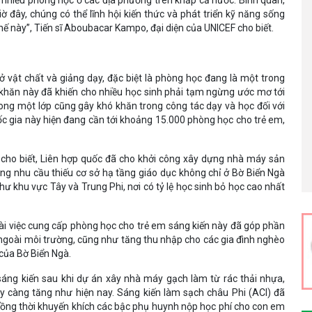
 nhiều phòng học ở các địa phương trên khắp cả nước. Bình quân,
 đây, chúng có thể lĩnh hội kiến thức và phát triển kỹ năng sống
ế này”, Tiến sĩ Aboubacar Kampo, đại diện của UNICEF cho biết.
ở vật chất và giảng dạy, đặc biệt là phòng học đang là một trong
 khăn này đã khiến cho nhiều học sinh phải tạm ngừng ước mơ tới
rong một lớp cũng gây khó khăn trong công tác dạy và học đối với
ốc gia này hiện đang cần tới khoảng 15.000 phòng học cho trẻ em,
 cho biết, Liên hợp quốc đã cho khởi công xây dựng nhà máy sản
ứng nhu cầu thiếu cơ sở hạ tầng giáo dục không chỉ ở Bờ Biển Ngà
ư khu vực Tây và Trung Phi, nơi có tỷ lệ học sinh bỏ học cao nhất
ài việc cung cấp phòng học cho trẻ em sáng kiến này đã góp phần
 ngoài môi trường, cũng như tăng thu nhập cho các gia đình nghèo
 của Bờ Biển Ngà.
sáng kiến sau khi dự án xây nhà máy gạch làm từ rác thải nhựa,
ày càng tăng như hiện nay. Sáng kiến làm sạch châu Phi (ACI) đã
 đồng thời khuyến khích các bậc phụ huynh nộp học phí cho con em