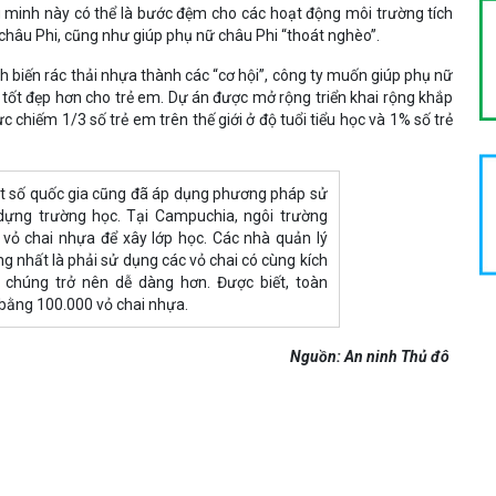
g minh này có thể là bước đệm cho các hoạt động môi trường tích
châu Phi, cũng như giúp phụ nữ châu Phi “thoát nghèo”.
h biến rác thải nhựa thành các “cơ hội”, công ty muốn giúp phụ nữ
 tốt đẹp hơn cho trẻ em. Dự án được mở rộng triển khai rộng khắp
c chiếm 1/3 số trẻ em trên thế giới ở độ tuổi tiểu học và 1% số trẻ
ột số quốc gia cũng đã áp dụng phương pháp sử
dựng trường học. Tại Campuchia, ngôi trường
ỏ chai nhựa để xây lớp học. Các nhà quản lý
ng nhất là phải sử dụng các vỏ chai có cùng kích
g chúng trở nên dễ dàng hơn. Được biết, toàn
bằng 100.000 vỏ chai nhựa.
Nguồn: An ninh Thủ đô