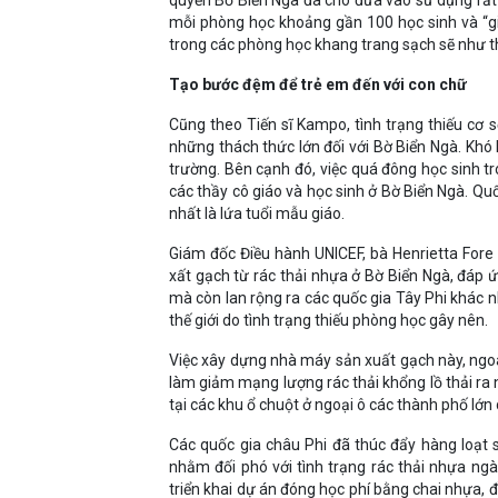
quyền Bờ Biển Ngà đã cho đưa vào sử dụng rất
mỗi phòng học khoảng gần 100 học sinh và “giờ
trong các phòng học khang trang sạch sẽ như th
Tạo bước đệm để trẻ em đến với con chữ
Cũng theo Tiến sĩ Kampo, tình trạng thiếu cơ s
những thách thức lớn đối với Bờ Biển Ngà. Khó
trường. Bên cạnh đó, việc quá đông học sinh t
các thầy cô giáo và học sinh ở Bờ Biển Ngà. Qu
nhất là lứa tuổi mẫu giáo.
Giám đốc Điều hành UNICEF, bà Henrietta Fore
xất gạch từ rác thải nhựa ở Bờ Biển Ngà, đáp 
mà còn lan rộng ra các quốc gia Tây Phi khác nh
thế giới do tình trạng thiếu phòng học gây nên.
Việc xây dựng nhà máy sản xuất gạch này, ngo
làm giảm mạng lượng rác thải khổng lồ thải ra
tại các khu ổ chuột ở ngoại ô các thành phố lớn
Các quốc gia châu Phi đã thúc đẩy hàng loạt 
nhằm đối phó với tình trạng rác thải nhựa ng
triển khai dự án đóng học phí bằng chai nhựa,