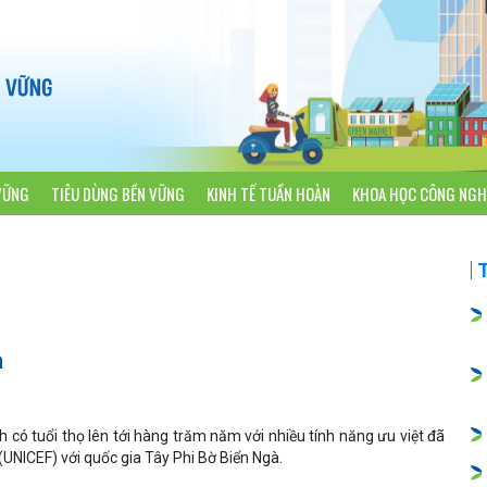
VỮNG
TIÊU DÙNG BỀN VỮNG
KINH TẾ TUẦN HOÀN
KHOA HỌC CÔNG NGH
a
 có tuổi thọ lên tới hàng trăm năm với nhiều tính năng ưu việt đã
(UNICEF) với quốc gia Tây Phi Bờ Biển Ngà.