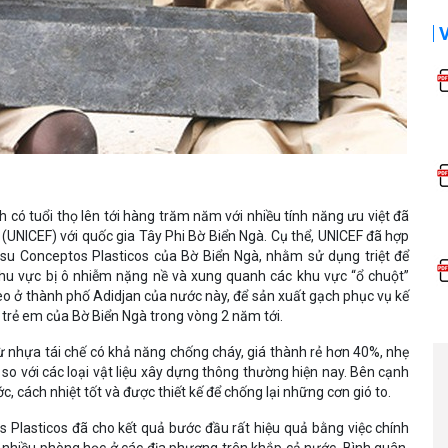
 có tuổi thọ lên tới hàng trăm năm với nhiều tính năng ưu việt đã
(UNICEF) với quốc gia Tây Phi Bờ Biển Ngà. Cụ thể, UNICEF đã hợp
o su Conceptos Plasticos của Bờ Biển Ngà, nhằm sử dụng triệt để
hu vực bị ô nhiễm nặng nề và xung quanh các khu vực “ổ chuột”
o ở thành phố Adidjan của nước này, để sản xuất gạch phục vụ kế
trẻ em của Bờ Biển Ngà trong vòng 2 năm tới.
 nhựa tái chế có khả năng chống cháy, giá thành rẻ hơn 40%, nhẹ
o với các loại vật liệu xây dựng thông thường hiện nay. Bên cạnh
, cách nhiệt tốt và được thiết kế để chống lại những cơn gió to.
 Plasticos đã cho kết quả bước đầu rất hiệu quả bằng việc chính