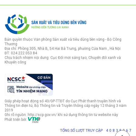
Bản quyền thuộc Văn phòng Sản xuất và tiêu dùng bền vững - Bộ Công
Thương
Địa chỉ: Phòng 305, Nhà B, 54 Hai Bà Trưng, phường Cửa Nam , Hà Nội
ĐT: 024 222 053 84
Chịu trách nhiệm nội dung: Cục Đổi mới sáng tạo, Chuyển đổi xanh và
Khuyến công
Giấy phép hoạt động số 43/GP-TTĐT do Cục Phát thanh truyền hình và
Thông tin điện tử, Bộ Thông tin và Truyền thông cấp ngày 12 tháng 3 năm
2019
Ghi rõ nguồn: http://scp.gov.vn/ khi sử dụng thông tin từ website này
Phát triển bởi:
TỔNG SỐ LƯỢT TRUY CẬP
4
0
8
3
8
0
6
7