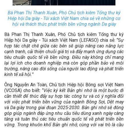
Bà Phan Thị Thanh Xuân, Phó Chủ tịch kiêm Tổng thư ký
Hiệp hội Da giày - Túi xách Việt Nam chia sẻ về những cơ
hội và thách thức phát triển bền vững ngành Da giày
Bà Phan Thị Thanh Xuân, Phó Chủ tịch kiêm Tổng thư ký
Hiệp hội Da giày - Túi xách Việt Nam (LEFASO) chia sẻ: “S
ự
hợp tác chặt chẽ giữa các bên sẽ giúp nâng cao năng lực
cạnh tranh, cải thiện chuỗi giá trị và đẩy mạnh ứng dụng các
tiêu chuẩn quốc tế về bền vững. Điều này không chỉ mang
lại lợi ích cho doanh nghiệp mà còn góp phần bảo vệ môi
trường, nâng cao đời sống của người lao động và phát triển
kinh tế xã hội.
”
Ông Nguyễn An Toàn, Chủ tịch Hiệp hội Bông sợi Việt Nam
(VCOSA) cho biết: “
Việc ký kết Bản ghi nhớ là một bước đi
cần thiết để thúc đẩy sự hợp tác công tư và có ý nghĩa đối
với việc phát triển bền vững của ngành Bông Sợi, Dệt may
và Da giày trong giai đoạn 2025-2030. Bản ghi nhớ sẽ đóng
góp giúp ngành đáp ứng nhu cầu tiêu dùng xanh ngày càng
tăng và tuân thủ các tiêu chuẩn quốc tế về phát triển bền
vững. Trong khuôn khổ Bản ghi nhớ, cùng với vai trò là cầu