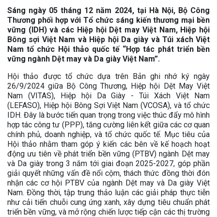
Sáng ngày 05 tháng 12 năm 2024, tại Hà Nội, Bộ Công
Thương phối hợp với Tổ chức sáng kiến thương mại bền
vững (IDH) và các Hiệp hội Dệt may Việt Nam, Hiệp hội
Bông sợi Việt Nam và Hiệp hội Da giày và Túi xách Việt
Nam tổ chức Hội thảo quốc tế “Hợp tác phát triển bền
vững ngành Dệt may và Da giày Việt Nam”.
Hội thảo được tổ chức dựa trên Bản ghi nhớ ký ngày
26/9/2024 giữa Bộ Công Thương, Hiệp hội Dệt May Việt
Nam (VITAS), Hiệp hội Da Giày - Túi Xách Việt Nam
(LEFASO), Hiệp hội Bông Sợi Việt Nam (VCOSA), và tổ chức
IDH. Đây là bước tiến quan trọng trong việc thúc đẩy mô hình
hợp tác công tư (PPP), tăng cường liên kết giữa các cơ quan
chính phủ, doanh nghiệp, và tổ chức quốc tế. Mục tiêu của
Hội thảo nhằm tham góp ý kiến các bên về kế hoạch hoạt
động ưu tiên về phát triển bền vững (PTBV) ngành Dệt may
và Da giày trong 3 năm tới giai đoạn 2025-2027, góp phần
giải quyết những vấn đề nổi cộm, thách thức đồng thời đón
nhận các cơ hội PTBV của ngành Dệt may và Da giày Việt
Nam. Đồng thời, tập trung thảo luận các giải pháp thực tiễn
như cải tiến chuỗi cung ứng xanh, xây dựng tiêu chuẩn phát
triển bền vững, và mở rộng chiến lược tiếp cận các thị trường