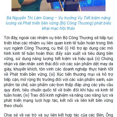
Bà Nguyễn Thị Lâm Giang – Vụ trưởng Vụ Tiết kiệm năng
lượng và Phát triển bền vững (Bộ Công Thương) phát biểu
khai mạc Hội thảo
Tới đây, ngoài các nhiệm vụ trên Bộ Công Thương sẽ tiếp tục
triển khai các nhiệm vụ liên quan kinh tế tuần hoàn trong lĩnh
vực ngành Công Thương, cụ thể: (i) Hỗ trợ áp dụng các mô
hình kinh tế tuần hoàn thúc đẩy sản xuất và tiêu dùng bền
vững, sử dụng năng lượng tiết kiệm và hiệu quả (ii) Chứng
nhận và dán nhãn sinh thái đối với các sản phẩm dệt may da
giày, khuyến khích, tôn vinh các doanh nghiệp thực hành tốt
về Phát triển bền vững; (iii) Xúc tiến thương mại và hỗ trợ
tiếp cận, mở rộng thị trường đối với các sản phẩm xanh, sản
phẩm tái chế, sản phẩm các-bon thấp đáp ứng các yêu cầu
quy định, tiêu chuẩn quốc tế về biến đổi khí hậu và kinh tế
tuần hoàn; (iv) Trao đổi kinh nghiệm và nâng cao năng lực và
phát triển mạng lưới hợp tác, kết nối và liên kết bền vững
theo chuỗi.
Chia sẻ về vai trò và sự liên kết hợp tác của các Bên, Ông