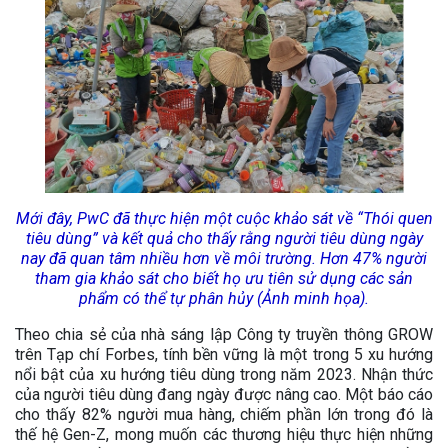
Mới đây, PwC đã thực hiện một cuộc khảo sát về “Thói quen
tiêu dùng” và kết quả cho thấy rằng người tiêu dùng ngày
nay đã quan tâm nhiều hơn về môi trường. Hơn 47% người
tham gia khảo sát cho biết họ ưu tiên sử dụng các sản
phẩm có thể tự phân hủy (Ảnh minh họa).
Theo chia sẻ của nhà sáng lập Công ty truyền thông GROW
trên Tạp chí Forbes, tính bền vững là một trong 5 xu hướng
nổi bật của xu hướng tiêu dùng trong năm 2023. Nhận thức
của người tiêu dùng đang ngày được nâng cao. Một báo cáo
cho thấy 82% người mua hàng, chiếm phần lớn trong đó là
thế hệ Gen-Z, mong muốn các thương hiệu thực hiện những