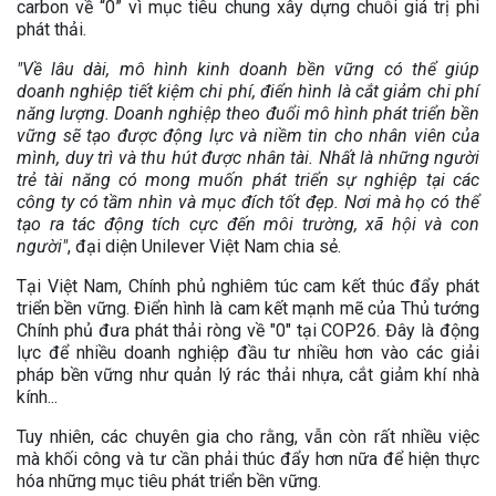
carbon về “0” vì mục tiêu chung xây dựng chuỗi giá trị phi
phát thải.
"Về lâu dài, mô hình kinh doanh bền vững có thể giúp
doanh nghiệp tiết kiệm chi phí, điển hình là cắt giảm chi phí
năng lượng. Doanh nghiệp theo đuổi mô hình phát triển bền
vững sẽ tạo được động lực và niềm tin cho nhân viên của
mình, duy trì và thu hút được nhân tài. Nhất là những người
trẻ tài năng có mong muốn phát triển sự nghiệp tại các
công ty có tầm nhìn và mục đích tốt đẹp. Nơi mà họ có thể
tạo ra tác động tích cực đến môi trường, xã hội và con
người"
, đại diện Unilever Việt Nam chia sẻ.
Tại Việt Nam, Chính phủ nghiêm túc cam kết thúc đẩy phát
triển bền vững. Điển hình là cam kết mạnh mẽ của Thủ tướng
Chính phủ đưa phát thải ròng về "0" tại COP26. Đây là động
lực để nhiều doanh nghiệp đầu tư nhiều hơn vào các giải
pháp bền vững như quản lý rác thải nhựa, cắt giảm khí nhà
kính...
Tuy nhiên, các chuyên gia cho rằng, vẫn còn rất nhiều việc
mà khối công và tư cần phải thúc đẩy hơn nữa để hiện thực
hóa những mục tiêu phát triển bền vững.