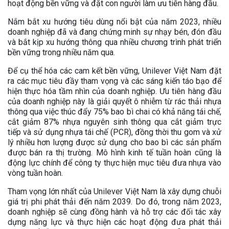
hoạt động bền vững và đặt con người làm ưu tiên hàng đầu.
Nắm bắt xu hướng tiêu dùng nổi bật của năm 2023, nhiều
doanh nghiệp đã và đang chứng minh sự nhạy bén, đón đầu
và bắt kịp xu hướng thông qua nhiều chương trình phát triển
bền vững trong nhiều năm qua.
Để cụ thể hóa các cam kết bền vững, Unilever Việt Nam đặt
ra các mục tiêu đầy tham vọng và các sáng kiến táo bạo để
hiện thực hóa tầm nhìn của doanh nghiệp. Ưu tiên hàng đầu
của doanh nghiệp này là giải quyết ô nhiễm từ rác thải nhựa
thông qua việc thúc đẩy 75% bao bì chai có khả năng tái chế,
cắt giảm 87% nhựa nguyên sinh thông qua cắt giảm trực
tiếp và sử dụng nhựa tái chế (PCR), đồng thời thu gom và xử
lý nhiều hơn lượng được sử dụng cho bao bì các sản phẩm
được bán ra thị trường. Mô hình kinh tế tuần hoàn cũng là
động lực chính để công ty thực hiện mục tiêu đưa nhựa vào
vòng tuần hoàn.
Tham vọng lớn nhất của Unilever Việt Nam là xây dựng chuỗi
giá trị phi phát thải đến năm 2039. Do đó, trong năm 2023,
doanh nghiệp sẽ cùng đồng hành và hỗ trợ các đối tác xây
dựng năng lực và thực hiện các hoạt động đưa phát thải