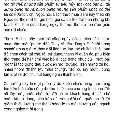
rác tái chế, những sản phẩm tự tiêu hủy, thay các bao bì, túi
đựng bằng nhựa, nilon bằng những sản phẩm khác có thể
tái chế được
”, chị Ngọc nói. Cách thức mua sắm này theo chị
Ngọc có thể mất thì giờ hơn, giá cả có thể đắt hơn nhưng khi
tạo thành thói quen hàng ngày thì mọi thứ trở lên đơn giản
hơn rất nhiều.
Thực tế cho thấy, giới trẻ cũng ngày càng thích cách thức
mua sắm mới “paste đồ”: Thay vì tiêu dùng kiểu “thời trang
nhanh” (mua giá rẻ, thay đổi liên tục, loại bỏ nhiều), nhiều bạn
đã chọn cách tái chế, tái sử dụng, thanh lý quần áo, phụ kiện
thời trang để hạn chế việc bỏ đi các trang phục cũ - một loại
rác thải tác động tiêu cực đến môi trường. Trên mạng xã hội,
nhiều nhóm "thanh lý", "mua chung", "đổi cũ lấy mới"... cũng
lần lượt ra đời, thu hút hàng nghìn thành viên...
Xu hướng này là một phần lý do khiến nhiều hãng thời trang
lớn trên toàn cầu cũng đã thực hiện các chương trình như đổi
cũ-lấy mới, hoặc nhận lại đồ cũ từ khách hàng để tái chế
hoặc tái sử dụng, giúp kéo dài vòng đời của quần áo từ đó
giảm thiểu lượng rác thải khổng lồ ra môi trường của ngành
công nghiệp thời trang.