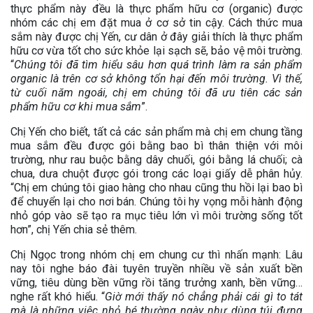
thực phẩm này đều là thực phẩm hữu cơ (organic) được
nhóm các chị em đặt mua ở cơ sở tin cậy. Cách thức mua
sắm này được chị Yến, cư dân ở đây giải thích là thực phẩm
hữu cơ vừa tốt cho sức khỏe lại sạch sẽ, bảo vệ môi trường.
“
Chúng tôi đã tìm hiểu sâu hơn quá trình làm ra sản phẩm
organic là trên cơ sở không tổn hại đến môi trường. Vì thế,
từ cuối năm ngoái, chị em chúng tôi đã ưu tiên các sản
phẩm hữu cơ khi mua sắm
”.
Chị Yến cho biết, tất cả các sản phẩm mà chị em chung tầng
mua sắm đều được gói bằng bao bì thân thiện với môi
trường, như rau buộc bằng dây chuối, gói bằng lá chuối; cà
chua, dưa chuột được gói trong các loại giấy dễ phân hủy.
“Chị em chúng tôi giao hàng cho nhau cũng thu hồi lại bao bì
để chuyển lại cho nơi bán. Chúng tôi hy vọng mỗi hành động
nhỏ góp vào sẽ tạo ra mục tiêu lớn vì môi trường sống tốt
hơn”, chị Yến chia sẻ thêm.
Chị Ngọc trong nhóm chị em chung cư thì nhấn mạnh: Lâu
nay tôi nghe báo đài tuyên truyền nhiều về sản xuất bền
vững, tiêu dùng bền vững rồi tăng trưởng xanh, bền vững…
nghe rất khó hiểu. “
Giờ mới thấy nó chẳng phải cái gì to tát
mà là những việc nhỏ bé thường ngày như dùng túi đựng