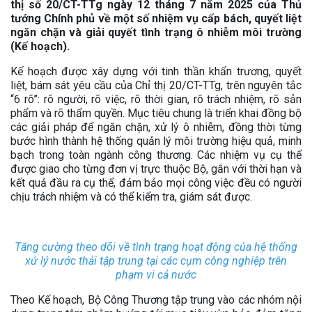
thị số 20/CT-TTg ngày 12 tháng 7 năm 2025 của Thủ
tướng Chính phủ về một số nhiệm vụ cấp bách, quyết liệt
ngăn chặn và giải quyết tình trạng ô nhiễm môi trường
(Kế hoạch).
Kế hoạch được xây dựng với tinh thần khẩn trương, quyết
liệt, bám sát yêu cầu của Chỉ thị 20/CT-TTg, trên nguyên tắc
“6 rõ”: rõ người, rõ việc, rõ thời gian, rõ trách nhiệm, rõ sản
phẩm và rõ thẩm quyền. Mục tiêu chung là triển khai đồng bộ
các giải pháp để ngăn chặn, xử lý ô nhiễm, đồng thời từng
bước hình thành hệ thống quản lý môi trường hiệu quả, minh
bạch trong toàn ngành công thương. Các nhiệm vụ cụ thể
được giao cho từng đơn vị trực thuộc Bộ, gắn với thời hạn và
kết quả đầu ra cụ thể, đảm bảo mọi công việc đều có người
chịu trách nhiệm và có thể kiểm tra, giám sát được.
Tăng cường theo dõi về tình trạng hoạt động của hệ thống
xử lý nước thải tập trung tại các cụm công nghiệp trên
phạm vi cả nước
Theo Kế hoạch, Bộ Công Thương tập trung vào các nhóm nội