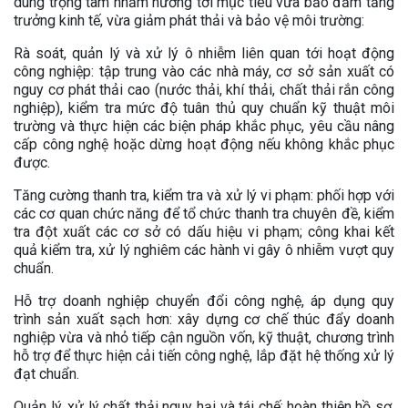
dung trọng tâm nhằm hướng tới mục tiêu vừa bảo đảm tăng
trưởng kinh tế, vừa giảm phát thải và bảo vệ môi trường:
Rà soát, quản lý và xử lý ô nhiễm liên quan tới hoạt động
công nghiệp: tập trung vào các nhà máy, cơ sở sản xuất có
nguy cơ phát thải cao (nước thải, khí thải, chất thải rắn công
nghiệp), kiểm tra mức độ tuân thủ quy chuẩn kỹ thuật môi
trường và thực hiện các biện pháp khắc phục, yêu cầu nâng
cấp công nghệ hoặc dừng hoạt động nếu không khắc phục
được.
Tăng cường thanh tra, kiểm tra và xử lý vi phạm: phối hợp với
các cơ quan chức năng để tổ chức thanh tra chuyên đề, kiểm
tra đột xuất các cơ sở có dấu hiệu vi phạm; công khai kết
quả kiểm tra, xử lý nghiêm các hành vi gây ô nhiễm vượt quy
chuẩn.
Hỗ trợ doanh nghiệp chuyển đổi công nghệ, áp dụng quy
trình sản xuất sạch hơn: xây dựng cơ chế thúc đẩy doanh
nghiệp vừa và nhỏ tiếp cận nguồn vốn, kỹ thuật, chương trình
hỗ trợ để thực hiện cải tiến công nghệ, lắp đặt hệ thống xử lý
đạt chuẩn.
Quản lý, xử lý chất thải nguy hại và tái chế: hoàn thiện hồ sơ,