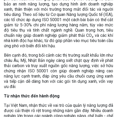
bảo an ninh năng lượng, tạo dựng hình ảnh doanh nghiệp
xanh, thân thiện với môi trường trong mắt đối tác và người
tiêu dùng. Theo số liệu từ Cơ quan Năng lượng Quốc tế (IEA),
các tổ chức áp dụng ISO 50001 một cách bài bản có thể cắt
giảm từ 5-30% chi phí năng lượng hàng năm, tùy vào mức
độ tiêu thụ và tính chất ngành nghề. Quan trọng hơn, tiêu
chuẩn này giúp doanh nghiệp giảm phát thải CO₂ và các khí
nhà kính độc hại khác, từ đó góp phần vào mục tiêu toàn cầu
ứng phó với biến đổi khí hậu.
Bên cạnh đó, trong bối cảnh các thị trường xuất khẩu lớn như
châu Âu, Mỹ, Nhật Bản ngày càng siết chặt quy định về phát
thải carbon và truy xuất nguồn gốc năng lượng, việc sở hữu
chứng nhận ISO 50001 còn giúp doanh nghiệp nâng cao
năng lực cạnh tranh, đáp ứng yêu cầu chuỗi cung ứng xanh
và tiếp cận dễ dàng hơn với các gói tín dụng xanh, vốn vay
ưu đãi.
Từ nhận thức đến hành động
Tại Việt Nam, nhận thức về vai trò của quản lý năng lượng đã
được cải thiện rõ rệt trong những năm gần đây. Nhiều doanh
nghiệp lớn trong các ngành công nghiệp nặng, chế biến - chế