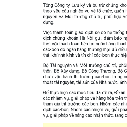
Tổng Công ty Lưu ký và bù trừ chứng khoá
theo yêu cầu nghiệp vụ về tổ chức, quản lý
nguyên và Môi trường chủ trì, phối hợp vớ
dựng.
Việc thanh toán giao dịch sẽ do hệ thống 
dịch chứng khoán Hà Nội gửi, đảm bảo ng
thời với thanh toán tiền tại ngân hàng than
các-bon do ngân hàng thương mại đủ điều 
thải khí nhà kính và tín chỉ các-bon thực hiệ
Bộ Tài nguyên và Môi trường chủ trì, phố
thôn, Bộ Xây dựng, Bộ Công Thương, Bộ Gia
chức vận hành thị trường các-bon trong n
thoát tài nguyên, tài sản của Nhà nước, ảnh
Để thực hiện các mục tiêu đã đề ra, Đề á
các nhiệm vụ, giải pháp về hàng hóa trên 
tham gia thị trường các-bon; Nhóm các nhi
dịch các-bon; Nhóm các nhiệm vụ, giải ph
vụ, giải pháp về nâng cao nhận thức, tăng 