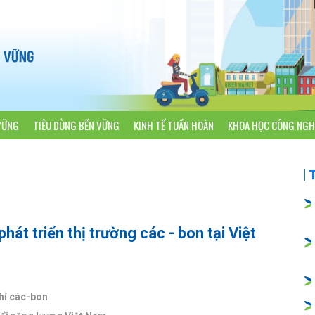
VỮNG
TIÊU DÙNG BỀN VỮNG
KINH TẾ TUẦN HOÀN
KHOA HỌC CÔNG NGH
hát triển thị trường các - bon tại Việt
chỉ các-bon