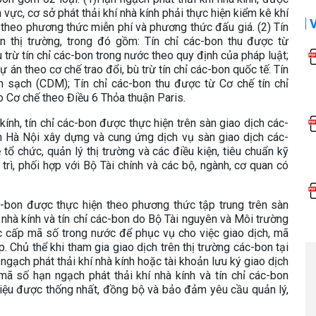
vực, cơ sở phát thải khí nhà kính phải thực hiện kiểm kê khí
theo phương thức miễn phí và phương thức đấu giá. (2) Tín
 thị trường, trong đó gồm: Tín chỉ các-bon thu được từ
ù trừ tín chỉ các-bon trong nước theo quy định của pháp luật;
dự án theo cơ chế trao đổi, bù trừ tín chỉ các-bon quốc tế: Tín
n sạch (CDM); Tín chỉ các-bon thu được từ Cơ chế tín chỉ
o Cơ chế theo Điều 6 Thỏa thuận Paris.
kính, tín chỉ các-bon được thực hiện trên sàn giao dịch các-
n Hà Nội xây dựng và cung ứng dịch vụ sàn giao dịch các-
tổ chức, quản lý thị trường và các điều kiện, tiêu chuẩn kỹ
trì, phối hợp với Bộ Tài chính và các bộ, ngành, cơ quan có
ác-bon được thực hiện theo phương thức tập trung trên sàn
 nhà kính và tín chỉ các-bon do Bộ Tài nguyên và Môi trường
c cấp mã số trong nước để phục vụ cho việc giao dịch, mã
. Chủ thể khi tham gia giao dịch trên thị trường các-bon tại
ngạch phát thải khí nhà kính hoặc tài khoản lưu ký giao dịch
mã số hạn ngạch phát thải khí nhà kính và tín chỉ các-bon
iệu được thống nhất, đồng bộ và bảo đảm yêu cầu quản lý,