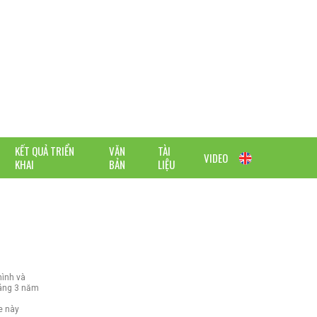
KẾT QUẢ TRIỂN
VĂN
TÀI
VIDEO
KHAI
BẢN
LIỆU
hình và
háng 3 năm
e này