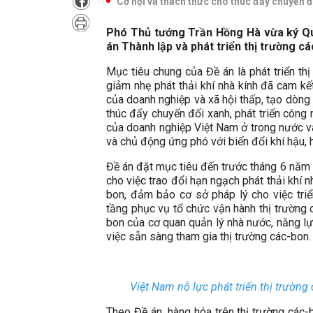
Cơ hội và thách thức cho thúc đẩy chuyển 
Phó Thủ tướng Trần Hồng Hà vừa ký Qu
án Thành lập và phát triển thị trường cá
Mục tiêu chung của Đề án là phát triển th
giảm nhẹ phát thải khí nhà kính đã ca
của doanh nghiệp và xã hội thấp, tạo dòng 
thúc đẩy chuyển đổi xanh, phát triển công
của doanh nghiệp Việt Nam ở trong nước và t
và chủ động ứng phó với biến đổi khí hậu,
Đề án đặt mục tiêu đến trước tháng 6 năm
cho việc trao đổi hạn ngạch phát thải khí nh
bon, đảm bảo cơ sở pháp lý cho việc triể
tầng phục vụ tổ chức vận hành thị trường 
bon của cơ quan quản lý nhà nước, năng lự
việc sẵn sàng tham gia thị trường các-bon.
Việt Nam nỗ lực phát triển thị trườn
Theo Đề án, hàng hóa trên thị trường các-