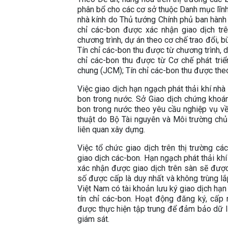
phân bổ cho các cơ sở thuộc Danh mục lĩnh 
nhà kính do Thủ tướng Chính phủ ban hành 
chỉ các-bon được xác nhận giao dịch trên
chương trình, dự án theo cơ chế trao đổi, b
Tín chỉ các-bon thu được từ chương trình, 
chỉ các-bon thu được từ Cơ chế phát triể
chung (JCM); Tín chỉ các-bon thu được the
Việc giao dịch hạn ngạch phát thải khí nhà 
bon trong nước. Sở Giao dịch chứng khoá
bon trong nước theo yêu cầu nghiệp vụ về 
thuật do Bộ Tài nguyên và Môi trường chủ 
liên quan xây dựng.
Việc tổ chức giao dịch trên thị trường c
giao dịch các-bon. Hạn ngạch phát thải khí
xác nhận được giao dịch trên sàn sẽ đượ
số được cấp là duy nhất và không trùng lắp
Việt Nam có tài khoản lưu ký giao dịch hạn 
tín chỉ các-bon. Hoạt động đăng ký, cấp 
được thực hiện tập trung để đảm bảo dữ l
giám sát.