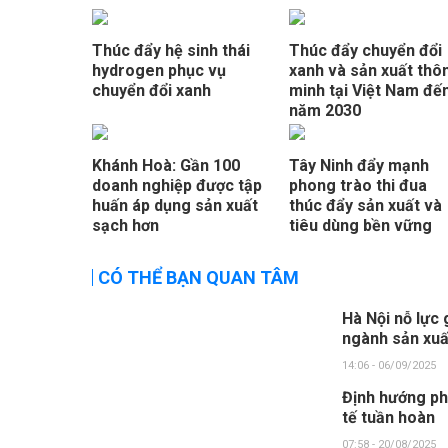
Thúc đẩy hệ sinh thái
Thúc đẩy chuyển đổi
hydrogen phục vụ
xanh và sản xuất thô
chuyển đổi xanh
minh tại Việt Nam đế
năm 2030
Khánh Hoà: Gần 100
Tây Ninh đẩy mạnh
doanh nghiệp được tập
phong trào thi đua
huấn áp dụng sản xuất
thúc đẩy sản xuất và
sạch hơn
tiêu dùng bền vững
CÓ THỂ BẠN QUAN TÂM
Hà Nội nỗ lực 
ngành sản xuấ
14:06 - 06/09/2025
Định hướng ph
tế tuần hoàn
07:58 - 20/08/2025