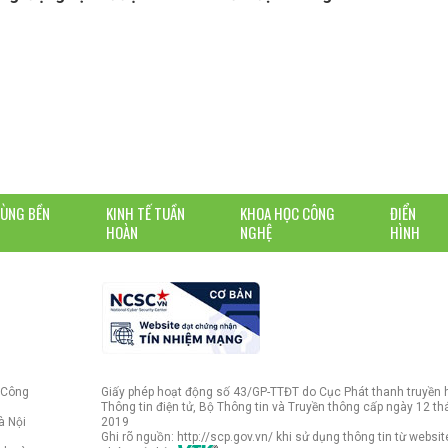
DÙNG BỀN
KINH TẾ TUẦN
KHOA HỌC CÔNG
ĐIỂN
HOÀN
NGHỆ
HÌNH
 Công
Giấy phép hoạt động số 43/GP-TTĐT do Cục Phát thanh truyền 
Thông tin điện tử, Bộ Thông tin và Truyền thông cấp ngày 12 t
à Nội
2019
Ghi rõ nguồn: http://scp.gov.vn/ khi sử dụng thông tin từ websit