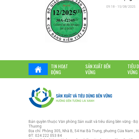
09:18 - 15/08/2025
TIN HOẠT
SẢN XUẤT BỀN
TIÊU 
ĐỘNG
VỮNG
VỮNG
Bản quyền thuộc Văn phòng Sản xuất và tiêu dùng bền vững - Bộ
Thương
Địa chỉ: Phòng 305, Nhà B, 54 Hai Bà Trưng, phường Cửa Nam , H
ĐT: 024 222 053 84