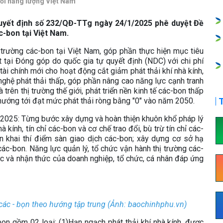
đổi năng lượng Việt Nam
yết định số 232/QĐ-TTg ngày 24/1/2025 phê duyệt Đề
c-bon tại Việt Nam.
ị trường các-bon tại Việt Nam, góp phần thực hiện mục tiêu
m kết tại Đóng góp do quốc gia tự quyết định (NDC) với chi phí
tài chính mới cho hoạt động cắt giảm phát thải khí nhà kính,
 nghệ phát thải thấp, góp phần nâng cao năng lực cạnh tranh
rên thị trường thế giới, phát triển nền kinh tế các-bon thấp
 hướng tới đạt mức phát thải ròng bằng "0" vào năm 2050.
T
 2025: Từng bước xây dựng và hoàn thiện khuôn khổ pháp lý
à kính, tín chỉ các-bon và cơ chế trao đổi, bù trừ tín chỉ các-
n khai thí điểm sàn giao dịch các-bon; xây dựng cơ sở hạ
các-bon. Năng lực quản lý, tổ chức vận hành thị trường các-
c và nhận thức của doanh nghiệp, tổ chức, cá nhân đáp ứng
g các - bọn theo hướng tập trung (Ảnh: baochinhphu.vn)
bon gồm 02 loại: (1)Hạn ngạch phát thải khí nhà kính, được