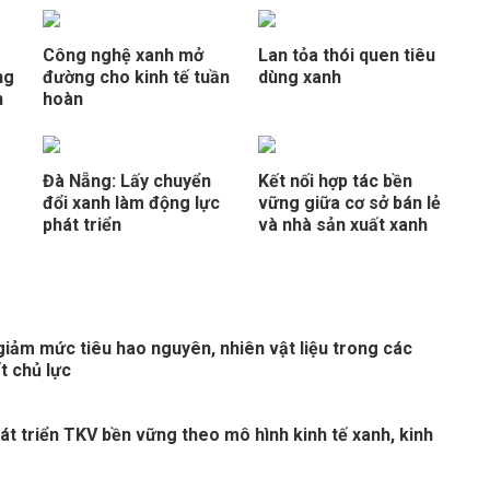
Công nghệ xanh mở
Lan tỏa thói quen tiêu
ng
đường cho kinh tế tuần
dùng xanh
n
hoàn
Đà Nẵng: Lấy chuyển
Kết nối hợp tác bền
đổi xanh làm động lực
vững giữa cơ sở bán lẻ
phát triển
và nhà sản xuất xanh
giảm mức tiêu hao nguyên, nhiên vật liệu trong các
t chủ lực
át triển TKV bền vững theo mô hình kinh tế xanh, kinh