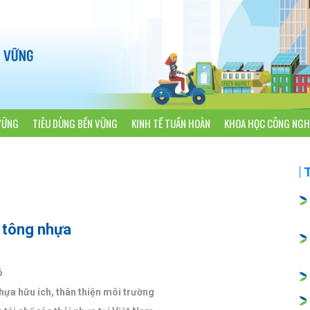
VỮNG
TIÊU DÙNG BỀN VỮNG
KINH TẾ TUẦN HOÀN
KHOA HỌC CÔNG NGH
ê tông nhựa
ô
ựa hữu ích, thân thiện môi trường