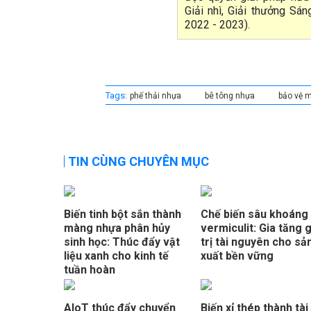
Giải nhì, Giải thưởng Sá
2022 - 2023).
Tags:
phế thải nhựa
bê tông nhựa
bảo vệ m
TIN CÙNG CHUYÊN MỤC
Biến tinh bột sắn thành
Chế biến sâu khoáng
màng nhựa phân hủy
vermiculit: Gia tăng g
sinh học: Thúc đẩy vật
trị tài nguyên cho sả
liệu xanh cho kinh tế
xuất bền vững
tuần hoàn
AIoT thúc đẩy chuyển
Biến xỉ thép thành tài