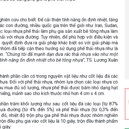
iên cứu cho biết: Để cải thiện tính năng ổn định nhiệt, tăng
c con đường, nhiều quốc gia trên thế giới như Iran, Sudan,
c loại nhựa phế thải làm phụ gia sản xuất bê tông nhựa làm
i với nhựa đường. Tuy nhiên, để phù hợp với điều kiện và
quyết định đưa ra giải pháp khác biệt so với giải pháp mà
 nhóm đã tiếp cận theo hướng sử dụng phế thải nhựa như là
ộn.
“Chúng tôi đã mạnh dạn đưa rác thải nhựa vào như một
g tính năng ổn định nhiệt cho bê tông nhựa”
, TS. Lương Xuân
hành phần cần có trong nguyên vật liệu như cốt liệu đá các
nhựa. Đối với phế thải nhựa, nhóm lựa chọn các loại nhựa có
u mua đủ số lượng, nhựa phế thải được băm nhỏ dạng hạt
iếng, mảnh sao cho kích thước nhỏ hơn 4 cm x 4 cm.
phần trăm khối lượng như sau: cốt liệu đá các loại (từ 87%
hựa đường (từ 4% đến 5%) và phế thải nhựa (từ 0,3% đến
 đó, nhiệt độ trộn phụ gia phế thải nhựa được nhóm nghiên
trộn đều phụ gia vào cốt liệu là 10 giây, trộn đều thành phẩm
 giây.