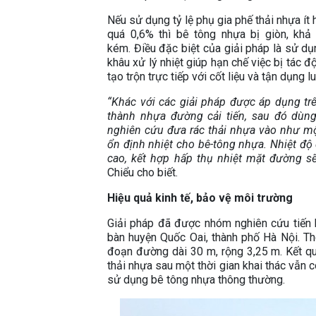
Nếu sử dụng tỷ lệ phụ gia phế thải nhựa ít
quá 0,6% thì bê tông nhựa bị giòn, kh
kém.
Điều đặc biệt của giải pháp là sử d
khâu xử lý nhiệt giúp hạn chế việc bị tác
tạo trộn trực tiếp với cốt liệu và tận dụng
“Khác với các giải pháp được áp dụng tr
thành nhựa đường cải tiến, sau đó dùn
nghiên cứu đưa rác thải nhựa vào như một
ổn định nhiệt cho bê-tông nhựa. Nhiệt độ 
cao, kết hợp hấp thụ nhiệt mặt đường s
Chiểu cho biết.
Hiệu quả kinh tế, bảo vệ môi trường
Giải pháp đã được nhóm nghiên cứu tiến 
bàn huyện Quốc Oai, thành phố Hà Nội. T
đoạn đường dài 30 m, rộng 3,25 m. Kết q
thải nhựa sau một thời gian khai thác vẫn 
sử dụng bê tông nhựa thông thường.