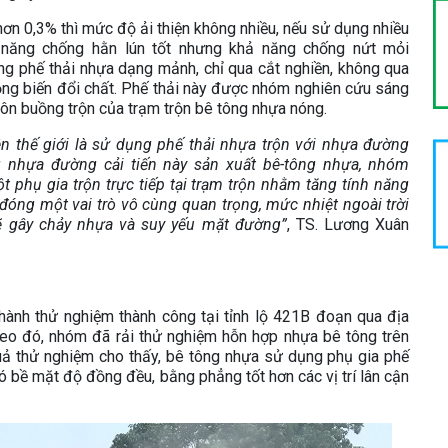
 hơn 0,3% thì mức độ ải thiện không nhiều, nếu sử dụng nhiều
ả năng chống hằn lún tốt nhưng khả năng chống nứt mỏi
ụng phế thải nhựa dạng mảnh, chỉ qua cắt nghiền, không qua
 động biến đổi chất. Phế thải này được nhóm nghiên cứu sáng
 luôn buồng trộn của trạm trộn bê tông nhựa nóng.
ên thế giới là sử dụng phế thải nhựa trộn với nhựa đường
g nhựa đường cải tiến này sản xuất bê-tông nhựa, nhóm
 phụ gia trộn trực tiếp tại trạm trộn nhằm tăng tính năng
đóng một vai trò vô cùng quan trọng, mức nhiệt ngoài trời
ẽ gây chảy nhựa và suy yếu mặt đường”
, TS. Lương Xuân
hành thử nghiệm thành công tại tỉnh lộ 421B đoạn qua địa
heo đó, nhóm đã rải thử nghiệm hỗn hợp nhựa bê tông trên
uả thử nghiệm cho thấy, bê tông nhựa sử dụng phụ gia phế
có bề mặt độ đồng đều, bằng phẳng tốt hơn các vị trí lân cận