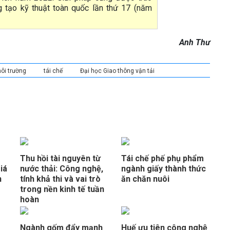
ng tạo kỹ thuật toàn quốc lần thứ 17 (năm
Anh Thư
ôi trường
tái chế
Đại học Giao thông vận tải
Thu hồi tài nguyên từ
Tái chế phế phụ phẩm
iá
nước thải: Công nghệ,
ngành giấy thành thức
n
tính khả thi và vai trò
ăn chăn nuôi
trong nền kinh tế tuần
hoàn
Ngành gốm đẩy mạnh
Huế ưu tiên công nghệ