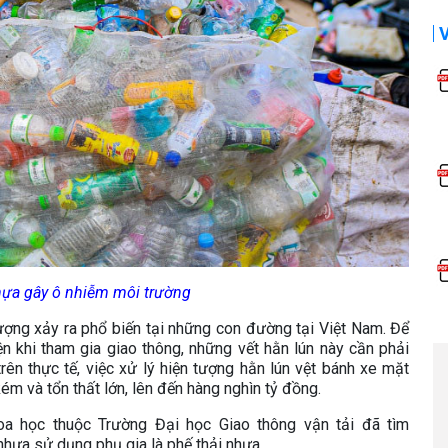
hựa gây ô nhiễm môi trường
tượng xảy ra phổ biến tại những con đường tại Việt Nam. Để
 khi tham gia giao thông, những vết hằn lún này cần phải
rên thực tế, việc xử lý hiện tượng hằn lún vệt bánh xe mặt
kém và tổn thất lớn, lên đến hàng nghìn tỷ đồng.
oa học thuộc Trường Đại học Giao thông vận tải đã tìm
hựa sử dụng phụ gia là phế thải nhựa.