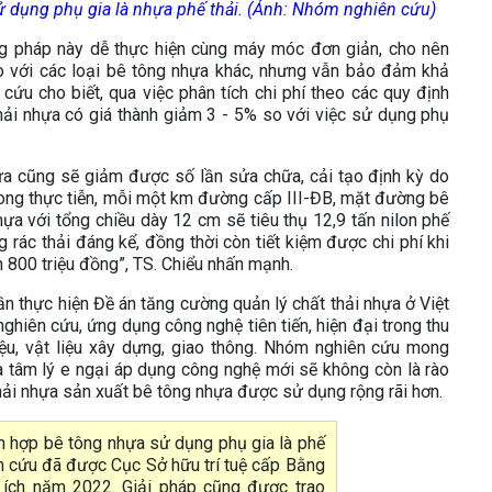
dụng phụ gia là nhựa phế thải.​
(Ảnh: Nhóm nghiên cứu)
g pháp này dễ thực hiện cùng máy móc đơn giản, cho nên
o với các loại bê tông nhựa khác, nhưng vẫn bảo đảm khả
ứu cho biết, qua việc phân tích chi phí theo các quy định
hải nhựa có giá thành giảm 3 - 5% so với việc sử dụng phụ
a cũng sẽ giảm được số lần sửa chữa, cải tạo định kỳ do
trong thực tiễn, mỗi một km đường cấp III-ĐB, mặt đường bê
ựa với tổng chiều dày 12 cm sẽ tiêu thụ 12,9 tấn nilon phế
g rác thải đáng kể, đồng thời còn tiết kiệm được chi phí khi
800 triệu đồng”, TS. Chiểu nhấn mạnh.
 thực hiện Đề án tăng cường quản lý chất thải nhựa ở Việt
ghiên cứu, ứng dụng công nghệ tiên tiến, hiện đại trong thu
liệu, vật liệu xây dựng, giao thông. Nhóm nghiên cứu mong
 và tâm lý e ngại áp dụng công nghệ mới sẽ không còn là rào
ải nhựa sản xuất bê tông nhựa được sử dụng rộng rãi hơn.
 hợp bê tông nhựa sử dụng phụ gia là phế
n cứu đã được Cục Sở hữu trí tuệ cấp Bằng
 ích năm 2022. Giải pháp cũng được trao