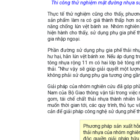
Thi công thử nghiệm mặt đường nhựa sử 
Thực tế thử nghiệm cũng cho thấy, phươn
sản phẩm làm ra có giá thành thấp hơn s
năng chống lún vệt bánh xe. Nhóm nghiên c
hiện hành cho thấy, sử dụng phụ gia phế t
gia nhập ngoại.
Phần đường sử dụng phụ gia phế thải nhự
hư hại, hằn lún vệt bánh xe. Nếu áp dụng 
tông nhựa rộng 11 m có hai lớp bê tông nh
thải. “Như vậy sẽ giúp giải quyết một lượn
không phải sử dụng phụ gia tương ứng gần 
Giải pháp của nhóm nghiên cứu đã góp phần
Nam của Bộ Giao thông vận tải trong việc n
gom, tái chế chất thải nhựa thành nhiên 
muốn thời gian tới, các quy trình, thủ tục
cản để giải pháp công nghệ sử dụng phế th
Phương pháp sản xuất hỗn
thải nhựa của nhóm nghiê
độc quyền giải pháp hữu