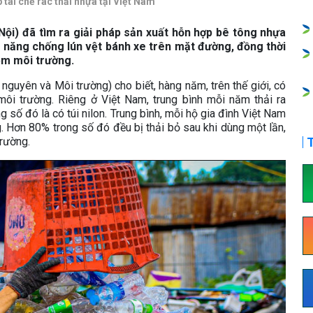
tái chế rác thải nhựa tại Việt Nam
Nội) đã tìm ra giải pháp sản xuất hỗn hợp bê tông nhựa
h năng chống lún vệt bánh xe trên mặt đường, đồng thời
ễm môi trường.
nguyên và Môi trường) cho biết, hàng năm, trên thế giới, có
a môi trường. Riêng ở Việt Nam, trung bình mỗi năm thải ra
g số đó là có túi nilon. Trung bình, mỗi hộ gia đình Việt Nam
. Hơn 80% trong số đó đều bị thải bỏ sau khi dùng một lần,
trường.
T