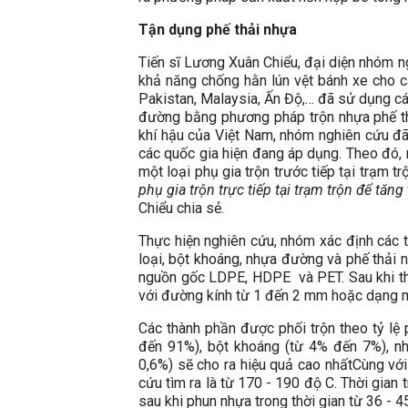
Tận dụng phế thải nhựa
Tiến sĩ Lương Xuân Chiểu, đại diện nhóm ngh
khả năng chống hằn lún vệt bánh xe cho cá
Pakistan, Malaysia, Ấn Độ,… đã sử dụng cá
đường bằng phương pháp trộn nhựa phế thả
khí hậu của Việt Nam, nhóm nghiên cứu đã 
các quốc gia hiện đang áp dụng. Theo đó,
một loại phụ gia trộn trước tiếp tại trạm tr
phụ gia trộn trực tiếp tại trạm trộn để tăn
Chiểu chia sẻ.
Thực hiện nghiên cứu, nhóm xác định các t
loại, bột khoáng, nhựa đường và phế thải 
nguồn gốc LDPE, HDPE và PET. Sau khi th
với đường kính từ 1 đến 2 mm hoặc dạng m
Các thành phần được phối trộn theo tỷ lệ 
đến 91%), bột khoáng (từ 4% đến 7%), n
0,6%) sẽ cho ra hiệu quả cao nhấtCùng với
cứu tìm ra là từ 170 - 190 độ C. Thời gian 
sau khi phun nhựa trong thời gian từ 36 - 45