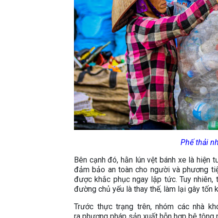
Phế thải n
Bên cạnh đó, hằn lún vệt bánh xe là hiện 
đảm bảo an toàn cho người và phương tiện
được khắc phục ngay lập tức. Tuy nhiên, t
đường chủ yếu là thay thế, làm lại gây tốn 
Trước thực trạng trên, nhóm các nhà kh
ra phương pháp sản xuất hỗn hợp bê tông n