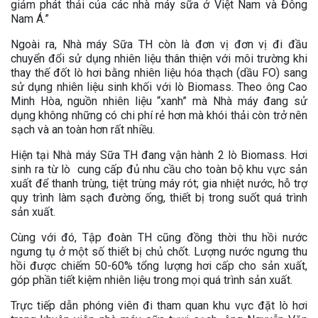
giảm phát thải của các nhà máy sữa ở Việt Nam và Đông
Nam Á.”
Ngoài ra, Nhà máy Sữa TH còn là đơn vị đơn vị đi đầu
chuyển đổi sử dụng nhiên liệu thân thiện với môi trường khi
thay thế đốt lò hơi bằng nhiên liệu hóa thạch (dầu FO) sang
sử dụng nhiên liệu sinh khối với lò Biomass. Theo ông Cao
Minh Hòa, nguồn nhiên liệu “xanh” mà Nhà máy đang sử
dụng không những có chi phí rẻ hơn mà khói thải còn trở nên
sạch và an toàn hơn rất nhiều.
Hiện tại Nhà máy Sữa TH đang vận hành 2 lò Biomass. Hơi
sinh ra từ lò cung cấp đủ nhu cầu cho toàn bộ khu vực sản
xuất để thanh trùng, tiệt trùng máy rót; gia nhiệt nước, hỗ trợ
quy trình làm sạch đường ống, thiết bị trong suốt quá trình
sản xuất.
Cùng với đó, Tập đoàn TH cũng đồng thời thu hồi nước
ngưng tụ ở một số thiết bị chủ chốt. Lượng nước ngưng thu
hồi được chiếm 50-60% tổng lượng hơi cấp cho sản xuất,
góp phần tiết kiệm nhiên liệu trong mọi quá trình sản xuất.
Trực tiếp dẫn phóng viên đi tham quan khu vực đặt lò hơi