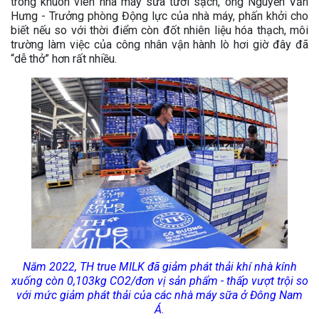
trong khuôn viên nhà máy sữa tươi sạch, ông Nguyễn Văn
Hưng - Trưởng phòng Động lực của nhà máy, phấn khởi cho
biết nếu so với thời điểm còn đốt nhiên liệu hóa thạch, môi
trường làm việc của công nhân vận hành lò hơi giờ đây đã
“dễ thở” hơn rất nhiều.
Năm 2022, TH true MILK đã giảm phát thải khí nhà kính
xuống còn 0,103kg CO2/đơn vị sản phẩm - thấp vượt trội so
với mức giảm phát thải của các nhà máy sữa ở Đông Nam
Á.