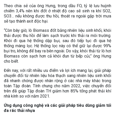
Theo chia sẻ của ông Hưng, trong dầu FO, tỷ lệ lưu huỳnh
chiếm 3,4% nên khi đốt ở nhiệt độ cao sẽ sinh ra khí SO2,
SO3... nếu không được thu hồi, thoát ra ngoài gặp trời mưa
sẽ tạo thành axit độc hại.
“Còn bây giờ, lò Biomass đốt bằng nhiên liệu sinh khối, khói
thải được thu hồi để làm sạch trước khi thải ra môi trường.
Khói đi qua hệ thống dập bụi, sau đó tiếp tục đi qua hệ
thống màng lọc. Hệ thống lọc này có thể giữ lại được 99%
bụi tro, không để bay ra bên ngoài. Do vậy, khói thải từ lò hơi
Biomass còn sạch hơn cả khói đun từ bếp củi,” ông Hưng
cho biết.
Đến nay, với rất nhiều ưu điểm và lợi ích mang lại, giải pháp
chuyển đổi từ nhiên liệu hóa thạch sang nhiên liệu sinh khối
đã nhanh chóng được nhân rộng ở các nhà máy khác trong
toàn Tập đoàn. Tính chung cho năm 2022, việc chuyển đổi
trên đã giúp Tập đoàn TH giảm hơn 85% tổng phát thải khí
nhà kính so với năm 2021.
Ứng dụng công nghệ và các giải pháp tiêu dùng giảm tối
đa rác thải nhựa