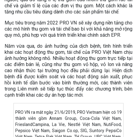
chế và giảm tỉ lệ của các đơn vị thu gom. Một cách khác là
tăng nhu cầu tiêu dùng dành cho các sản phẩm tái chế.
Mục tiêu trong năm 2022 PRO VN sẽ xây dựng nền tảng cho
các mô hình thu gom và tái chế bao bì với khả năng mở rộng
quy mô, phù hợp với quá trình triển khai chính sách EPR.
Năm vừa qua, do ảnh hưởng của dịch bệnh, tình hình triển
khai các hoạt động thu gom, tái chế của PRO Việt Nam chịu
ảnh hưởng không nhỏ. Nhiều hoạt động thu gom trực tiếp tại
các điểm bán lẻ, cũng như thu gom vỏ hộp, vỏ lon và nâng
cao nhận thức tại trường học đều phải dừng lại. Hiện dịch
bệnh đã được kiểm soát và các hoạt động sản xuất, phục
hồi kinh tế dần bước vào bình thường mới, các thành viên
trong Liên minh sẽ tiếp tục thúc đẩy các chương trình; bên
cạnh triển khai các dự án hợp tác mới.
PRO VN ra mắt ngày 21/6/2019, PRO Vietnam hiện có 19
thành viên gồm Annam Group, Coca-Cola Việt Nam,
FrieslandCampina, La Vie, Nestlé Việt Nam, NutiFood,
Pepsico Việt Nam, Saigon Co.op, SIG, Suntory PepsiCo
Việt Nam, Tetra Pak Việt Nam, TH Group, URC Việt Nam,