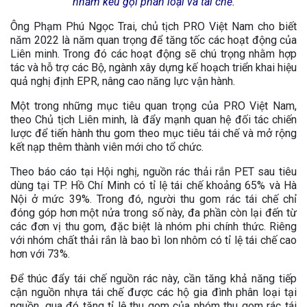
nhằm kêu gọi phân loại và tái chế.
Ông Phạm Phú Ngọc Trai, chủ tịch PRO Việt Nam cho biết
năm 2022 là năm quan trọng để tăng tốc các hoạt động của
Liên minh. Trong đó các hoạt động sẽ chú trọng nhằm hợp
tác và hỗ trợ các Bộ, ngành xây dựng kế hoạch triển khai hiệu
quả nghị định EPR, nâng cao năng lực vận hành.
Một trong những mục tiêu quan trọng của PRO Việt Nam,
theo Chủ tịch Liên minh, là đẩy mạnh quan hệ đối tác chiến
lược để tiến hành thu gom theo mục tiêu tái chế và mở rộng
kết nạp thêm thành viên mới cho tổ chức.
Theo báo cáo tại Hội nghị, nguồn rác thải rắn PET sau tiêu
dùng tại TP. Hồ Chí Minh có tỉ lệ tái chế khoảng 65% và Hà
Nội ở mức 39%. Trong đó, người thu gom rác tái chế chỉ
đóng góp hơn một nửa trong số này, đa phần còn lại đến từ
các đơn vị thu gom, đặc biệt là nhóm phi chính thức. Riêng
với nhóm chất thải rắn là bao bì lon nhôm có tỉ lệ tái chế cao
hơn với 73%.
Để thúc đẩy tái chế nguồn rác này, cần tăng khả năng tiếp
cận nguồn nhựa tái chế được các hộ gia đình phân loại tại
nguồn, qua đó tăng tỉ lệ thu gom của nhóm thu gom rác tái