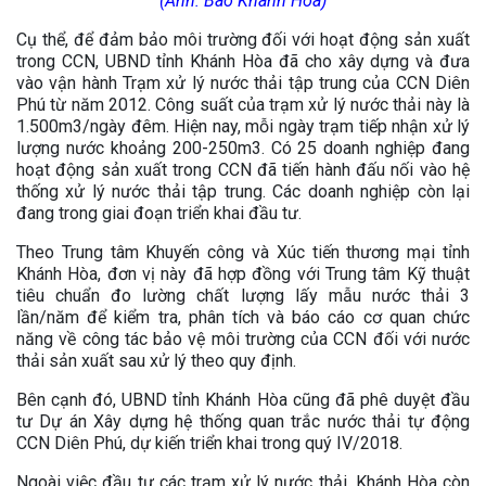
(Ảnh: Báo Khánh Hòa)
Cụ thể, để đảm bảo môi trường đối với hoạt động sản xuất
trong CCN, UBND tỉnh Khánh Hòa đã cho xây dựng và đưa
vào vận hành Trạm xử lý nước thải tập trung của CCN Diên
Phú từ năm 2012. Công suất của trạm xử lý nước thải này là
1.500m3/ngày đêm. Hiện nay, mỗi ngày trạm tiếp nhận xử lý
lượng nước khoảng 200-250m3. Có 25 doanh nghiệp đang
hoạt động sản xuất trong CCN đã tiến hành đấu nối vào hệ
thống xử lý nước thải tập trung. Các doanh nghiệp còn lại
đang trong giai đoạn triển khai đầu tư.
Theo Trung tâm Khuyến công và Xúc tiến thương mại tỉnh
Khánh Hòa, đơn vị này đã hợp đồng với Trung tâm Kỹ thuật
tiêu chuẩn đo lường chất lượng lấy mẫu nước thải 3
lần/năm để kiểm tra, phân tích và báo cáo cơ quan chức
năng về công tác bảo vệ môi trường của CCN đối với nước
thải sản xuất sau xử lý theo quy định.
Bên cạnh đó, UBND tỉnh Khánh Hòa cũng đã phê duyệt đầu
tư Dự án Xây dựng hệ thống quan trắc nước thải tự động
CCN Diên Phú, dự kiến triển khai trong quý IV/2018.
Ngoài việc đầu tư các trạm xử lý nước thải, Khánh Hòa còn