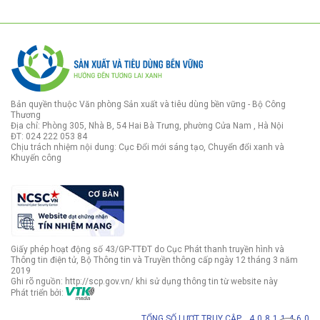
Bản quyền thuộc Văn phòng Sản xuất và tiêu dùng bền vững - Bộ Công
Thương
Địa chỉ: Phòng 305, Nhà B, 54 Hai Bà Trưng, phường Cửa Nam , Hà Nội
ĐT: 024 222 053 84
Chịu trách nhiệm nội dung: Cục Đổi mới sáng tạo, Chuyển đổi xanh và
Khuyến công
Giấy phép hoạt động số 43/GP-TTĐT do Cục Phát thanh truyền hình và
Thông tin điện tử, Bộ Thông tin và Truyền thông cấp ngày 12 tháng 3 năm
2019
Ghi rõ nguồn: http://scp.gov.vn/ khi sử dụng thông tin từ website này
Phát triển bởi:
TỔNG SỐ LƯỢT TRUY CẬP
4
0
8
1
1
4
6
0