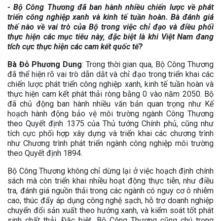
- Bộ Công Thương đã ban hành nhiều chiến lược về phát
triển công nghiệp xanh và kinh tế tuần hoàn. Bà đánh giá
thế nào về vai trò của Bộ trong việc chỉ đạo và điều phối
thực hiện các mục tiêu này, đặc biệt là khi Việt Nam đang
tích cực thực hiện các cam kết quốc tế?
Bà Đỗ Phương Dung
: Trong thời gian qua, Bộ Công Thương
đã thể hiện rõ vai trò dẫn dắt và chỉ đạo trong triển khai các
chiến lược phát triển công nghiệp xanh, kinh tế tuần hoàn và
thực hiện cam kết phát thải ròng bằng 0 vào năm 2050. Bộ
đã chủ động ban hành nhiều văn bản quan trọng như Kế
hoạch hành động bảo vệ môi trường ngành Công Thương
theo Quyết định 1375 của Thủ tướng Chính phủ, cũng như
tích cực phối hợp xây dựng và triển khai các chương trình
như Chương trình phát triển ngành công nghiệp môi trường
theo Quyết định 1894.
Bộ Công Thương không chỉ dừng lại ở việc hoạch định chính
sách mà còn triển khai nhiều hoạt động thực tiễn, như điều
tra, đánh giá nguồn thải trong các ngành có nguy cơ ô nhiễm
cao, thúc đẩy áp dụng công nghệ sạch, hỗ trợ doanh nghiệp
chuyển đổi sản xuất theo hướng xanh, và kiểm soát tốt phát
sinh chất thải. Đặc biệt, Bộ Công Thương cũng chú trọng