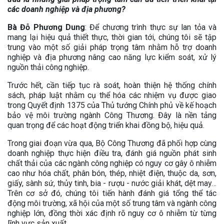
các doanh nghiệp và địa phương?
Bà Đỗ Phương Dung
: Để chương trình thực sự lan tỏa và
mang lại hiệu quả thiết thực, thời gian tới, chúng tôi sẽ tập
trung vào một số giải pháp trọng tâm nhằm hỗ trợ doanh
nghiệp và địa phương nâng cao năng lực kiểm soát, xử lý
nguồn thải công nghiệp.
Trước hết, cần tiếp tục rà soát, hoàn thiện hệ thống chính
sách, pháp luật nhằm cụ thể hóa các nhiệm vụ được giao
trong Quyết định 1375 của Thủ tướng Chính phủ về kế hoạch
bảo vệ môi trường ngành Công Thương. Đây là nền tảng
quan trọng để các hoạt động triển khai đồng bộ, hiệu quả.
Trong giai đoạn vừa qua, Bộ Công Thương đã phối hợp cùng
doanh nghiệp thực hiện điều tra, đánh giá nguồn phát sinh
chất thải của các ngành công nghiệp có nguy cơ gây ô nhiễm
cao như hóa chất, phân bón, thép, nhiệt điện, thuộc da, sơn,
giấy, sành sứ, thủy tinh, bia - rượu - nước giải khát, dệt may…
Trên cơ sở đó, chúng tôi tiến hành đánh giá tổng thể tác
động môi trường, xã hội của một số trung tâm và ngành công
nghiệp lớn, đồng thời xác định rõ nguy cơ ô nhiễm từ từng
lĩnh vực sản xuất.