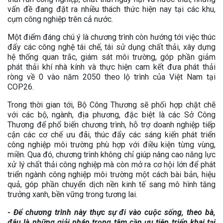
vấn đề đang đặt ra nhiều thách thức hiện nay tại các khu,
cụm công nghiệp trên cả nước.
Một điểm đáng chú ý là chương trình còn hướng tới việc thúc
đẩy các công nghệ tái chế, tái sử dụng chất thải, xây dựng
hệ thống quan trắc, giám sát môi trường, góp phần giảm
phát thải khí nhà kính và thực hiện cam kết đưa phát thải
ròng về 0 vào năm 2050 theo lộ trình của Việt Nam tại
COP26.
Trong thời gian tới, Bộ Công Thương sẽ phối hợp chặt chẽ
với các bộ, ngành, địa phương, đặc biệt là các Sở Công
Thương để phổ biến chương trình, hỗ trợ doanh nghiệp tiếp
cận các cơ chế ưu đãi, thúc đẩy các sáng kiến phát triển
công nghiệp môi trường phù hợp với điều kiện từng vùng,
miền. Qua đó, chương trình không chỉ giúp nâng cao năng lực
xử lý chất thải công nghiệp mà còn mở ra cơ hội lớn để phát
triển ngành công nghiệp môi trường một cách bài bản, hiệu
quả, góp phần chuyển dịch nền kinh tế sang mô hình tăng
trưởng xanh, bền vững trong tương lai.
- Để chương trình này thực sự đi vào cuộc sống, theo bà,
đâu là những giải pháp trọng tâm cần ưu tiên triển khai tại