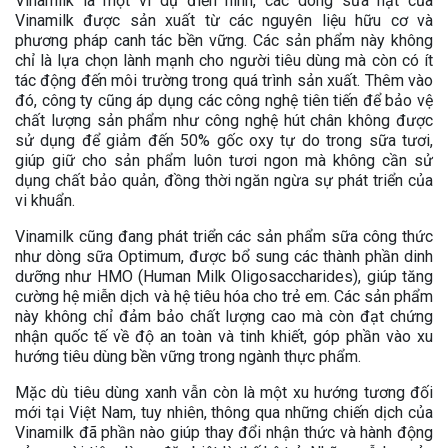
Vinamilk là một ví dụ điển hình, các dòng sữa hạt của
Vinamilk được sản xuất từ các nguyên liệu hữu cơ và
phương pháp canh tác bền vững. Các sản phẩm này không
chỉ là lựa chọn lành mạnh cho người tiêu dùng mà còn có ít
tác động đến môi trường trong quá trình sản xuất. Thêm vào
đó, công ty cũng áp dụng các công nghệ tiên tiến để bảo vệ
chất lượng sản phẩm như công nghệ hút chân không được
sử dụng để giảm đến 50% gốc oxy tự do trong sữa tươi,
giúp giữ cho sản phẩm luôn tươi ngon mà không cần sử
dụng chất bảo quản, đồng thời ngăn ngừa sự phát triển của
vi khuẩn.
Vinamilk cũng đang phát triển các sản phẩm sữa công thức
như dòng sữa Optimum, được bổ sung các thành phần dinh
dưỡng như HMO (Human Milk Oligosaccharides), giúp tăng
cường hệ miễn dịch và hệ tiêu hóa cho trẻ em. Các sản phẩm
này không chỉ đảm bảo chất lượng cao mà còn đạt chứng
nhận quốc tế về độ an toàn và tinh khiết, góp phần vào xu
hướng tiêu dùng bền vững trong ngành thực phẩm.
Mặc dù tiêu dùng xanh vẫn còn là một xu hướng tương đối
mới tại Việt Nam, tuy nhiên, thông qua những chiến dịch của
Vinamilk đã phần nào giúp thay đổi nhận thức và hành động