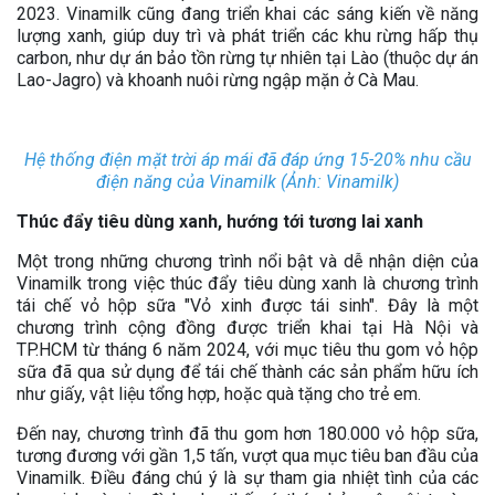
2023. Vinamilk cũng đang triển khai các sáng kiến về năng
lượng xanh, giúp duy trì và phát triển các khu rừng hấp thụ
carbon, như dự án bảo tồn rừng tự nhiên tại Lào (thuộc dự án
Lao-Jagro) và khoanh nuôi rừng ngập mặn ở Cà Mau.
Hệ thống điện mặt trời áp mái đã đáp ứng 15-20% nhu cầu
điện năng của Vinamilk (Ảnh: Vinamilk)
Thúc đẩy tiêu dùng xanh, hướng tới tương lai xanh
Một trong những chương trình nổi bật và dễ nhận diện của
Vinamilk trong việc thúc đẩy tiêu dùng xanh là chương trình
tái chế vỏ hộp sữa "Vỏ xinh được tái sinh". Đây là một
chương trình cộng đồng được triển khai tại Hà Nội và
TP.HCM từ tháng 6 năm 2024, với mục tiêu thu gom vỏ hộp
sữa đã qua sử dụng để tái chế thành các sản phẩm hữu ích
như giấy, vật liệu tổng hợp, hoặc quà tặng cho trẻ em.
Đến nay, chương trình đã thu gom hơn 180.000 vỏ hộp sữa,
tương đương với gần 1,5 tấn, vượt qua mục tiêu ban đầu của
Vinamilk. Điều đáng chú ý là sự tham gia nhiệt tình của các