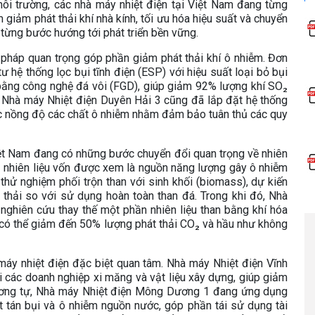
ôi trường, các nhà máy nhiệt điện tại Việt Nam đang từng
giảm phát thải khí nhà kính, tối ưu hóa hiệu suất và chuyển
 từng bước hướng tới phát triển bền vững.
i pháp quan trọng góp phần giảm phát thải khí ô nhiễm. Đơn
ư hệ thống lọc bụi tĩnh điện (ESP) với hiệu suất loại bỏ bụi
bằng công nghệ đá vôi (FGD), giúp giảm 92% lượng khí SO₂
; Nhà máy Nhiệt điện Duyên Hải 3 cũng đã lắp đặt hệ thống
 tục nồng độ các chất ô nhiễm nhằm đảm bảo tuân thủ các quy
Việt Nam đang có những bước chuyển đổi quan trọng về nhiên
- nhiên liệu vốn được xem là nguồn năng lượng gây ô nhiễm
thử nghiệm phối trộn than với sinh khối (biomass), dự kiến
 thải so với sử dụng hoàn toàn than đá. Trong khi đó, Nhà
nghiên cứu thay thế một phần nhiên liệu than bằng khí hóa
có thể giảm đến 50% lượng phát thải CO₂ và hầu như không
áy nhiệt điện đặc biệt quan tâm. Nhà máy Nhiệt điện Vĩnh
ới các doanh nghiệp xi măng và vật liệu xây dựng, giúp giảm
 Tương tự, Nhà máy Nhiệt điện Mông Dương 1 đang ứng dụng
t tán bụi và ô nhiễm nguồn nước, góp phần tái sử dụng tài