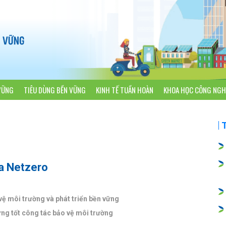
VỮNG
TIÊU DÙNG BỀN VỮNG
KINH TẾ TUẦN HOÀN
KHOA HỌC CÔNG NGH
ua Netzero
vệ môi trường và phát triển bền vững
vững tốt công tác bảo vệ môi trường