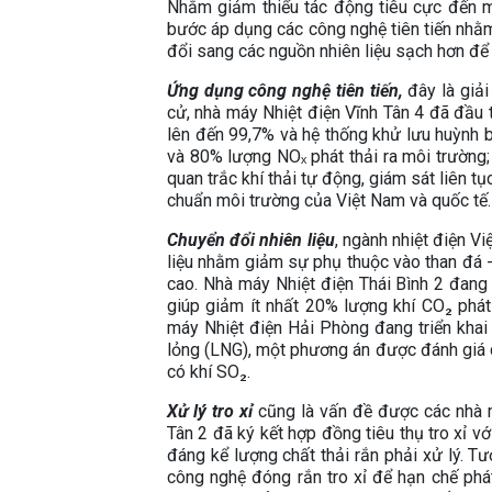
Nhằm giảm thiểu tác động tiêu cực đến m
bước áp dụng các công nghệ tiên tiến nhằm 
đổi sang các nguồn nhiên liệu sạch hơn để
Ứng dụng công nghệ tiên tiến,
đây là giả
cử, nhà máy Nhiệt điện Vĩnh Tân 4 đã đầu t
lên đến 99,7% và hệ thống khử lưu huỳnh 
và 80% lượng NOₓ phát thải ra môi trường
quan trắc khí thải tự động, giám sát liên
chuẩn môi trường của Việt Nam và quốc tế.
Chuyển đổi nhiên liệu
, ngành nhiệt điện 
liệu nhằm giảm sự phụ thuộc vào than đá 
cao. Nhà máy Nhiệt điện Thái Bình 2 đang 
giúp giảm ít nhất 20% lượng khí CO₂ phát
máy Nhiệt điện Hải Phòng đang triển khai 
lỏng (LNG), một phương án được đánh giá 
có khí SO₂.
Xử lý tro xỉ
cũng là vấn đề được các nhà m
Tân 2 đã ký kết hợp đồng tiêu thụ tro xỉ v
đáng kể lượng chất thải rắn phải xử lý.
công nghệ đóng rắn tro xỉ để hạn chế phá