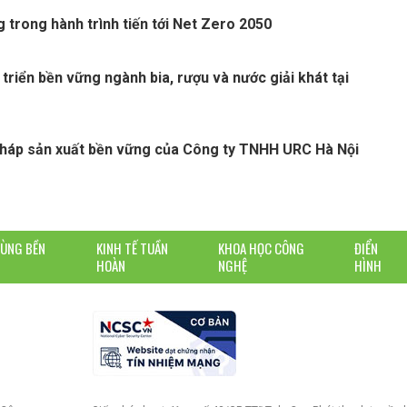
 trong hành trình tiến tới Net Zero 2050
 triển bền vững ngành bia, rượu và nước giải khát tại
pháp sản xuất bền vững của Công ty TNHH URC Hà Nội
DÙNG BỀN
KINH TẾ TUẦN
KHOA HỌC CÔNG
ĐIỂN
HOÀN
NGHỆ
HÌNH