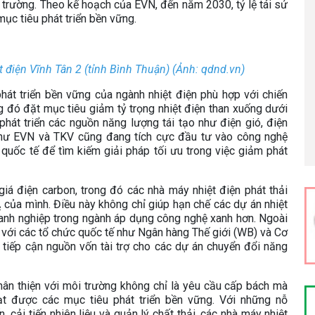
trường. Theo kế hoạch của EVN, đến năm 2030, tỷ lệ tái sử
mục tiêu phát triển bền vững.
t điện Vĩnh Tân 2 (tỉnh Bình Thuận) (Ảnh: qdnd.vn)
phát triển bền vững của ngành nhiệt điện phù hợp với chiến
g đó đặt mục tiêu giảm tỷ trọng nhiệt điện than xuống dưới
át triển các nguồn năng lượng tái tạo như điện gió, điện
 như EVN và TKV cũng đang tích cực đầu tư vào công nghệ
quốc tế để tìm kiếm giải pháp tối ưu trong việc giảm phát
iá điện carbon, trong đó các nhà máy nhiệt điện phát thải
₂ của mình. Điều này không chỉ giúp hạn chế các dự án nhiệt
anh nghiệp trong ngành áp dụng công nghệ xanh hơn. Ngoài
với các tổ chức quốc tế như Ngân hàng Thế giới (WB) và Cơ
tiếp cận nguồn vốn tài trợ cho các dự án chuyển đổi năng
hân thiện với môi trường không chỉ là yêu cầu cấp bách mà
t được các mục tiêu phát triển bền vững. Với những nỗ
, cải tiến nhiên liệu và quản lý chất thải, các nhà máy nhiệt