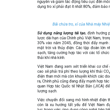
nguyên và giảm tác động tiêu cực đến môi 
dụng tro xỉ phải đạt ít nhất 80%, đảm bảo 
Bãi chứa tro, xỉ của Nhà máy Nhiệ
Sử dụng năng lượng tái tạo
, định hướng 
lược dài hạn của Chính phủ Việt Nam, tron
30% vào năm 2045, đồng thời đẩy mạnh ph
mặt trời và thủy điện. Các tập đoàn lớn
sạch, tăng cường hợp tác với các tổ chức 
thải khí nhà kính.
Việt Nam đang xem xét triển khai cơ chế g
cao sẽ phải trả phí theo lượng khí thải CO
điện than mới mà còn khuyến khích các do
ra, Chính phủ cũng đang đẩy mạnh hợp tác 
quan Hợp tác Quốc tế Nhật Bản (JICA) để 
lượng sạch.
Việc chuyển đổi sang mô hình nhiệt điện t
còn là xu hướng tất yếu để Việt Nam đạ
lực trong việc ứng dụng công nghệ tiên tiến