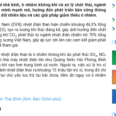
 nhà kính, ô nhiễm không khí và xử lý chất thải, ngành
 mình mạnh mẽ, hướng đến phát triển bền vững thông
đổi nhiên liệu và các giải pháp giảm thiểu ô nhiễm.
 Nam (EVN), nhiệt điện than hiện chiếm khoảng 46,3% tổng
2), tạo ra lượng khí thải đáng kể, gây ảnh hưởng đến chất
g khí CO₂ phát thải từ ngành nhiệt điện chiếm tới 70% tổng
ng lượng Việt Nam, gây áp lực lớn lên các cam kết giảm phát
T
ã tham gia.
hiệt điện than là ô nhiễm không khí do phát thải SO₂, NOₓ
 nhà máy nhiệt điện lớn như Quảng Ninh, Hải Phòng, Bình
í cao hơn trung bình cả nước. Ngoài ra, việc xử lý tro xỉ
h nhiệt điện thải ra khoảng 15 triệu tấn tro xỉ, trong đó chỉ
ại chủ yếu lưu trữ tại bãi chứa, tiềm ẩn nguy cơ ô nhiễm
ện Thái Bình (Ảnh: Báo Chính phủ)
g