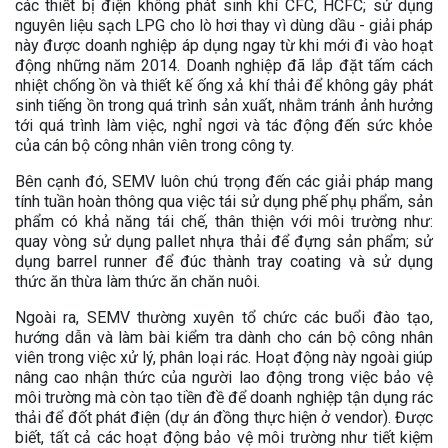
các thiết bị điện không phát sinh khí CFC, HCFC; sử dụng
nguyên liệu sạch LPG cho lò hơi thay vì dùng dầu - giải pháp
này được doanh nghiệp áp dụng ngay từ khi mới đi vào hoạt
động những năm 2014. Doanh nghiệp đã lắp đặt tấm cách
nhiệt chống ồn và thiết kế ống xả khí thải để không gây phát
sinh tiếng ồn trong quá trình sản xuất, nhằm tránh ảnh hưởng
tới quá trình làm việc, nghỉ ngơi và tác động đến sức khỏe
của cán bộ công nhân viên trong công ty.
Bên cạnh đó, SEMV luôn chú trọng đến các giải pháp mang
tính tuần hoàn thông qua việc tái sử dụng phế phụ phẩm, sản
phẩm có khả năng tái chế, thân thiện với môi trường như:
quay vòng sử dụng pallet nhựa thải để đựng sản phẩm; sử
dụng barrel runner để đúc thành tray coating và sử dụng
thức ăn thừa làm thức ăn chăn nuôi.
Ngoài ra, SEMV thường xuyên tổ chức các buổi đào tạo,
hướng dẫn và làm bài kiểm tra dành cho cán bộ công nhân
viên trong việc xử lý, phân loại rác. Hoạt động này ngoài giúp
nâng cao nhận thức của người lao động trong việc bảo vệ
môi trường mà còn tạo tiền đề để doanh nghiệp tận dụng rác
thải để đốt phát điện (dự án đồng thực hiện ở vendor). Được
biết, tất cả các hoạt động bảo vệ môi trường như tiết kiệm