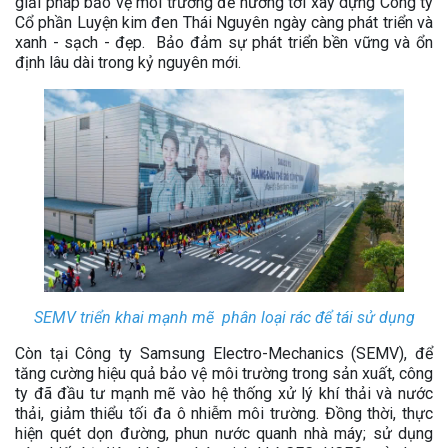
giải pháp bảo vệ môi trường để hướng tới xây dựng Công ty
Cổ phần Luyện kim đen Thái Nguyên ngày càng phát triển và
xanh - sạch - đẹp. Bảo đảm sự phát triển bền vững và ổn
định lâu dài trong kỷ nguyên mới.
SEMV triển khai mạnh mẽ phân loại rác để tái sử dụng
Còn tại Công ty Samsung Electro-Mechanics (SEMV), để
tăng cường hiệu quả bảo vệ môi trường trong sản xuất, công
ty đã đầu tư mạnh mẽ vào hệ thống xử lý khí thải và nước
thải, giảm thiểu tối đa ô nhiễm môi trường. Đồng thời, thực
hiện quét dọn đường, phun nước quanh nhà máy; sử dụng