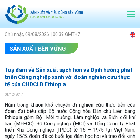
Chủ nhật, 09/08/2026 | 00:39 GMT+7
SẢN XUẤT BỀN VỮNG
Toạ đàm về Sản xuất sạch hơn và Định hướng phát
triển Công nghiệp xanh với đoàn nghiên cứu thực
tế của CHDCLB Ethiopia
01/12/2017
Nằm trong khuôn khổ chuyến đi nghiên cứu thực tiễn của
đoàn đại biểu cấp Bộ nước Cộng hòa Dân chủ Liên bang
Ethiopia gồm Bộ Môi trường, Lâm nghiệp và Biến đổi khí
hậu (MEFCC), Bộ Công nghiệp (MOI) và Tổng Công ty Phát
triển Khu Công nghiệp (IPDC) từ 15 – 19/5 tại Việt Nam,
ngày 15/5, đoàn đã có buổi tọa đàm học hỏi và trao đổi kinh