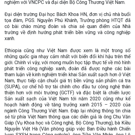
nghiệm với VNCPC và đại diện Bộ Công Thương Việt Nam.
Đại diện trường Đại học Bách Khoa HN, đơn vị chủ nhà buổi
tọa đàm, PGS. Nguyễn Phú Khánh, Trưởng phòng HTQT đã
có bài chào mừng đoàn và chia sẻ quan điểm của Nhà
trường về định hướng phát triển bền vững và công nghiệp
xanh.
Ethiopia cũng như Việt Nam được xem là một trong số
những quốc gia nhạy cảm nhất với biến đổi khí hậu trên thế
giới. Chính vì vậy, với mong muốn học tập thực tế về mô hình
phát triển công nghiệp xanh, đoàn đã được nghe các bài
tham luận về kinh nghiệm triển khai Sản xuất sạch hơn ở Việt
Nam, thực tiếp cận chuỗi giá trị bền vững sản phẩm cá tra
(SUPA), cơ chế hỗ trợ tài chính cho đầu tư công nghệ thân
thiện hơn với môi trường (GCTF) và đặc biệt là chiến lược
Sản xuất sạch của Việt Nam tới năm 2020 cũng như kế
hoạch hành động về tăng trưởng xanh 2015 – 2020 của
ngành Công Thương Việt Nam. Đáp lại những thông tin chia
sẻ từ phía Việt Nam thông qua các diễn giả là ông Chu Văn
Giáp (Vụ Khoa học và Công nghệ, Bộ Công Thương), bà Kiều
Nguyễn Việt Hà (Văn phòng giúp việc Ban Điều hành Chiến
lược SXSH trong Công nghiệp), ông Trần Văn Nhân, ông Lê