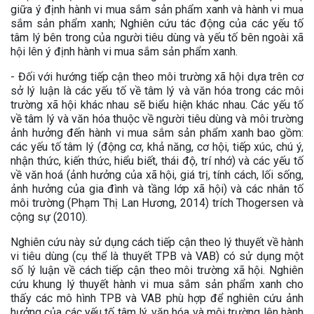
giữa ý định hành vi mua sắm sản phẩm xanh và hành vi mua
sắm sản phẩm xanh; Nghiên cứu tác động của các yếu tố
tâm lý bên trong của người tiêu dùng và yếu tố bên ngoài xã
hội lên ý định hành vi mua sắm sản phẩm xanh.
- Đối với hướng tiếp cận theo môi trường xã hội dựa trên cơ
sở lý luận là các yếu tố về tâm lý và văn hóa trong các môi
trường xã hội khác nhau sẽ biểu hiện khác nhau. Các yếu tố
về tâm lý và văn hóa thuộc về người tiêu dùng và môi trường
ảnh hưởng đến hành vi mua sắm sản phẩm xanh bao gồm:
các yếu tố tâm lý (động cơ, khả năng, cơ hội, tiếp xúc, chú ý,
nhận thức, kiến thức, hiểu biết, thái độ, trí nhớ) và các yếu tố
về văn hoá (ảnh hưởng của xã hội, giá trị, tính cách, lối sống,
ảnh hưởng của gia đình và tầng lớp xã hội) và các nhân tố
môi trường (Phạm Thị Lan Hương, 2014) trích Thogersen và
cộng sự (2010).
Nghiên cứu này sử dụng cách tiếp cận theo lý thuyết về hành
vi tiêu dùng (cụ thể là thuyết TPB và VAB) có sử dụng một
số lý luận về cách tiếp cận theo môi trường xã hội. Nghiên
cứu khung lý thuyết hành vi mua sắm sản phẩm xanh cho
thấy các mô hình TPB và VAB phù hợp để nghiên cứu ảnh
hưởng của các yếu tố tâm lý, văn hóa và môi trường lên hành