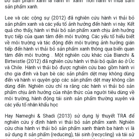
bỏ sản phẩm xanh là hành vi “xanh” hơn hành vi mua sắm
sản phẩm xanh.
Lee và các cộng sự (2012) đã nghiên cứu hành vi thải bỏ
sản phẩm xanh và các yếu tố ảnh hưởng đến hành vi này. Kết
quả cho thấy, hành vi thải bỏ sản phẩm xanh chịu ảnh hưởng
trực tiếp của quan tâm đến môi trường. Các yếu tố hiểu biết
về môi trường và tác động đến môi trường ảnh hưởng gián
tiếp đến hành vi thải bỏ sản phẩm xanh thông qua biến quan
tâm đến môi trường . Một nghiên cứu khác của Bianchi &
Birtwistle (2012) đã nghiên cứu hành vi thải bỏ quần áo ở Úc
và Chile. Hành vi thải bỏ được nghiên cứu bao gồm hành vi
cho gia đình và bạn bè các sản phẩm dệt may không dùng
đến và hành vi quyên góp các sản phẩm dệt may không cần
dùng đến. Nghiên cứu chỉ ra rằng các hành vi thải bỏ sản
phẩm chịu ảnh hưởng của nhận thức của người tiêu dùng về
môi trường, hành động tái sinh sản phẩm thường xuyên và
các yếu tố nhân khẩu học
Hay Nameghi & Shadi (2013) sử dụng lý thuyết TRA để
nghiên cứu ý định hành vi thải bỏ sản phẩm xanh. Nghiên
cứu chia hành vi thải bỏ sản phẩm xanh thành ba hành vi là
sử dụng ít sản phẩm (reducing), tái sinh (recycling) và tái sử