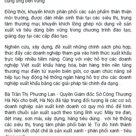
cung ứng bền vững.
Đồng thời, khuyến khích phân phối các sản phẩm thân thiện
môi trường, được dán nhãn sinh thái tại các siêu thị, trung
tâm thương mại; khuyến khích lồng ghép nội dung về sản
xuất và tiêu dùng bền vững trong chương trình đào tạo,
giảng dạy tại các cấp đào tạo.
Nghiên cứu, xây dựng, đề xuất những chính sách phù hợp,
thúc đẩy các doanh nghiệp tham gia vào hình thức xuất khẩu
trực tiếp nhiều tiềm năng. Cùng với việc hỗ trợ các doanh
nghiệp Việt xuất khẩu hàng hóa, bán hàng trên nền tảng
thương mại điện tử xuyên biên giới, cơ quan chức năng sẽ
tiếp tục huy động hệ thống ngân hàng hỗ trợ cho các doanh
nghiệp xuất khẩu bằng các giải pháp tài chính đa dạng...
Bà Trần Thị Phương Lan - Quyền Giám đốc Sở Công Thương
Hà Nội cho biết, Hà Nội đã tập trung đối tượng là các cơ sở,
doanh nghiệp sản xuất kinh doanh có quy mô nhỏ để hình
thành chuỗi sản xuất sạch theo từng lĩnh vực: Mây tre đan,
dệt may, sơn mài, xây dựng, hàng tiêu dùng… với hệ thống
các siêu thị, trung tâm phân phối bán lẻ. Từ đó hình thành
mối liên kết chặt chẽ là sản xuất xanh - phân phối xanh - tiêu