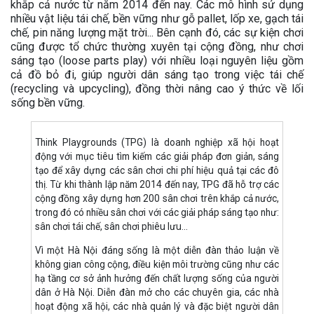
khắp cả nước từ năm 2014 đến nay. Các mô hình sử dụng
nhiều vật liệu tái chế, bền vững như gỗ pallet, lốp xe, gạch tái
chế, pin năng lượng mặt trời... Bên cạnh đó, các sự kiện chơi
cũng được tổ chức thường xuyên tại cộng đồng, như chơi
sáng tạo (loose parts play) với nhiều loại nguyên liệu gồm
cả đồ bỏ đi, giúp người dân sáng tạo trong việc tái chế
(recycling và upcycling), đồng thời nâng cao ý thức về lối
sống bền vững.
Think Playgrounds (TPG) là doanh nghiệp xã hội hoạt
động với mục tiêu tìm kiếm các giải pháp đơn giản, sáng
tạo để xây dựng các sân chơi chi phí hiệu quả tại các đô
thị. Từ khi thành lập năm 2014 đến nay, TPG đã hỗ trợ các
cộng đồng xây dựng hơn 200 sân chơi trên khắp cả nước,
trong đó có nhiều sân chơi với các giải pháp sáng tạo như:
sân chơi tái chế, sân chơi phiêu lưu…
Vì một Hà Nội đáng sống là một diễn đàn thảo luận về
không gian công cộng, điều kiện môi trường cũng như các
hạ tầng cơ sở ảnh hưởng đến chất lượng sống của người
dân ở Hà Nội. Diễn đàn mở cho các chuyên gia, các nhà
hoạt động xã hội, các nhà quản lý và đặc biệt người dân