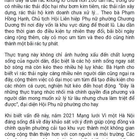
năm đây là bãi rác khổng lồ chứa hơn 200 tấn rác, trong đó
có nhiều rác thải độc hại như bơm kim tiêm, rác thải rắn xây
dựng, rác thải hộ kinh doanh chưa xử lý…. Theo bà Phạm
Hồng Hạnh, Chủ tịch Hội Liên hiệp Phụ nữ phường Chương
Dương thì nơi đây vốn là khu vực dùng để thoát lũ. Lâu dần
theo thời gian do điều kiện tự nhiên thay đổi, bãi bồi ngày
càng rộng thêm, cây cỏ mọc um tùm và theo đó cũng hình
thành một bãi rác tự phát.
Thực trạng này không chỉ ảnh hưởng xấu đến chất lượng
sống của người dân, đặc biệt là các hộ sinh sống ngay sát
bờ sông mà còn kéo theo nhiều hệ lụy khác. Bà Hạnh cho
biết vì rác thải ngày càng nhiều nên người dân cũng ngại ra
đây, cộng thêm việc cỏ dại mọc um tùm đã tạo điều kiện cho
các nhóm cá cược, nghiện hút kéo đến hoạt động. “Đây là
những thực trạng nhức nhối mà chính quyền địa phương và
người dân mong muốn xử lý từ lâu nhưng chưa làm triệt để
được”, đại diện Hội Phụ nữ phường cho hay.
Khi biết vấn đề này, năm 2021 Mạng lưới Vì một Hà Nội
đáng sống đã về đây khảo sát với ý định giúp cộng đồng và
chính quyền phường cải tạo khu vực thành một không gian
công cộng thân thiện hơn với con người và môi trường. Các