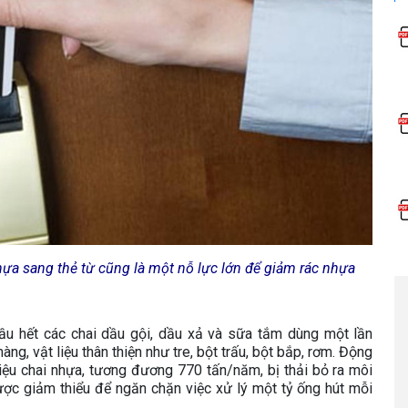
ựa sang thẻ từ cũng là một nỗ lực lớn để giảm rác nhựa
hầu hết các chai dầu gội, dầu xả và sữa tắm dùng một lần
g, vật liệu thân thiện như tre, bột trấu, bột bắp, rơm. Động
iệu chai nhựa, tương đương 770 tấn/năm, bị thải bỏ ra môi
ược giảm thiểu để ngăn chặn việc xử lý một tỷ ống hút mỗi