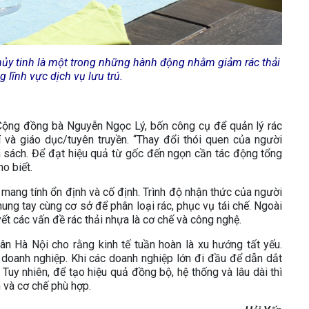
hủy tinh là một trong những hành động nhằm giảm rác thải
g lĩnh vực dịch vụ lưu trú.
ộng đồng bà Nguyễn Ngọc Lý, bốn công cụ để quản lý rác
hí và giáo dục/tuyên truyền. “Thay đổi thói quen của người
h sách. Để đạt hiệu quả từ gốc đến ngọn cần tác động tổng
ho biết.
g mang tính ổn định và cố định. Trình độ nhận thức của người
ung tay cùng cơ sở để phân loại rác, phục vụ tái chế. Ngoài
uyết các vấn đề rác thải nhựa là cơ chế và công nghệ.
n Hà Nội cho rằng kinh tế tuần hoàn là xu hướng tất yếu.
 doanh nghiệp. Khi các doanh nghiệp lớn đi đầu để dẫn dắt
. Tuy nhiên, để tạo hiệu quả đồng bộ, hệ thống và lâu dài thì
h và cơ chế phù hợp.