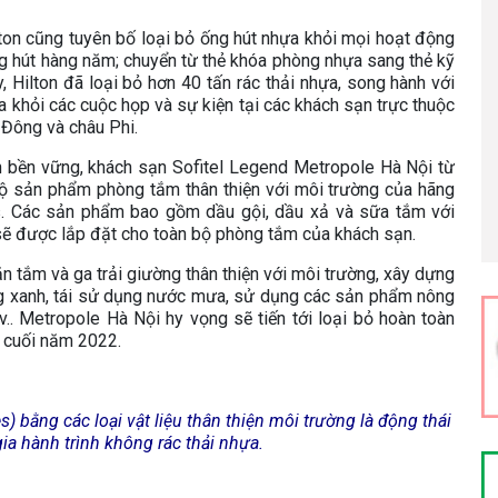
ton cũng tuyên bố loại bỏ ống hút nhựa khỏi mọi hoạt động
ng hút hàng năm; chuyển từ thẻ khóa phòng nhựa sang thẻ kỹ
y, Hilton đã loại bỏ hơn 40 tấn rác thải nhựa, song hành với
a khỏi các cuộc họp và sự kiện tại các khách sạn trực thuộc
 Đông và châu Phi.
ển bền vững, khách sạn Sofitel Legend Metropole Hà Nội từ
 sản phẩm phòng tắm thân thiện với môi trường của hãng
is. Các sản phẩm bao gồm dầu gội, dầu xả và sữa tắm với
 sẽ được lắp đặt cho toàn bộ phòng tắm của khách sạn.
tắm và ga trải giường thân thiện với môi trường, xây dựng
ng xanh, tái sử dụng nước mưa, sử dụng các sản phẩm nông
.v.. Metropole Hà Nội hy vọng sẽ tiến tới loại bỏ hoàn toàn
 cuối năm 2022.
 bằng các loại vật liệu thân thiện môi trường là động thái
gia hành trình không rác thải nhựa.