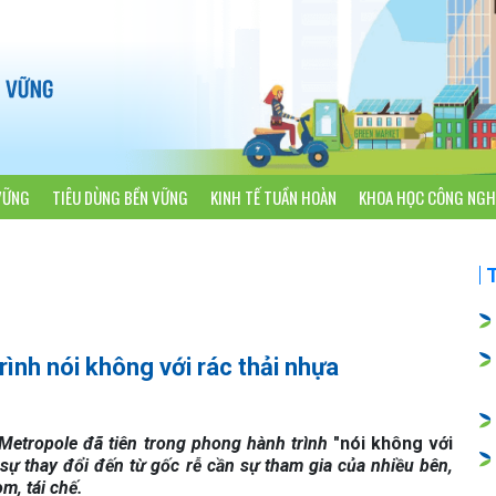
VỮNG
TIÊU DÙNG BỀN VỮNG
KINH TẾ TUẦN HOÀN
KHOA HỌC CÔNG NGH
ình nói không với rác thải nhựa
, Metropole đã tiên trong phong hành trình
"nói không với
sự thay đổi đến từ gốc rễ cần sự tham gia của nhiều bên,
m, tái chế.