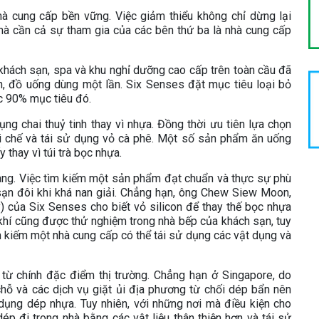
à cung cấp bền vững. Việc giảm thiểu không chỉ dừng lại
mà cần cả sự tham gia của các bên thứ ba là nhà cung cấp
.
khách sạn, spa và khu nghỉ dưỡng cao cấp trên toàn cầu đã
n, đồ uống dùng một lần. Six Senses đặt mục tiêu loại bỏ
c 90% mục tiêu đó.
g chai thuỷ tinh thay vì nhựa. Đồng thời ưu tiên lựa chọn
ái chế và tái sử dụng vỏ cà phê. Một số sản phẩm ăn uống
 thay vì túi trà bọc nhựa.
dàng. Việc tìm kiếm một sản phẩm đạt chuẩn và thực sự phù
 sạn đôi khi khá nan giải. Chẳng hạn, ông Chew Siew Moon,
ty) của Six Senses cho biết vỏ silicon để thay thế bọc nhựa
khí cũng được thử nghiệm trong nhà bếp của khách sạn, tuy
 kiếm một nhà cung cấp có thể tái sử dụng các vật dụng và
n từ chính đặc điểm thị trường. Chẳng hạn ở Singapore, do
chỗ và các dịch vụ giặt ủi địa phương từ chối dép bẩn nên
dụng dép nhựa. Tuy nhiên, với những nơi mà điều kiện cho
p đi trong nhà bằng các vật liệu thân thiện hơn và tái sử