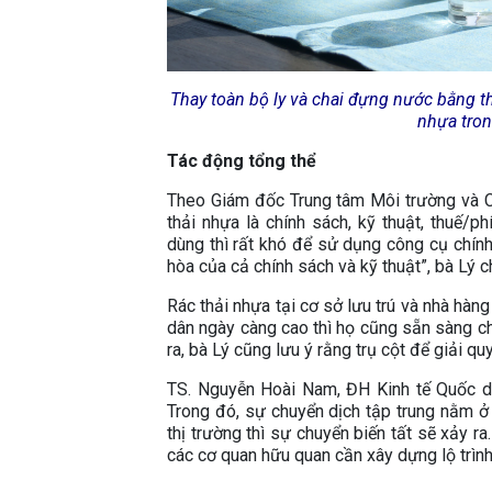
Thay toàn bộ ly và chai đựng nước bằng t
nhựa tron
Tác động tổng thể
Theo Giám đốc Trung tâm Môi trường và C
thải nhựa là chính sách, kỹ thuật, thuế/p
dùng thì rất khó để sử dụng công cụ chín
hòa của cả chính sách và kỹ thuật”, bà Lý c
Rác thải nhựa tại cơ sở lưu trú và nhà hàn
dân ngày càng cao thì họ cũng sẵn sàng ch
ra, bà Lý cũng lưu ý rằng trụ cột để giải q
TS. Nguyễn Hoài Nam, ĐH Kinh tế Quốc dâ
Trong đó, sự chuyển dịch tập trung nằm ở
thị trường thì sự chuyển biến tất sẽ xảy ra
các cơ quan hữu quan cần xây dựng lộ trìn