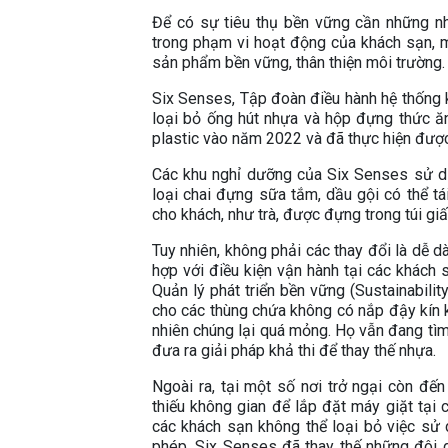
Để có sự tiêu thụ bền vững cần những nh
trong phạm vi hoạt động của khách sạn, 
sản phẩm bền vững, thân thiện môi trường
Six Senses, Tập đoàn điều hành hệ thống 
loại bỏ ống hút nhựa và hộp đựng thức ă
plastic vào năm 2022 và đã thực hiện đượ
Các khu nghỉ dưỡng của Six Senses sử dụn
loại chai đựng sữa tắm, dầu gội có thể t
cho khách, như trà, được đựng trong túi giấy
Tuy nhiên, không phải các thay đổi là dễ 
hợp với điều kiện vận hành tại các khách
Quản lý phát triển bền vững (Sustainabili
cho các thùng chứa không có nắp đậy kín 
nhiên chúng lại quá mỏng. Họ vẫn đang tìm
đưa ra giải pháp khả thi để thay thế nhựa.
Ngoài ra, tại một số nơi trở ngại còn đế
thiếu không gian để lắp đặt máy giặt tại 
các khách sạn không thể loại bỏ việc sử 
phép, Six Senses đã thay thế những đôi dé