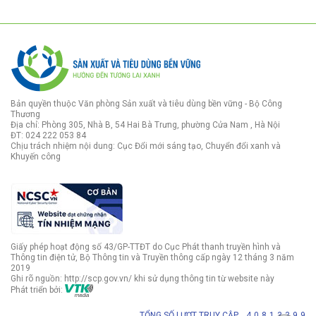
Bản quyền thuộc Văn phòng Sản xuất và tiêu dùng bền vững - Bộ Công
Thương
Địa chỉ: Phòng 305, Nhà B, 54 Hai Bà Trưng, phường Cửa Nam , Hà Nội
ĐT: 024 222 053 84
Chịu trách nhiệm nội dung: Cục Đổi mới sáng tạo, Chuyển đổi xanh và
Khuyến công
Giấy phép hoạt động số 43/GP-TTĐT do Cục Phát thanh truyền hình và
Thông tin điện tử, Bộ Thông tin và Truyền thông cấp ngày 12 tháng 3 năm
2019
Ghi rõ nguồn: http://scp.gov.vn/ khi sử dụng thông tin từ website này
Phát triển bởi:
TỔNG SỐ LƯỢT TRUY CẬP
4
0
8
1
3
3
9
9