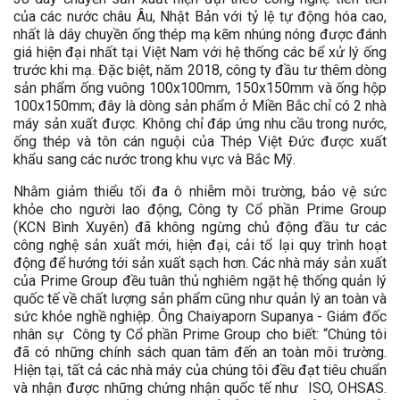
của các nước châu Âu, Nhật Bản với tỷ lệ tự động hóa cao,
nhất là dây chuyền ống thép mạ kẽm nhúng nóng được đánh
giá hiện đại nhất tại Việt Nam với hệ thống các bể xử lý ống
trước khi mạ. Đặc biệt, năm 2018, công ty đầu tư thêm dòng
sản phẩm ống vuông 100x100mm, 150x150mm và ống hộp
100x150mm; đây là dòng sản phẩm ở Miền Bắc chỉ có 2 nhà
máy sản xuất được. Không chỉ đáp ứng nhu cầu trong nước,
ống thép và tôn cán nguội của Thép Việt Đức được xuất
khẩu sang các nước trong khu vực và Bắc Mỹ.
Nhằm giảm thiểu tối đa ô nhiễm môi trường, bảo vệ sức
khỏe cho người lao động, Công ty Cổ phần Prime Group
(KCN Bình Xuyên) đã không ngừng chủ động đầu tư các
công nghệ sản xuất mới, hiện đại, cải tổ lại quy trình hoạt
động để hướng tới sản xuất sạch hơn. Các nhà máy sản xuất
của Prime Group đều tuân thủ nghiêm ngặt hệ thống quản lý
quốc tế về chất lượng sản phẩm cũng như quản lý an toàn và
sức khỏe nghề nghiệp. Ông Chaiyaporn Supanya - Giám đốc
nhân sự Công ty Cổ phần Prime Group cho biết: “Chúng tôi
đã có những chính sách quan tâm đến an toàn môi trường.
Hiện tại, tất cả các nhà máy của chúng tôi đều đạt tiêu chuẩn
và nhận được những chứng nhận quốc tế như ISO, OHSAS.