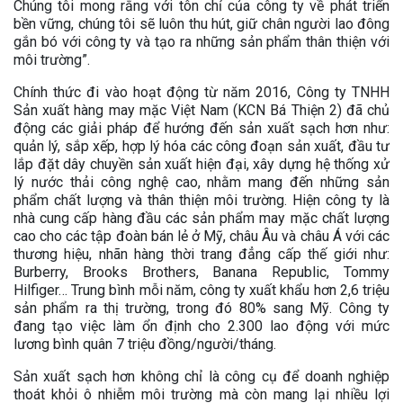
Chúng tôi mong rằng với tôn chỉ của công ty về phát triển
bền vững, chúng tôi sẽ luôn thu hút, giữ chân người lao đông
gắn bó với công ty và tạo ra những sản phẩm thân thiện với
môi trường”.
Chính thức đi vào hoạt động từ năm 2016, Công ty TNHH
Sản xuất hàng may mặc Việt Nam (KCN Bá Thiện 2) đã chủ
động các giải pháp để hướng đến sản xuất sạch hơn như:
quản lý, sắp xếp, hợp lý hóa các công đoạn sản xuất, đầu tư
lắp đặt dây chuyền sản xuất hiện đại, xây dựng hệ thống xử
lý nước thải công nghệ cao, nhằm mang đến những sản
phẩm chất lượng và thân thiện môi trường. Hiện công ty là
nhà cung cấp hàng đầu các sản phẩm may mặc chất lượng
cao cho các tập đoàn bán lẻ ở Mỹ, châu Âu và châu Á với các
thương hiệu, nhãn hàng thời trang đẳng cấp thế giới như:
Burberry, Brooks Brothers, Banana Republic, Tommy
Hilfiger… Trung bình mỗi năm, công ty xuất khẩu hơn 2,6 triệu
sản phẩm ra thị trường, trong đó 80% sang Mỹ. Công ty
đang tạo việc làm ổn định cho 2.300 lao động với mức
lương bình quân 7 triệu đồng/người/tháng.
Sản xuất sạch hơn không chỉ là công cụ để doanh nghiệp
thoát khỏi ô nhiễm môi trường mà còn mang lại nhiều lợi