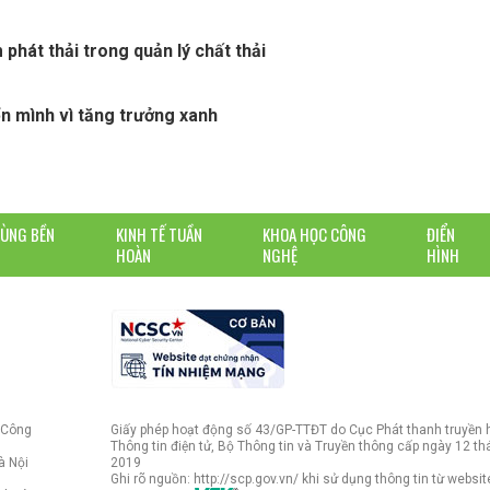
 phát thải trong quản lý chất thải
 mình vì tăng trưởng xanh
DÙNG BỀN
KINH TẾ TUẦN
KHOA HỌC CÔNG
ĐIỂN
HOÀN
NGHỆ
HÌNH
 Công
Giấy phép hoạt động số 43/GP-TTĐT do Cục Phát thanh truyền 
Thông tin điện tử, Bộ Thông tin và Truyền thông cấp ngày 12 t
à Nội
2019
Ghi rõ nguồn: http://scp.gov.vn/ khi sử dụng thông tin từ websit