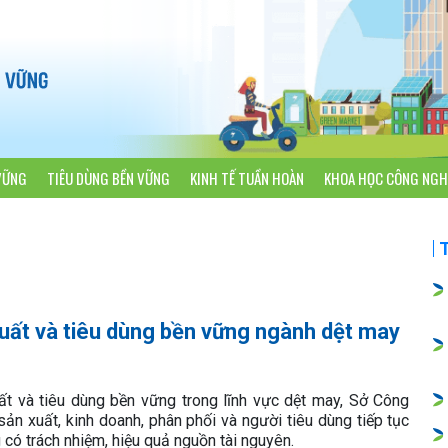
VỮNG
TIÊU DÙNG BỀN VỮNG
KINH TẾ TUẦN HOÀN
KHOA HỌC CÔNG NGH
xuất và tiêu dùng bền vững ngành dệt may
t và tiêu dùng bền vững trong lĩnh vực dệt may, Sở Công
n xuất, kinh doanh, phân phối và người tiêu dùng tiếp tục
ó trách nhiệm, hiệu quả nguồn tài nguyên.