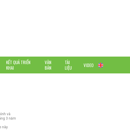
KẾT QUẢ TRIỂN
VĂN
TÀI
VIDEO
KHAI
BẢN
LIỆU
hình và
háng 3 năm
e này