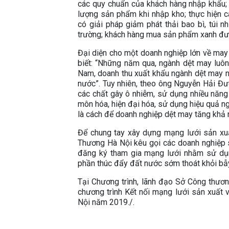
các quy chuẩn của khách hàng nhập khẩu; 
lượng sản phẩm khi nhập kho; thực hiện cá
có giải pháp giảm phát thải bao bì, túi nh
trường; khách hàng mua sản phẩm xanh đượ
Đại diện cho một doanh nghiệp lớn về ma
biết: “Những năm qua, ngành dệt may luô
Nam, doanh thu xuất khẩu ngành dệt may n
nước”. Tuy nhiên, theo ông Nguyễn Hải Đư
các chất gây ô nhiễm, sử dụng nhiều năng
môn hóa, hiện đại hóa, sử dụng hiệu quả ng
là cách để doanh nghiệp dệt may tăng khả n
Để chung tay xây dựng mạng lưới sản xuấ
Thương Hà Nội kêu gọi các doanh nghiệp sả
đăng ký tham gia mạng lưới nhằm sử dụng
phần thúc đẩy đất nước sớm thoát khỏi bẫy
Tại Chương trình, lãnh đạo Sở Công thươ
chương trình Kết nối mạng lưới sản xuất 
Nội năm 2019./.