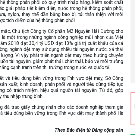
hệ thống phân phối có quy trình nhập hàng, kiểm soát chất
c giải pháp tiết kiệm điện, nước trong hệ thống phân phối;
ựa, nylon, thay thế dần bằng bao bì, túi thân thiện với môi
c tích điểm của hệ thống phân phối.
y mặc, Chủ tịch Công ty Cổ phần M2 Nguyễn Hải Đường cho
n là một trong những ngành công nghiệp mũi nhọn của Việt
ăm 2018 đạt 30,4 tỷ USD đạt 13% giá trị xuất khẩu của cả
ờng, ngành dệt may sử dụng nhiều tài nguyên nước, xả thải
 lượng. Vì vậy phát triển ngành dệt may theo hướng chuyên
uồn tài nguyên, giảm phát thải, chất thải, bảo vệ môi trường
ăng cạnh tranh trên thị trường trong nước và quốc tế.
t và tiêu dùng bền vững trong lĩnh vực dệt may, Sở Công
n xuất, kinh doanh, phân phối và người tiêu dùng tiếp tục
 có trách nhiệm, hiệu quả nguồn tài nguyên. Từ đó, góp
 thu nhập trung bình.
ng đã trao giấy chứng nhận cho các doanh nghiệp tham gia
và tiêu dùng bền vững trong lĩnh vực dệt may thành phố Hà
Theo Báo điện tử Đảng cộng sản