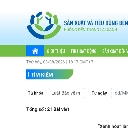
GIỚI THIỆU
TIN HOẠT ĐỘNG
SẢN XUẤT BỀN 
Thứ bảy, 08/08/2026 | 18:17 GMT+7
TÌM KIẾM
Từ khóa
Từ ngày
Tổng số : 21 Bài viết
“Xanh hóa” là