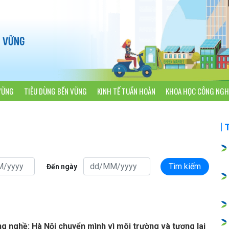
VỮNG
TIÊU DÙNG BỀN VỮNG
KINH TẾ TUẦN HOÀN
KHOA HỌC CÔNG NGH
Tìm kiếm
Đến ngày
ng nghề: Hà Nội chuyển mình vì môi trường và tương lai