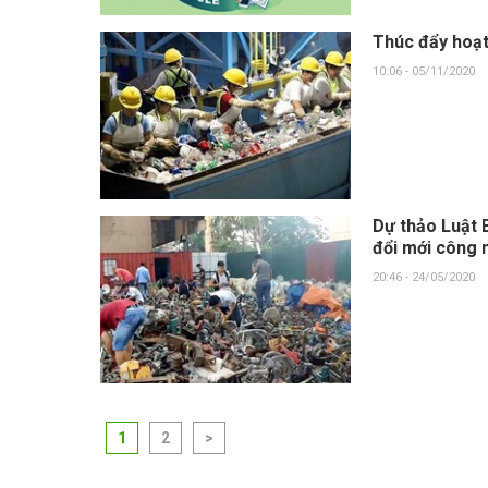
Thúc đẩy hoạt 
10:06 - 05/11/2020
Dự thảo Luật 
đổi mới công 
20:46 - 24/05/2020
1
2
>