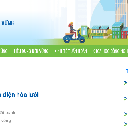
VỮNG
TIÊU DÙNG BỀN VỮNG
KINH TẾ TUẦN HOÀN
KHOA HỌC CÔNG NGH
 điện hòa lưới
đổi xanh
n vững