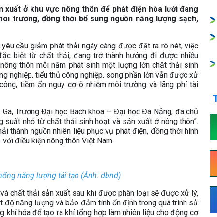
ản xuất ở khu vực nông thôn để phát điện hòa lưới đang
môi trường, đồng thời bổ sung nguồn năng lượng sạch,
yêu cầu giảm phát thải ngày càng được đặt ra rõ nét, việc
đặc biệt từ chất thải, đang trở thành hướng đi được nhiều
 nông thôn mỗi năm phát sinh một lượng lớn chất thải sinh
ông nghiệp, tiểu thủ công nghiệp, song phần lớn vẫn được xử
công, tiềm ẩn nguy cơ ô nhiễm môi trường và lãng phí tài
T
n Ga, Trường Đại học Bách khoa – Đại học Đà Nẵng, đã chủ
g suất nhỏ từ chất thải sinh hoạt và sản xuất ở nông thôn”.
ải thành nguồn nhiên liệu phục vụ phát điện, đồng thời hình
 với điều kiện nông thôn Việt Nam.
hống năng lượng tái tạo (Ảnh: dbnd)
và chất thải sản xuất sau khi được phân loại sẽ được xử lý,
 độ năng lượng và bảo đảm tính ổn định trong quá trình sử
g khí hóa để tạo ra khí tổng hợp làm nhiên liệu cho động cơ