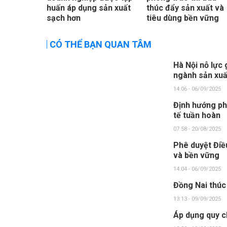
huấn áp dụng sản xuất
thúc đẩy sản xuất và
sạch hơn
tiêu dùng bền vững
CÓ THỂ BẠN QUAN TÂM
Hà Nội nỗ lực 
ngành sản xuấ
14:06 - 06/09/2025
Định hướng ph
tế tuần hoàn
07:58 - 20/08/2025
Phê duyệt Điều
và bền vững
14:04 - 06/09/2025
Đồng Nai thúc
13:13 - 09/09/2025
Áp dụng quy c