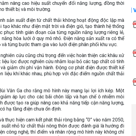
 nhằm nâng cao hiệu suất chuyển đổi năng lượng, đồng thời
o thiết bị và môi trường.
nh sản xuất điện từ chất thải không hoạt động độc lập mà
 tạo khác như điện mặt trời và điện gió, tạo thành hệ thống
ắc phục tính gián đoạn của từng nguồn năng lượng riêng lẻ,
 năng hòa lưới ở quy mô nhỏ. Điện năng sản xuất ra có thể
ỗ và từng bước tham gia vào lưới điện phân phối khu vực.
nghiên cứu cũng chú trọng đến việc hoàn thiện các khâu xử
ật liệu lọc được nghiên cứu nhằm loại bỏ các tạp chất có tính
ị và giảm chi phí vận hành. Động cơ phát điện được thiết kế
ên liệu khí khác nhau, phù hợp với đặc điểm nguồn chất thải
Bùi Văn Ga cho rằng mô hình này mang lại lợi ích kép. Một
, giảm áp lực cho các bãi chôn lấp và hạn chế ô nhiễm môi
h được tạo ra giúp nâng cao khả năng tiếp cận năng lượng,
 có hạ tầng điện chưa ổn định.
à thực hiện cam kết phát thải ròng bằng “0” vào năm 2050,
 suất nhỏ từ chất thải nông thôn được đánh giá là hướng đi
thiện công nghệ, thí điểm và nhân rộng mô hình này không chỉ