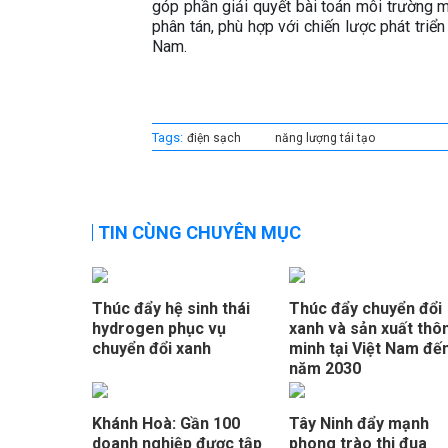
góp phần giải quyết bài toán môi trường m
phân tán, phù hợp với chiến lược phát tri
Nam.
Tags:
điện sạch
năng lượng tái tạo
TIN CÙNG CHUYÊN MỤC
Thúc đẩy hệ sinh thái
Thúc đẩy chuyển đổi
hydrogen phục vụ
xanh và sản xuất thô
chuyển đổi xanh
minh tại Việt Nam đế
năm 2030
Khánh Hoà: Gần 100
Tây Ninh đẩy mạnh
doanh nghiệp được tập
phong trào thi đua