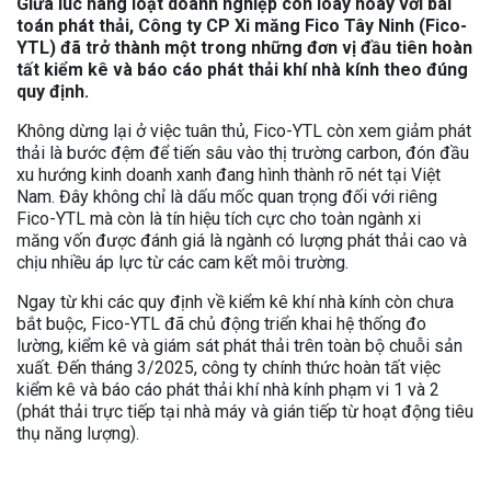
Giữa lúc hàng loạt doanh nghiệp còn loay hoay với bài
toán phát thải, Công ty CP Xi măng Fico Tây Ninh (Fico-
YTL) đã trở thành một trong những đơn vị đầu tiên hoàn
tất kiểm kê và báo cáo phát thải khí nhà kính theo đúng
quy định.
Không dừng lại ở việc tuân thủ, Fico-YTL còn xem giảm phát
thải là bước đệm để tiến sâu vào thị trường carbon, đón đầu
xu hướng kinh doanh xanh đang hình thành rõ nét tại Việt
Nam. Đây không chỉ là dấu mốc quan trọng đối với riêng
Fico-YTL mà còn là tín hiệu tích cực cho toàn ngành xi
măng vốn được đánh giá là ngành có lượng phát thải cao và
chịu nhiều áp lực từ các cam kết môi trường.
Ngay từ khi các quy định về kiểm kê khí nhà kính còn chưa
bắt buộc, Fico-YTL đã chủ động triển khai hệ thống đo
lường, kiểm kê và giám sát phát thải trên toàn bộ chuỗi sản
xuất. Đến tháng 3/2025, công ty chính thức hoàn tất việc
kiểm kê và báo cáo phát thải khí nhà kính phạm vi 1 và 2
(phát thải trực tiếp tại nhà máy và gián tiếp từ hoạt động tiêu
thụ năng lượng).