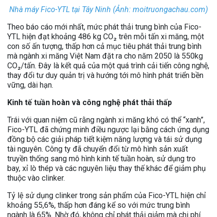
Nhà máy Fico-YTL tại Tây Ninh (Ảnh: moitruongachau.com)
Theo báo cáo mới nhất, mức phát thải trung bình của Fico-
YTL hiện đạt khoảng 486 kg CO₂ trên mỗi tấn xi măng, một
con số ấn tượng, thấp hơn cả mục tiêu phát thải trung bình
mà ngành xi măng Việt Nam đặt ra cho năm 2050 là 550kg
CO₂/tấn. Đây là kết quả của một quá trình cải tiến công nghệ,
thay đổi tư duy quản trị và hướng tới mô hình phát triển bền
vững, dài hạn.
Kinh tế tuần hoàn và công nghệ phát thải thấp
Trái với quan niệm cũ rằng ngành xi măng khó có thể “xanh”,
Fico-YTL đã chứng minh điều ngược lại bằng cách ứng dụng
đồng bộ các giải pháp tiết kiệm năng lượng và tái sử dụng
tài nguyên. Công ty đã chuyển đổi từ mô hình sản xuất
truyền thống sang mô hình kinh tế tuần hoàn, sử dụng tro
bay, xỉ lò thép và các nguyên liệu thay thế khác để giảm phụ
thuộc vào clinker.
Tỷ lệ sử dụng clinker trong sản phẩm của Fico-YTL hiện chỉ
khoảng 55,6%, thấp hơn đáng kể so với mức trung bình
ngành là 65%. Nhờ đó, không chỉ phát thải giảm mà chi phí