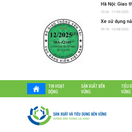
Hà Nội: Giao 
23:06 - 11/09/2025
Xe sử dụng nă
09:18 - 15/08/2025
TIN HOẠT
SẢN XUẤT BỀN
TIÊU 
ĐỘNG
VỮNG
VỮNG