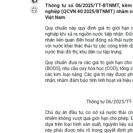
Thông tư số 06/2025/TT-BTNMT, kèm t
nghiệp (QCVN 40:2025/BTNMT) nhằm nân
Việt Nam.
Quy chuẩn này quy định giá trị giới hạn
nghiệp khi xả ra nguồn nước tiếp nhận. Đố
nhân liên quan đến hoạt động xả thải nước
với nước khai thác thải từ các công trình d
nước thải đô thị, khu dân cư tập trung.
Quy chuẩn đưa ra các giá trị giới hạn ch
(BOD5), nhu cầu oxy hóa học (COD), tổng chấ
các kim loại nặng. Các giá trị này được p
nhận, nhằm đảm bảo tính linh hoạt và hiệu 
Thông tư 06/2025/TT-
Chủ dự án đầu tư, cơ sở xả nước thải cô
nhiễm không vượt quá giới hạn cho phép. Đ
dựa trên loại hình sản xuất, nguyên liệu s
này phải được nêu rõ trong quyết định p