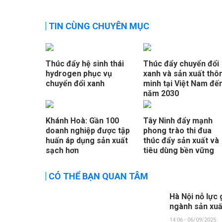
TIN CÙNG CHUYÊN MỤC
Thúc đẩy hệ sinh thái
Thúc đẩy chuyển đổi
hydrogen phục vụ
xanh và sản xuất thô
chuyển đổi xanh
minh tại Việt Nam đế
năm 2030
Khánh Hoà: Gần 100
Tây Ninh đẩy mạnh
doanh nghiệp được tập
phong trào thi đua
huấn áp dụng sản xuất
thúc đẩy sản xuất và
sạch hơn
tiêu dùng bền vững
CÓ THỂ BẠN QUAN TÂM
Hà Nội nỗ lực 
ngành sản xuấ
14:06 - 06/09/2025