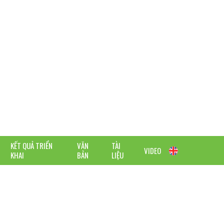
KẾT QUẢ TRIỂN
VĂN
TÀI
VIDEO
KHAI
BẢN
LIỆU