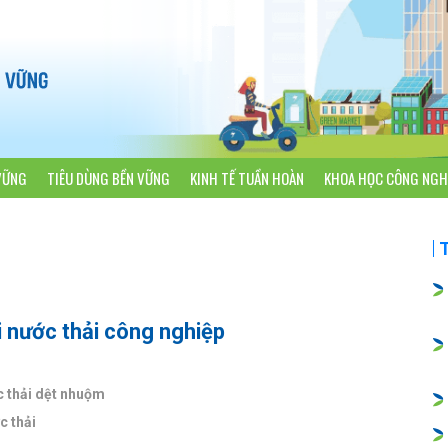
VỮNG
TIÊU DÙNG BỀN VỮNG
KINH TẾ TUẦN HOÀN
KHOA HỌC CÔNG NGH
i nước thải công nghiệp
c thải dệt nhuộm
c thải