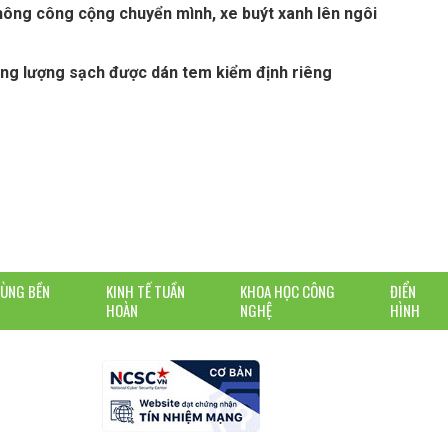
thông công cộng chuyển mình, xe buýt xanh lên ngôi
ng lượng sạch được dán tem kiểm định riêng
DÙNG BỀN
KINH TẾ TUẦN
KHOA HỌC CÔNG
ĐIỂN
HOÀN
NGHỆ
HÌNH