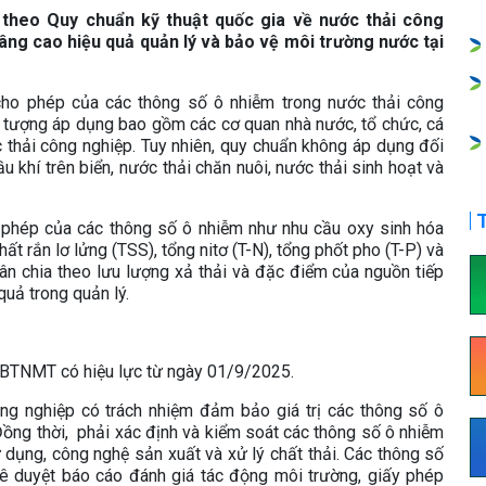
heo Quy chuẩn kỹ thuật quốc gia về nước thải công
g cao hiệu quả quản lý và bảo vệ môi trường nước tại
 cho phép của các thông số ô nhiễm trong nước thải công
i tượng áp dụng bao gồm các cơ quan nhà nước, tổ chức, cá
 thải công nghiệp. Tuy nhiên, quy chuẩn không áp dụng đối
ầu khí trên biển, nước thải chăn nuôi, nước thải sinh hoạt và
T
o phép của các thông số ô nhiễm như nhu cầu oxy sinh hóa
t rắn lơ lửng (TSS), tổng nitơ (T-N), tổng phốt pho (T-P) và
hân chia theo lưu lượng xả thải và đặc điểm của nguồn tiếp
quả trong quản lý.
BTNMT có hiệu lực từ ngày 01/9/2025.
ng nghiệp có trách nhiệm đảm bảo giá trị các thông số ô
ồng thời, phải xác định và kiểm soát các thông số ô nhiễm
ử dụng, công nghệ sản xuất và xử lý chất thải. Các thông số
hê duyệt báo cáo đánh giá tác động môi trường, giấy phép