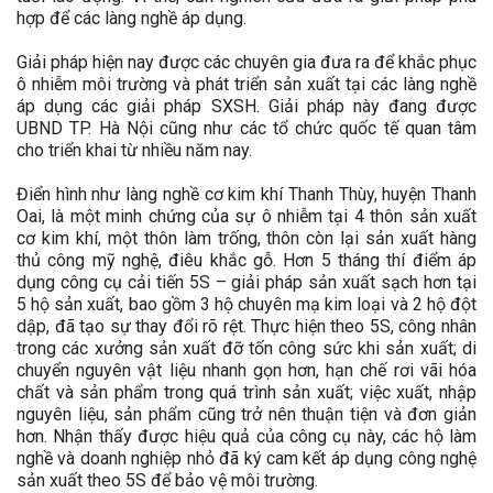
hợp để các làng nghề áp dụng.
Giải pháp hiện nay được các chuyên gia đưa ra để khắc phục
ô nhiễm môi trường và phát triển sản xuất tại các làng nghề
áp dụng các giải pháp SXSH. Giải pháp này đang được
UBND TP. Hà Nội cũng như các tổ chức quốc tế quan tâm
cho triển khai từ nhiều năm nay.
Điển hình như làng nghề cơ kim khí Thanh Thùy, huyện Thanh
Oai, là một minh chứng của sự ô nhiễm tại 4 thôn sản xuất
cơ kim khí, một thôn làm trống, thôn còn lại sản xuất hàng
thủ công mỹ nghệ, điêu khắc gỗ. Hơn 5 tháng thí điểm áp
dụng công cụ cải tiến 5S – giải pháp sản xuất sạch hơn tại
5 hộ sản xuất, bao gồm 3 hộ chuyên mạ kim loại và 2 hộ đột
dập, đã tạo sự thay đổi rõ rệt. Thực hiện theo 5S, công nhân
trong các xưởng sản xuất đỡ tốn công sức khi sản xuất; di
chuyển nguyên vật liệu nhanh gọn hơn, hạn chế rơi vãi hóa
chất và sản phẩm trong quá trình sản xuất; việc xuất, nhập
nguyên liệu, sản phẩm cũng trở nên thuận tiện và đơn giản
hơn. Nhận thấy được hiệu quả của công cụ này, các hộ làm
nghề và doanh nghiệp nhỏ đã ký cam kết áp dụng công nghệ
sản xuất theo 5S để bảo vệ môi trường.