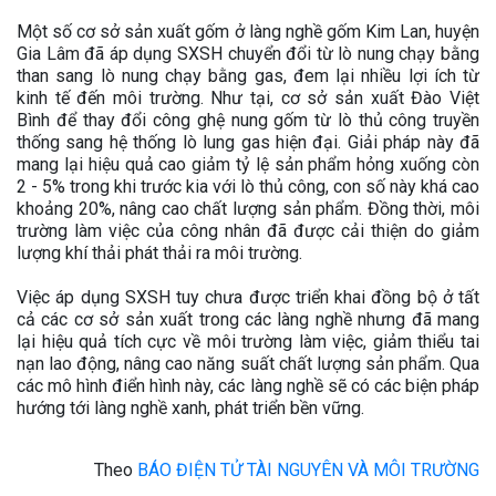
Một số cơ sở sản xuất gốm ở làng nghề gốm Kim Lan, huyện
Gia Lâm đã áp dụng SXSH chuyển đổi từ lò nung chạy bằng
than sang lò nung chạy bằng gas, đem lại nhiều lợi ích từ
kinh tế đến môi trường. Như tại, cơ sở sản xuất Đào Việt
Bình để thay đổi công ghệ nung gốm từ lò thủ công truyền
thống sang hệ thống lò lung gas hiện đại. Giải pháp này đã
mang lại hiệu quả cao giảm tỷ lệ sản phẩm hỏng xuống còn
2 - 5% trong khi trước kia với lò thủ công, con số này khá cao
khoảng 20%, nâng cao chất lượng sản phẩm. Đồng thời, môi
trường làm việc của công nhân đã được cải thiện do giảm
lượng khí thải phát thải ra môi trường.
Việc áp dụng SXSH tuy chưa được triển khai đồng bộ ở tất
cả các cơ sở sản xuất trong các làng nghề nhưng đã mang
lại hiệu quả tích cực về môi trường làm việc, giảm thiểu tai
nạn lao động, nâng cao năng suất chất lượng sản phẩm. Qua
các mô hình điển hình này, các làng nghề sẽ có các biện pháp
hướng tới làng nghề xanh, phát triển bền vững.
Theo
BÁO ĐIỆN TỬ TÀI NGUYÊN VÀ MÔI TRƯỜNG