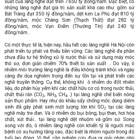
xuất của làng nghề đạt trên 7.650 tỷ đồng/năm. Đặc biệt, có
những làng nghề đạt giá trị sản xuất khá cao như: gốm sứ
Bát Tràng đạt 350 tỷ đồng/năm, dệt kim La Phù đạt 810 tỷ
đồng/năm, mộc Chàng Sơn (Thạch Thất) đạt 282 tỷ
đồng/năm, mộc Vạn Điểm (Thường Tín) đạt 240 tỷ
đồng/năm…
Có một thực tế là, hiện nay, hầu hết các làng nghề Hà Nội còn
phát triển tự phát và thiếu bền vững. Các làng nghề đa phần
chưa đầu tư hệ thống xử lý nước thải và sử dụng máy móc
thô sơ, đơn giản chiếm 70% thiết bị sản xuất … Do vậy, ô
nhiễm môi trường làng nghề là điều không tránh khỏi và ngày
càng đe dọa nghiêm trọng đến sự tồn tại và phát triển các
nghề truyền thống. Cụ thể, không khí ô nhiễm do đốt nhiên
liệu, do phân hủy yếm khí các chất hữu cơ có trong nước thải,
chất thải rắn (CO
, NH
, CH
…) tại làng nghề chế biến nông
2
3
4
sản thực phẩm. Hay như do khâu sấy chống mốc dùng diêm
sinh đã gây phát sinh một lượng lớn khí SO
tại các làng
2
nghề mây tre đan. Và ô nhiễm do bụi bông, bụi than, hơi hóa
chất, xút thải… tại làng nghề dệt nhuộm và gốm sứ. Song
song với đó, ô nhiễm làng nghề còn khiến tỷ lệ người mắc
bệnh có xu hướng tăng cao, đặc biệt là nhóm người trong độ
tuổi lao động. Vì thế, cần nghiên cứu đưa ra giải pháp phù