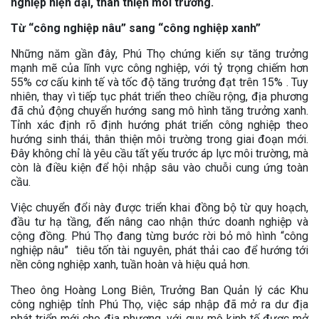
nghiệp hiện đại, thân thiện môi trường.
Từ “công nghiệp nâu” sang “công nghiệp xanh”
Những năm gần đây, Phú Thọ chứng kiến sự tăng trưởng
mạnh mẽ của lĩnh vực công nghiệp, với tỷ trọng chiếm hơn
55% cơ cấu kinh tế và tốc độ tăng trưởng đạt trên 15% . Tuy
nhiên, thay vì tiếp tục phát triển theo chiều rộng, địa phương
đã chủ động chuyển hướng sang mô hình tăng trưởng xanh.
Tỉnh xác định rõ định hướng phát triển công nghiệp theo
hướng sinh thái, thân thiện môi trường trong giai đoạn mới.
Đây không chỉ là yêu cầu tất yếu trước áp lực môi trường, mà
còn là điều kiện để hội nhập sâu vào chuỗi cung ứng toàn
cầu.
Việc chuyển đổi này được triển khai đồng bộ từ quy hoạch,
đầu tư hạ tầng, đến nâng cao nhận thức doanh nghiệp và
cộng đồng. Phú Thọ đang từng bước rời bỏ mô hình “công
nghiệp nâu” tiêu tốn tài nguyên, phát thải cao để hướng tới
nền công nghiệp xanh, tuần hoàn và hiệu quả hơn.
Theo ông Hoàng Long Biên, Trưởng Ban Quản lý các Khu
công nghiệp tỉnh Phú Thọ, việc sáp nhập đã mở ra dư địa
phát triển mới cho địa phương, với quy mô kinh tế được mở