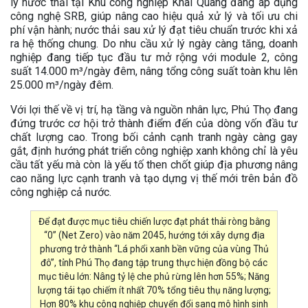
lý nước thải tại Khu công nghiệp Khai Quang đang áp dụng
công nghệ SRB, giúp nâng cao hiệu quả xử lý và tối ưu chi
phí vận hành; nước thải sau xử lý đạt tiêu chuẩn trước khi xả
ra hệ thống chung. Do nhu cầu xử lý ngày càng tăng, doanh
nghiệp đang tiếp tục đầu tư mở rộng với module 2, công
suất 14.000 m³/ngày đêm, nâng tổng công suất toàn khu lên
25.000 m³/ngày đêm.
Với lợi thế về vị trí, hạ tầng và nguồn nhân lực, Phú Thọ đang
đứng trước cơ hội trở thành điểm đến của dòng vốn đầu tư
chất lượng cao. Trong bối cảnh cạnh tranh ngày càng gay
gắt, định hướng phát triển công nghiệp xanh không chỉ là yêu
cầu tất yếu mà còn là yếu tố then chốt giúp địa phương nâng
cao năng lực cạnh tranh và tạo dựng vị thế mới trên bản đồ
công nghiệp cả nước.
Để đạt được mục tiêu chiến lược đạt phát thải ròng bằng
“0” (Net Zero) vào năm 2045, hướng tới xây dựng địa
phương trở thành “Lá phổi xanh bền vững của vùng Thủ
đô”, tỉnh Phú Thọ đang tập trung thực hiện đồng bộ các
mục tiêu lớn: Nâng tỷ lệ che phủ rừng lên hơn 55%; Năng
lượng tái tạo chiếm ít nhất 70% tổng tiêu thụ năng lượng;
Hơn 80% khu công nghiệp chuyển đổi sang mô hình sinh