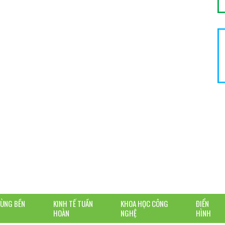
DÙNG BỀN
KINH TẾ TUẦN
KHOA HỌC CÔNG
ĐIỂN
HOÀN
NGHỆ
HÌNH