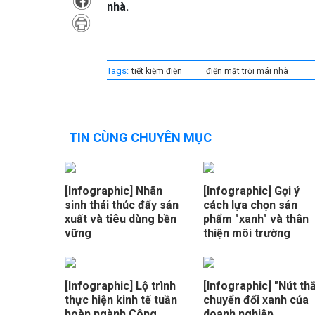
nhà.
Tags:
tiết kiệm điện
điện mặt trời mái nhà
TIN CÙNG CHUYÊN MỤC
[Infographic] Nhãn
[Infographic] Gợi ý
sinh thái thúc đẩy sản
cách lựa chọn sản
xuất và tiêu dùng bền
phẩm "xanh" và thân
vững
thiện môi trường
[Infographic] Lộ trình
[Infographic] "Nút thắ
thực hiện kinh tế tuần
chuyển đổi xanh của
hoàn ngành Công
doanh nghiệp