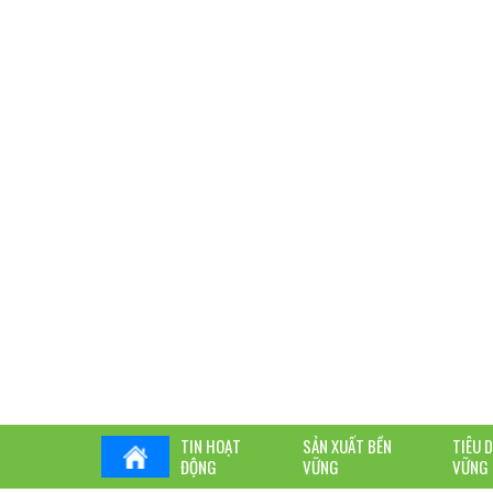
TIN HOẠT
SẢN XUẤT BỀN
TIÊU 
ĐỘNG
VỮNG
VỮNG