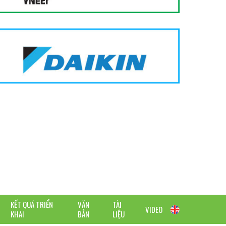
KẾT QUẢ TRIỂN
VĂN
TÀI
VIDEO
KHAI
BẢN
LIỆU