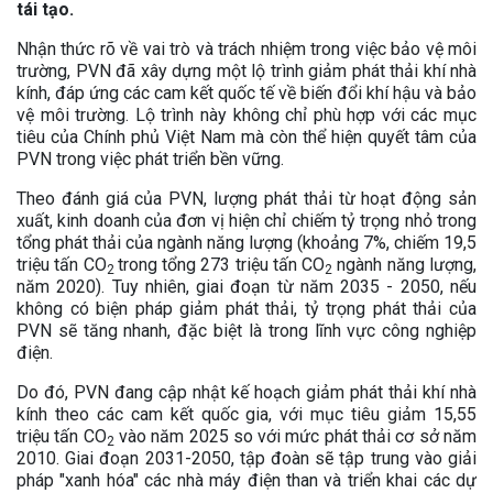
tái tạo.
Nhận thức rõ về vai trò và trách nhiệm trong việc bảo vệ môi
trường, PVN đã xây dựng một lộ trình giảm phát thải khí nhà
kính, đáp ứng các cam kết quốc tế về biến đổi khí hậu và bảo
vệ môi trường. Lộ trình này không chỉ phù hợp với các mục
tiêu của Chính phủ Việt Nam mà còn thể hiện quyết tâm của
PVN trong việc phát triển bền vững.
Theo đánh giá của PVN, lượng phát thải từ hoạt động sản
xuất, kinh doanh của đơn vị hiện chỉ chiếm tỷ trọng nhỏ trong
tổng phát thải của ngành năng lượng (khoảng 7%, chiếm 19,5
triệu tấn CO
trong tổng 273 triệu tấn CO
ngành năng lượng,
2
2
năm 2020). Tuy nhiên, giai đoạn từ năm 2035 - 2050, nếu
không có biện pháp giảm phát thải, tỷ trọng phát thải của
PVN sẽ tăng nhanh, đặc biệt là trong lĩnh vực công nghiệp
điện.
Do đó, PVN đang cập nhật kế hoạch giảm phát thải khí nhà
kính theo các cam kết quốc gia, với mục tiêu giảm 15,55
triệu tấn CO
vào năm 2025 so với mức phát thải cơ sở năm
2
2010. Giai đoạn 2031-2050, tập đoàn sẽ tập trung vào giải
pháp "xanh hóa" các nhà máy điện than và triển khai các dự