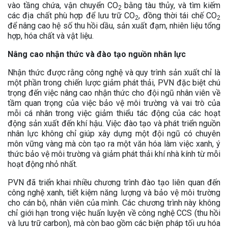
vào tầng chứa, vận chuyển CO
bằng tàu thủy, và tìm kiếm
2
các địa chất phù hợp để lưu trữ CO
, đồng thời tái chế CO
2
2
để nâng cao hệ số thu hồi dầu, sản xuất đạm, nhiên liệu tổng
hợp, hóa chất và vật liệu.
Nâng cao nhận thức và đào tạo nguồn nhân lực
Nhận thức được rằng công nghệ và quy trình sản xuất chỉ là
một phần trong chiến lược giảm phát thải, PVN đặc biệt chú
trọng đến việc nâng cao nhận thức cho đội ngũ nhân viên về
tầm quan trọng của việc bảo vệ môi trường và vai trò của
mỗi cá nhân trong việc giảm thiểu tác động của các hoạt
động sản xuất đến khí hậu. Việc đào tạo và phát triển nguồn
nhân lực không chỉ giúp xây dựng một đội ngũ có chuyên
môn vững vàng mà còn tạo ra một văn hóa làm việc xanh, ý
thức bảo vệ môi trường và giảm phát thải khí nhà kính từ mỗi
hoạt động nhỏ nhất.
PVN đã triển khai nhiều chương trình đào tạo liên quan đến
công nghệ xanh, tiết kiệm năng lượng và bảo vệ môi trường
cho cán bộ, nhân viên của mình. Các chương trình này không
chỉ giới hạn trong việc huấn luyện về công nghệ CCS (thu hồi
và lưu trữ carbon), mà còn bao gồm các biện pháp tối ưu hóa