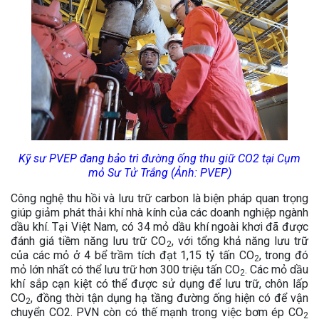
Kỹ sư PVEP đang bảo trì đường ống thu giữ CO2 tại Cụm
mỏ Sư Tử Trắng (Ảnh: PVEP)
Công nghệ thu hồi và lưu trữ carbon là biện pháp quan trọng
giúp giảm phát thải khí nhà kính của các doanh nghiệp ngành
dầu khí. Tại Việt Nam, có 34 mỏ dầu khí ngoài khơi đã được
đánh giá tiềm năng lưu trữ CO
, với tổng khả năng lưu trữ
2
của các mỏ ở 4 bể trầm tích đạt 1,15 tỷ tấn CO
, trong đó
2
mỏ lớn nhất có thể lưu trữ hơn 300 triệu tấn CO
. Các mỏ dầu
2
khí sắp cạn kiệt có thể được sử dụng để lưu trữ, chôn lấp
CO
, đồng thời tận dụng hạ tầng đường ống hiện có để vận
2
chuyển CO2. PVN còn có thế mạnh trong việc bơm ép CO
2