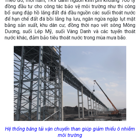
Theo đó, mỗi năm, TKV dành nguồn kinh phí khoảng 700 tỷ
đồng đầu tư cho công tác bảo vệ môi trường như thi công
bổ sung đập hồ lắng đất đá đầu nguồn các suối thoát nước
để hạn chế đất đá bồi lắng hạ lưu, ngăn ngừa ngập lụt mặt
bằng sản xuất, khu dân cư; đồng thời nạo vét sông Mông
Dương, suối Lép Mỹ, suối Vàng Danh và các tuyến thoát
nước khác, đảm bảo tiêu thoát nước trong mùa mưa bão.
Hệ thống băng tải vận chuyển than giúp giảm thiểu ô nhiễm
môi trường