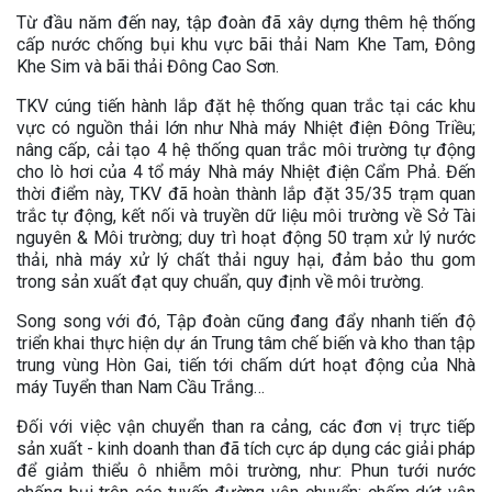
Từ đầu năm đến nay, tập đoàn đã xây dựng thêm hệ thống
cấp nước chống bụi khu vực bãi thải Nam Khe Tam, Đông
Khe Sim và bãi thải Đông Cao Sơn.
TKV cúng tiến hành lắp đặt hệ thống quan trắc tại các khu
vực có nguồn thải lớn như Nhà máy Nhiệt điện Đông Triều;
nâng cấp, cải tạo 4 hệ thống quan trắc môi trường tự động
cho lò hơi của 4 tổ máy Nhà máy Nhiệt điện Cẩm Phả. Đến
thời điểm này, TKV đã hoàn thành lắp đặt 35/35 trạm quan
trắc tự động, kết nối và truyền dữ liệu môi trường về Sở Tài
nguyên & Môi trường; duy trì hoạt động 50 trạm xử lý nước
thải, nhà máy xử lý chất thải nguy hại, đảm bảo thu gom
trong sản xuất đạt quy chuẩn, quy định về môi trường.
Song song với đó, Tập đoàn cũng đang đẩy nhanh tiến độ
triển khai thực hiện dự án Trung tâm chế biến và kho than tập
trung vùng Hòn Gai, tiến tới chấm dứt hoạt động của Nhà
máy Tuyển than Nam Cầu Trắng…
Đối với việc vận chuyển than ra cảng, các đơn vị trực tiếp
sản xuất - kinh doanh than đã tích cực áp dụng các giải pháp
để giảm thiểu ô nhiễm môi trường, như: Phun tưới nước