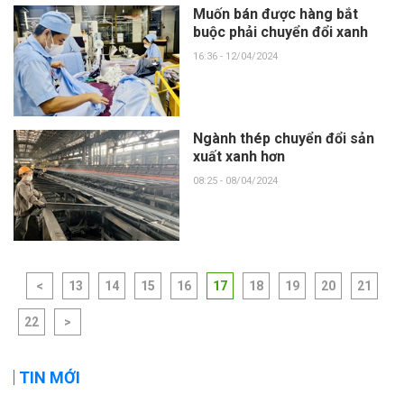
Muốn bán được hàng bắt
buộc phải chuyển đổi xanh
16:36 - 12/04/2024
Ngành thép chuyển đổi sản
xuất xanh hơn
08:25 - 08/04/2024
<
13
14
15
16
17
18
19
20
21
22
>
TIN MỚI