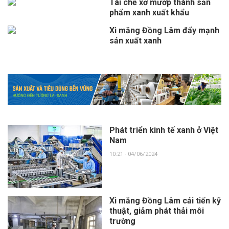
Tái chế xơ mướp thành sản
phẩm xanh xuất khẩu
Xi măng Đồng Lâm đẩy mạnh
sản xuất xanh
Phát triển kinh tế xanh ở Việt
Nam
10:21 - 04/06/2024
Xi măng Đồng Lâm cải tiến kỹ
thuật, giảm phát thải môi
trường