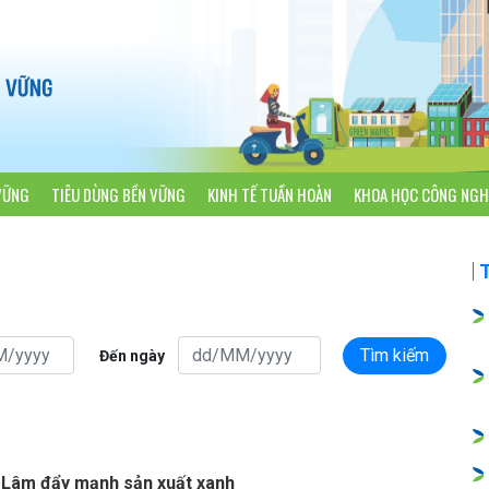
VỮNG
TIÊU DÙNG BỀN VỮNG
KINH TẾ TUẦN HOÀN
KHOA HỌC CÔNG NGH
Tìm kiếm
Đến ngày
 Lâm đẩy mạnh sản xuất xanh